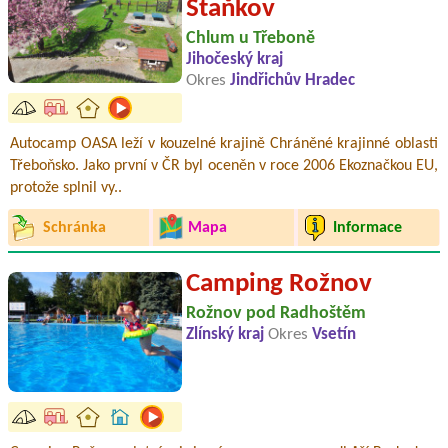
Staňkov
Chlum u Třeboně
Jihočeský kraj
Okres
Jindřichův Hradec
Autocamp OASA leží v kouzelné krajině Chráněné krajinné oblasti
Třeboňsko. Jako první v ČR byl oceněn v roce 2006 Ekoznačkou EU,
protože splnil vy..
Schránka
Mapa
Informace
Camping Rožnov
Rožnov pod Radhoštěm
Zlínský kraj
Okres
Vsetín