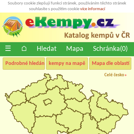
Soubory cookie zlepšují funkci stránek, používáním těchto stránek
souhlasíte s použitím cookie
více informací
☰
⌂
Hledat
Mapa
Schránka(
0
)
Podrobné hledání
kempy na mapě
Mapa dle oblastí
Celé česko
»