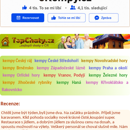
kempy Český ráj
kempy České Středohoří
kempy Novohradské hory
Aneta Melicharová
***
kempy Brněnsko
kempy Západočeské lázně
kempy Praha a okolí
Byli jsme zde v týdnu od 25.7. do 1.8. 2026. Kemp jako takový je pěkný.
V umývárně i na WC bylo vždy čisto, doplněný papír i utěrky, což při
kempy Orlické hory
kempy Vranov, Podyjí
kempy Železné hory
množství návštěvníků není samozřejmost. V kempu je obchod a
restaurace, kebab a další občerstvení. Co nás ale velice zklamalo byl
kempy Jihočeské rybníky
kempy Haná
kempy Křivoklátsko a
celodenní hluk z repráků u stanů a absolutní bezohlednost ostatních
Rakovnicko
ubytovaných. Přes den jsem si připadala jak na pouti- z každého koutu
hrála jiná hudba.Kemp pěkný, ale takový rámus jsme ještě nezažili...
Recenze:
Jana
*****
Chtěli jsme být týden,byli jsme dva. Na začátku prázdnin. Přijeli jsme
karavanem. Klid pohoda socialky nové krásné čisté,koupání super.
Restaurace s jídlem, a dobrým jídlem za slušnou cenu na dosah, a
spoustu možností na výlety. Veškerý personál se choval slušně mile. Nám
se v kempu líbilo.