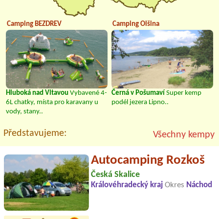
Camping BEZDREV
Camping Olšina
Hluboká nad Vltavou
Vybavené 4-
Černá v Pošumaví
Super kemp
6L chatky, místa pro karavany u
podél jezera Lipno..
vody, stany..
Představujeme:
Všechny kempy
Autocamping Rozkoš
Česká Skalice
Královéhradecký kraj
Okres
Náchod