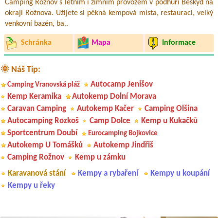
Camping Rožnov s letním i zimním provozem v podhůří Beskyd na
okraji Rožnova. Užijete si pěkná kempová místa, restauraci, velký
venkovní bazén, ba..
Schránka
Mapa
Informace
🌞 Náš Tip:
Autocamp Jenišov
Camping Vranovská pláž
Kemp Keramika
Autokemp Dolní Morava
Caravan Camping
Autokemp Kačer
Camping Olšina
Autocamping Rozkoš
Camp Dolce
Kemp u Kukačků
Sportcentrum Doubí
Eurocamping Bojkovice
Autokemp U Tomášků
Autokemp Jindřiš
Camping Rožnov
Kemp u zámku
Karavanová stání
Kempy a rybaření
Kempy u koupání
Kempy u řeky