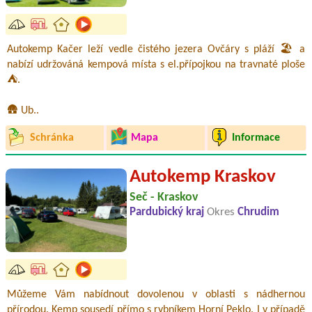
Autokemp Kačer leží vedle čistého jezera Ovčáry s pláží 🏖️ a
nabízí udržováná kempová místa s el.přípojkou na travnaté ploše
⛺.
🛖 Ub..
Schránka
Mapa
Informace
Autokemp Kraskov
Seč - Kraskov
Pardubický kraj
Okres
Chrudim
Můžeme Vám nabídnout dovolenou v oblasti s nádhernou
přírodou. Kemp sousedí přímo s rybníkem Horní Peklo. I v případě