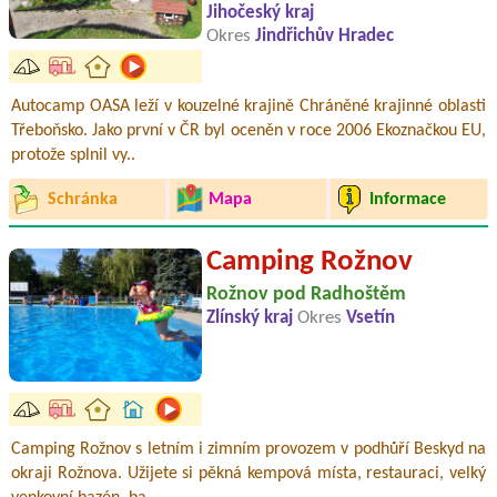
Jihočeský kraj
Okres
Jindřichův Hradec
Autocamp OASA leží v kouzelné krajině Chráněné krajinné oblasti
Třeboňsko. Jako první v ČR byl oceněn v roce 2006 Ekoznačkou EU,
protože splnil vy..
Schránka
Mapa
Informace
Camping Rožnov
Rožnov pod Radhoštěm
Zlínský kraj
Okres
Vsetín
Camping Rožnov s letním i zimním provozem v podhůří Beskyd na
okraji Rožnova. Užijete si pěkná kempová místa, restauraci, velký