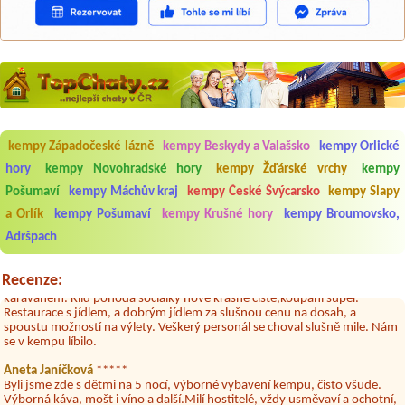
Aneta Melicharová
***
Byli jsme zde v týdnu od 25.7. do 1.8. 2026. Kemp jako takový je pěkný.
kempy Západočeské lázně
kempy Beskydy a Valašsko
kempy Orlické
V umývárně i na WC bylo vždy čisto, doplněný papír i utěrky, což při
hory
kempy Novohradské hory
kempy Žďárské vrchy
kempy
množství návštěvníků není samozřejmost. V kempu je obchod a
restaurace, kebab a další občerstvení. Co nás ale velice zklamalo byl
Pošumaví
kempy Máchův kraj
kempy České Švýcarsko
kempy Slapy
celodenní hluk z repráků u stanů a absolutní bezohlednost ostatních
a Orlík
kempy Pošumaví
kempy Krušné hory
kempy Broumovsko,
ubytovaných. Přes den jsem si připadala jak na pouti- z každého koutu
hrála jiná hudba.Kemp pěkný, ale takový rámus jsme ještě nezažili...
Adršpach
Jana
*****
Chtěli jsme být týden,byli jsme dva. Na začátku prázdnin. Přijeli jsme
Recenze:
karavanem. Klid pohoda socialky nové krásné čisté,koupání super.
Restaurace s jídlem, a dobrým jídlem za slušnou cenu na dosah, a
spoustu možností na výlety. Veškerý personál se choval slušně mile. Nám
se v kempu líbilo.
Aneta Janíčková
*****
Byli jsme zde s dětmi na 5 nocí, výborné vybavení kempu, čisto všude.
Výborná káva, mošt i víno a další.Milí hostitelé, vždy usměvaví a ochotní,