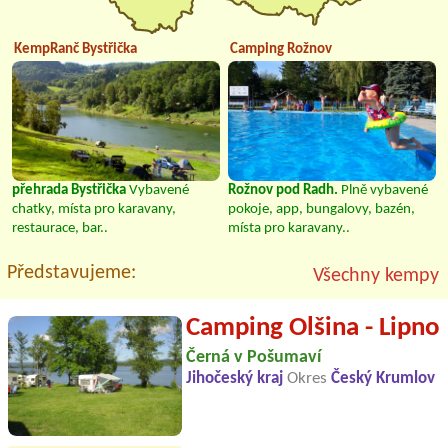
KempRanč Bystřička
Camping Rožnov
přehrada Bystřička
Vybavené
Rožnov pod Radh.
Plně vybavené
chatky, místa pro karavany,
pokoje, app, bungalovy, bazén,
restaurace, bar..
místa pro karavany..
Představujeme:
Všechny kempy
Camping Olšina - Lipno
Černá v Pošumaví
Jihočeský kraj
Okres
Český Krumlov