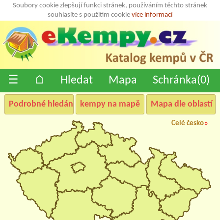
Soubory cookie zlepšují funkci stránek, používáním těchto stránek
souhlasíte s použitím cookie
více informací
☰
⌂
Hledat
Mapa
Schránka(
0
)
Podrobné hledání
kempy na mapě
Mapa dle oblastí
Celé česko
»