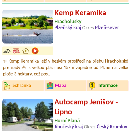
Kemp Keramika
Hracholusky
Plzeňský kraj
Okres
Plzeň-sever
✨ Kemp Keramika leží v hezkém prostředí na břehu Hracholuské
přehrady ⛵ s velkou pláží asi 15km západně od Plzně na velké
ploše 3 hektary, což pos..
Schránka
Mapa
Informace
Autocamp Jenišov -
Lipno
Horní Planá
Jihočeský kraj
Okres
Český Krumlov