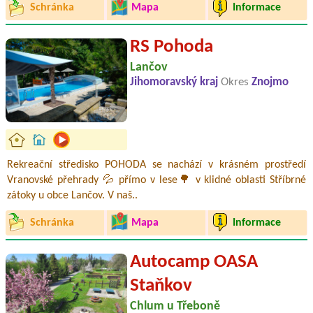
Schránka
Mapa
Informace
RS Pohoda
Lančov
Jihomoravský kraj
Okres
Znojmo
Rekreační středisko POHODA se nachází v krásném prostředí
Vranovské přehrady 💦 přímo v lese🌳 v klidné oblasti Stříbrné
zátoky u obce Lančov. V naš..
Schránka
Mapa
Informace
Autocamp OASA
Staňkov
Chlum u Třeboně