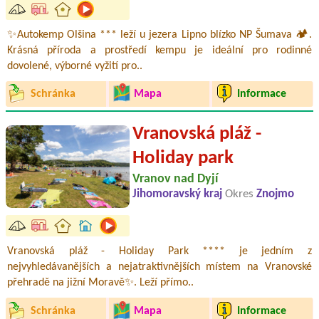
✨Autokemp Olšina *** leží u jezera Lipno blízko NP Šumava 🏕️.
Krásná příroda a prostředí kempu je ideální pro rodinné
dovolené, výborné vyžití pro..
Schránka
Mapa
Informace
Vranovská pláž -
Holiday park
Vranov nad Dyjí
Jihomoravský kraj
Okres
Znojmo
Vranovská pláž - Holiday Park **** je jedním z
nejvyhledávanějších a nejatraktivnějších místem na Vranovské
přehradě na jižní Moravě✨. Leží přímo..
Schránka
Mapa
Informace