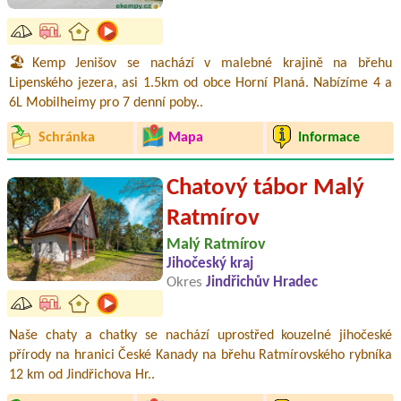
🏖️Kemp Jenišov se nachází v malebné krajině na břehu
Lipenského jezera, asi 1.5km od obce Horní Planá. Nabízíme 4 a
6L Mobilheimy pro 7 denní poby..
Schránka
Mapa
Informace
Chatový tábor Malý
Ratmírov
Malý Ratmírov
Jihočeský kraj
Okres
Jindřichův Hradec
Naše chaty a chatky se nachází uprostřed kouzelné jihočeské
přírody na hranici České Kanady na břehu Ratmírovského rybníka
12 km od Jindřichova Hr..