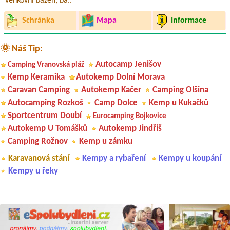
venkovní bazén, ba..
Schránka
Mapa
Informace
🌞 Náš Tip:
Autocamp Jenišov
Camping Vranovská pláž
Kemp Keramika
Autokemp Dolní Morava
Caravan Camping
Autokemp Kačer
Camping Olšina
Autocamping Rozkoš
Camp Dolce
Kemp u Kukačků
Sportcentrum Doubí
Eurocamping Bojkovice
Autokemp U Tomášků
Autokemp Jindřiš
Camping Rožnov
Kemp u zámku
Karavanová stání
Kempy a rybaření
Kempy u koupání
Kempy u řeky