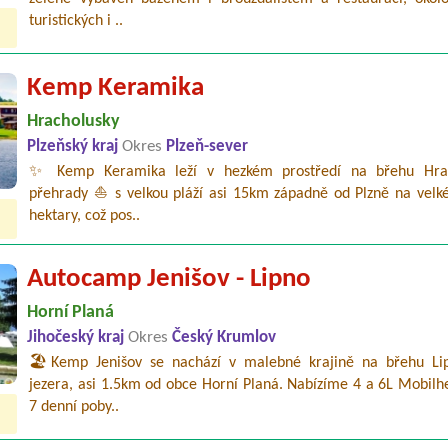
turistických i ..
Kemp Keramika
Hracholusky
Plzeňský kraj
Okres
Plzeň-sever
✨ Kemp Keramika leží v hezkém prostředí na břehu Hrac
přehrady ⛵ s velkou pláží asi 15km západně od Plzně na velké
hektary, což pos..
Autocamp Jenišov - Lipno
Horní Planá
Jihočeský kraj
Okres
Český Krumlov
🏖️Kemp Jenišov se nachází v malebné krajině na břehu Li
jezera, asi 1.5km od obce Horní Planá. Nabízíme 4 a 6L Mobilh
7 denní poby..