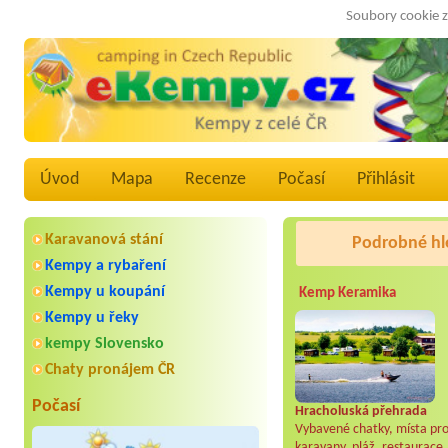
Soubory cookie z
Úvod
Mapa
Recenze
Počasí
Přihlásit
Karavanová stání
Podrobné hl
Kempy a rybaření
Kempy u koupání
Kemp Keramika
Kempy u řeky
kempy Slovensko
Chaty pronájem ČR
Počasí
Hracholuská přehrada
Vybavené chatky, místa pr
karavany, pláž, restaurace.