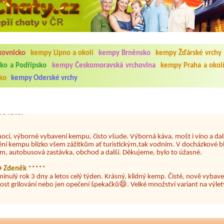
5.7. do 1.8. 2026. Kemp jako takový je pěkný. V umývárně i na WC bylo vždy
ávštěvníků není samozřejmost. V kempu je obchod a restaurace, kebab a dalš
nní hluk z repráků u stanů a absolutní bezohlednost ostatních ubytovaných. 
kovnicko
kempy Lipno a okolí
kempy Brněnsko
kempy Žďárské vrchy
utu hrála jiná hudba.Kemp pěkný, ale takový rámus jsme ještě nezažili...
ko a Podřípsko
kempy Českomoravská vrchovina
kempy Praha a okol
ko
kempy Oderské vrchy
 jsme dva. Na začátku prázdnin. Přijeli jsme karavanem. Klid pohoda socialk
, a dobrým jídlem za slušnou cenu na dosah, a spoustu možností na výlety. 
 líbilo.
nocí, výborné vybavení kempu, čisto všude. Výborná káva, mošt i víno a dalš
ění kempu blízko všem zážitkům ať turistickým,tak vodním. V docházkové b
em, autobusová zastávka, obchod a další. Děkujeme, bylo to úžasné.
a+ Zdeněk
*****
minulý rok 3 dny a letos celý týden. Krásný, klidný kemp. Čisté, nově vybave
ost grilování nebo jen opečení špekačků😄. Velké množství variant na výlety
ždy jsme byli spokojeni. Bohužel letos to byla bída s úklidem toalet, toaletní