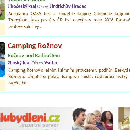
Jihočeský kraj
Okres
Jindřichův Hradec
Autocamp OASA leží v kouzelné krajině Chráněné krajinné
Třeboňsko. Jako první v ČR byl oceněn v roce 2006 Ekozna
protože splnil vy..
Camping Rožnov
Rožnov pod Radhoštěm
Zlínský kraj
Okres
Vsetín
Camping Rožnov s letním i zimním provozem v podhůří Beskyd n
Rožnova. Užijete si pěkná kempová místa, restauraci, velký 
bazén, ba..