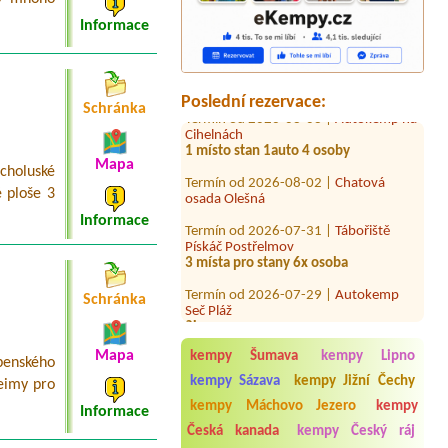
Termín od 2026-08-08 |
Camping
Informace
Olšina - Lipno
1x stan na střeše auta/ 2 osoby + 1
dítě 10 let/1x auto / stan na střeše
Termín od 2026-08-08 |
Autokemp na
Poslední rezervace:
Schránka
Cihelnách
1 místo stan 1auto 4 osoby
Termín od 2026-08-02 |
Chatová
Mapa
holuské
osada Olešná
 ploše 3
Termín od 2026-07-31 |
Tábořiště
Informace
Pískáč Postřelmov
3 místa pro stany 6x osoba
Termín od 2026-07-29 |
Autokemp
Seč Pláž
Schránka
2L
Termín od 2026-07-29 |
Kemp Fousek
2 lůžka
Mapa
kempy Šumava
kempy Lipno
penského
Termín od 2026-08-12 |
Autokemp
kempy Sázava
kempy Jižní Čechy
eimy pro
Kačer
kempy Máchovo Jezero
kempy
Informace
7L
Česká kanada
kempy Český ráj
Termín od 2026-08-07 |
Kemp krásná