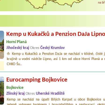
na bř
Kemp u Kukačků a Penzion DaJa Lipn
Horní Planá
Jihočeský kraj
Okres
Český Krumlov
⛵ Kemp u Kukačků a Penzion DaJa se nachází v klidné, čisté j
krajině u vodní nádrže Lipno, asi 1 km od obce Horní Planá a 
CHKO Šu..
Eurocamping Bojkovice
Bojkovice
Zlínský kraj
Okres
Uherské Hradiště
Kemp se nachází na úpatí Bílých Karpat u obce Bojkovice u
zeleně vybaven bazénem i brouzdalištěm a restaurací, oko