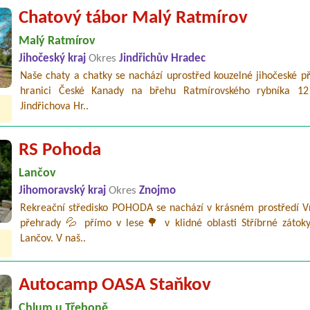
Chatový tábor Malý Ratmírov
Malý Ratmírov
Jihočeský kraj
Okres
Jindřichův Hradec
Naše chaty a chatky se nachází uprostřed kouzelné jihočeské p
hranici České Kanady na břehu Ratmírovského rybníka 1
Jindřichova Hr..
RS Pohoda
Lančov
Jihomoravský kraj
Okres
Znojmo
Rekreační středisko POHODA se nachází v krásném prostředí V
přehrady 💦 přímo v lese🌳 v klidné oblasti Stříbrné zátok
Lančov. V naš..
Autocamp OASA Staňkov
Chlum u Třeboně