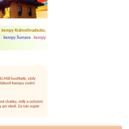
 čisto, doplněný papír i
í občerstvení. Co nás ale
Přes den jsem si připadala
kempy Královéhradecko,
í
kempy Šumava
kempy
y nové krásné čisté,koupání
Veškerý personál se choval
í.Milí hostitelé, vždy
lízkosti kempu vodní
né chatky, milý a ochotní
 po okolí. Za nás super
 papír neustále chyběl a dva