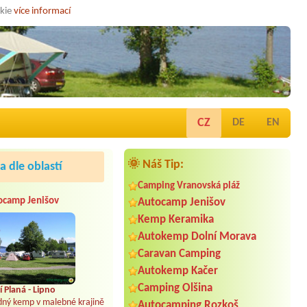
okie
více informací
CZ
DE
EN
🌞 Náš Tip:
 dle oblastí
Camping Vranovská pláž
ocamp Jenišov
Autocamp Jenišov
Kemp Keramika
Autokemp Dolní Morava
Caravan Camping
Autokemp Kačer
Camping Olšina
 Planá - Lipno
dný kemp v malebné krajině
Autocamping Rozkoš