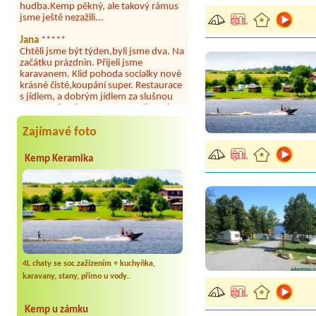
Jana
*****
Chtěli jsme být týden,byli jsme dva. Na
začátku prázdnin. Přijeli jsme
karavanem. Klid pohoda socialky nové
krásné čisté,koupání super. Restaurace
s jídlem, a dobrým jídlem za slušnou
cenu na dosah, a spoustu možností na
výlety. Veškerý personál se choval
slušně mile. Nám se v kempu líbilo.
Zajímavé foto
Aneta Janíčková
*****
Byli jsme zde s dětmi na 5 nocí,
výborné vybavení kempu, čisto všude.
Kemp Keramika
Výborná káva, mošt i víno a další.Milí
hostitelé, vždy usměvaví a ochotní,
umístění kempu blízko všem zážitkům
ať turistickým,tak vodním. V
docházkové blízkosti kempu vodní
nádrž, restaurace a bazénem,
autobusová zastávka, obchod a další.
Děkujeme, bylo to úžasné.
4L chaty se soc.zažízením + kuchyňka,
Kateřina+ Květoslav+ Jana+ Zdeněk
karavany, stany, přímo u vody..
*****
Byli jsme zde už podruhé, minulý rok 3
dny a letos celý týden. Krásný, klidný
Kemp u zámku
kemp. Čisté, nově vybavené chatky,