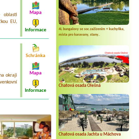
Mapa
 oblasti
čkou EU,
4L bungalovy se soc.zažízením + kuchyňka,
Informace
místa pro karavany, stany..
Schránka
Mapa
a okraji
venkovní
Chatová osada Olešná
Informace
Chatová osada Jachta u Máchova