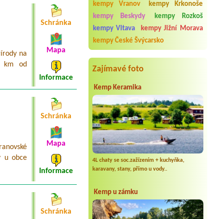
kempy Vranov
kempy Krkonoše
Morava
1X caravan+car+3 adults
kempy Beskydy
kempy Rozkoš
Schránka
kempy Vltava
kempy Jižní Morava
Termín od 2026-09-25 |
Autocamp
Erika
kempy České Švýcarsko
4L chatka
Mapa
řírody na
2 km od
Zajímavé foto
Informace
Kemp Keramika
Schránka
Mapa
ranovské
y u obce
4L chaty se soc.zažízením + kuchyňka,
karavany, stany, přímo u vody..
Informace
Kemp u zámku
Schránka