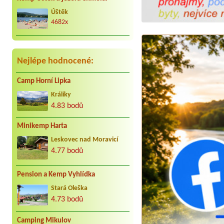
Úštěk
4682x
Nejlépe hodnocené:
Camp Horní Lipka
Králíky
4.83 bodů
Minikemp Harta
Leskovec nad Moravicí
4.77 bodů
Pension a Kemp Vyhlídka
Stará Oleška
4.73 bodů
Camping Mikulov