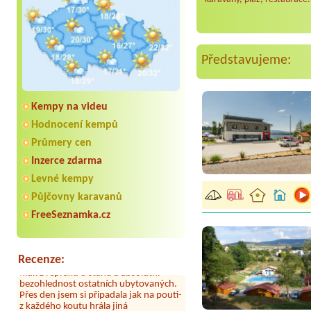
Představujeme:
Kempy na videu
Hodnocení kempů
Průmery cen
Aneta Melicharová
***
Inzerce zdarma
Byli jsme zde v týdnu od 25.7. do 1.8.
2026. Kemp jako takový je pěkný. V
Levné kempy
umývárně i na WC bylo vždy čisto,
Půjčovny karavanů
doplněný papír i utěrky, což při
množství návštěvníků není
FreeSeznamka.cz
samozřejmost. V kempu je obchod a
restaurace, kebab a další občerstvení.
Co nás ale velice zklamalo byl celodenní
hluk z repráků u stanů a absolutní
Recenze:
bezohlednost ostatních ubytovaných.
Přes den jsem si připadala jak na pouti-
z každého koutu hrála jiná
hudba.Kemp pěkný, ale takový rámus
jsme ještě nezažili...