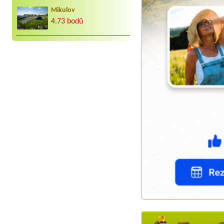
Mikulov
4.73 bodů