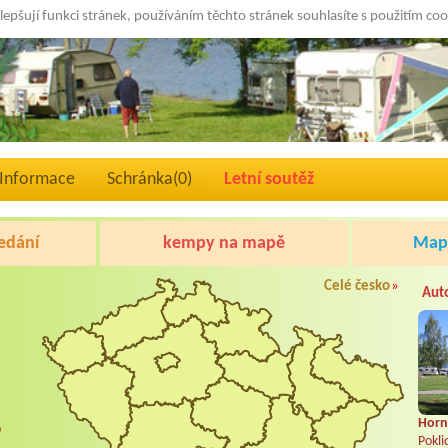
lepšují funkci stránek, používáním těchto stránek souhlasíte s použitím co
Informace
Schránka(
0
)
Letní soutěž
edání
kempy na mapě
Mapa
Celé česko
»
Aut
Horní
o
Pokli
.