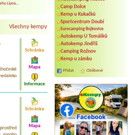
ehu Lipna..
Camp Dolce
Kemp u Kukačků
Sportcentrum Doubí
Všechny kempy
Eurocamping Bojkovice
Autokemp U Tomášků
o
Autokemp Jindřiš
Schránka
Camping Rožnov
Kemp u zámku
Mapa
ihočeské
Přidat
Oblíbené
nedaleko
Informace
Schránka
Termín od 2026-08-17 |
Autokemp
Višňová II
Mapa
prostřed
Chatka pro 3 osoby + lůžkoviny
lo mnoho