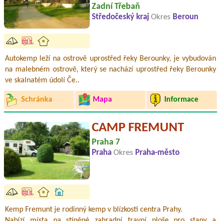
Zadní Třebaň
Středočeský kraj
Okres
Beroun
Autokemp leží na ostrově uprostřed řeky Berounky, je vybudován
na malebném ostrově, který se nachází uprostřed řeky Berounky
ve skalnatém údolí Če..
Schránka
Mapa
Informace
CAMP FREMUNT
Praha 7
Praha
Okres
Praha-město
Kemp Fremunt je rodinný kemp v blízkosti centra Prahy.
Nabízí místa na stíněné zahradní travní ploše pro stany a