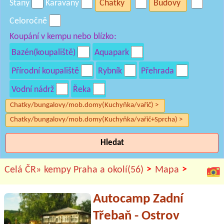
Stany
Karavany
Chatky
Budovy
Celoročně
Koupání v kempu nebo blízko:
Bazén(koupaliště)
Aquapark
Přírodní koupaliště
Rybník
Přehrada
Vodní nádrž
Řeka
Chatky/bungalovy/mob.domy(Kuchyňka/vařič) >
Chatky/bungalovy/mob.domy(Kuchyňka/vařič+Sprcha) >
Hledat
>
>
Celá ČR»
kempy Praha a okolí(56)
Mapa
Autocamp Zadní
Třebaň - Ostrov