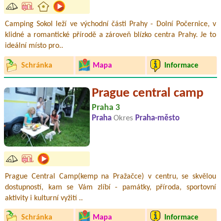
Camping Sokol leží ve východní části Prahy - Dolní Počernice, v
klidné a romantické přírodě a zároveň blízko centra Prahy. Je to
ideální místo pro..
Schránka
Mapa
Informace
Prague central camp
Praha 3
Praha
Okres
Praha-město
Prague Central Camp(kemp na Pražačce) v centru, se skvělou
dostupností, kam se Vám zlíbí - památky, příroda, sportovní
aktivity i kulturní vyžití ..
Schránka
Mapa
Informace