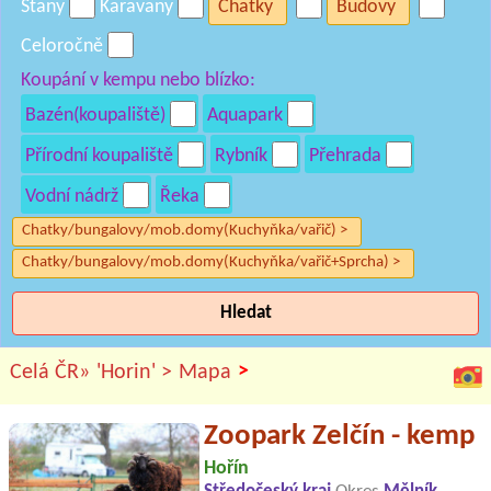
Stany
Karavany
Chatky
Budovy
Celoročně
Koupání v kempu nebo blízko:
Bazén(koupaliště)
Aquapark
Přírodní koupaliště
Rybník
Přehrada
Vodní nádrž
Řeka
Chatky/bungalovy/mob.domy(Kuchyňka/vařič) >
Chatky/bungalovy/mob.domy(Kuchyňka/vařič+Sprcha) >
Hledat
>
Celá ČR»
'Horin' >
Mapa
Zoopark Zelčín - kemp
Hořín