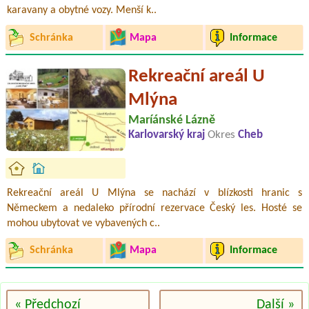
karavany a obytné vozy. Menší k..
Schránka
Mapa
Informace
Rekreační areál U
Mlýna
Maríánské Lázně
Karlovarský kraj
Okres
Cheb
Rekreační areál U Mlýna se nachází v blízkosti hranic s
Německem a nedaleko přírodní rezervace Český les. Hosté se
mohou ubytovat ve vybavených c..
Schránka
Mapa
Informace
« Předchozí
Další »