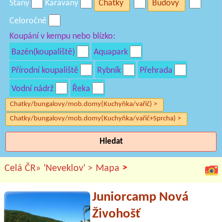
Stany
Karavany
Chatky
Budovy
Celoročně
Koupání v kempu nebo blízko:
Bazén(koupaliště)
Aquapark
Přírodní koupaliště
Rybník
Přehrada
Vodní nádrž
Řeka
Chatky/bungalovy/mob.domy(Kuchyňka/vařič) >
Chatky/bungalovy/mob.domy(Kuchyňka/vařič+Sprcha) >
Hledat
>
Celá ČR»
'Neveklov' >
Mapa
Juniorcamp Nová
Živohošť