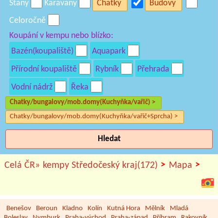
Stany
Karavany
Chatky
Budovy
Celoročně
Koupání v kempu nebo blízko:
Bazén(koupaliště)
Aquapark
Přírodní koupaliště
Rybník
Přehrada
Vodní nádrž
Řeka
Chatky/bungalovy/mob.domy(Kuchyňka/vařič) >
Chatky/bungalovy/mob.domy(Kuchyňka/vařič+Sprcha) >
Hledat
>
>
Celá ČR»
kempy Středočeský kraj(172)
Mapa
Benešov
Beroun
Kladno
Kolín
Kutná Hora
Mělník
Mladá
Boleslav
Nymburk
Praha-východ
Praha-západ
Příbram
Rakovník