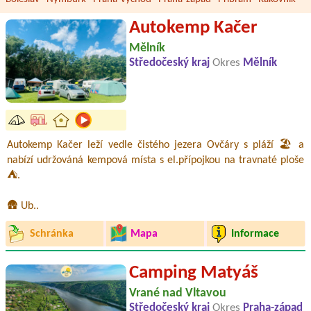
Autokemp Kačer
Mělník
Středočeský kraj
Okres
Mělník
Autokemp Kačer leží vedle čistého jezera Ovčáry s pláží 🏖️ a
nabízí udržováná kempová místa s el.přípojkou na travnaté ploše
⛺.
🛖 Ub..
Schránka
Mapa
Informace
Camping Matyáš
Vrané nad Vltavou
Středočeský kraj
Okres
Praha-západ