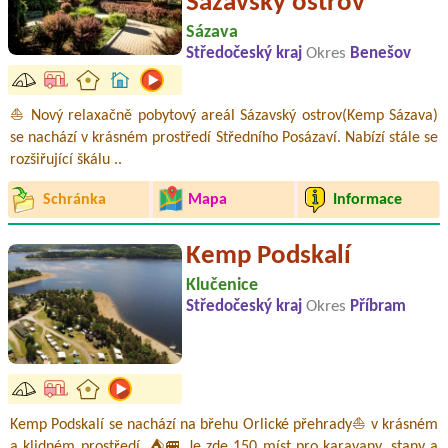
Sázavský ostrov
Sázava
Středočeský kraj
Okres
Benešov
⛵ Nový relaxačně pobytový areál Sázavský ostrov(Kemp Sázava)
se nachází v krásném prostředí Středního Posázaví. Nabízí stále se
rozšiřující škálu ..
Schránka
Mapa
Informace
Kemp Podskalí
Klučenice
Středočeský kraj
Okres
Příbram
Kemp Podskalí se nachází na břehu Orlické přehrady⛵ v krásném
a klidném prostředí. ⛺🚐 Je zde 150 míst pro karavany, stany a