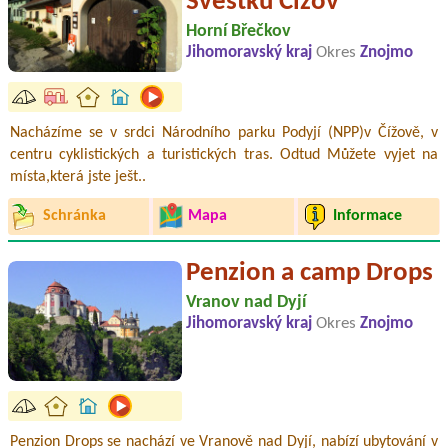
Švestků Čížov
Horní Břečkov
Jihomoravský kraj
Okres
Znojmo
Nacházíme se v srdci Národního parku Podyjí (NPP)v Čížově, v
centru cyklistických a turistických tras. Odtud Můžete vyjet na
místa,která jste ješt..
Schránka
Mapa
Informace
Penzion a camp Drops
Vranov nad Dyjí
Jihomoravský kraj
Okres
Znojmo
Penzion Drops se nachází ve Vranově nad Dyjí, nabízí ubytování v