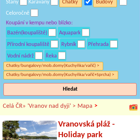
Stany
Karavany
Chatky
Budovy
Celoročně
Koupání v kempu nebo blízko:
Bazén(koupaliště)
Aquapark
Přírodní koupaliště
Rybník
Přehrada
Vodní nádrž
Řeka
Chatky/bungalovy/mob.domy(Kuchyňka/vařič) >
Chatky/bungalovy/mob.domy(Kuchyňka/vařič+Sprcha) >
Hledat
>
Celá ČR»
'Vranov nad dyji' >
Mapa
Vranovská pláž -
Holiday park