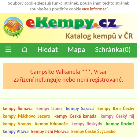
Soubory cookie zlepšují funkci stránek, používáním těchto stránek
souhlasíte s použitím cookie
více informací
☰
⌂
Hledat
Mapa
Schránka(
0
)
Campsite Valkanela ***, Vrsar
Zařízení nefunguje nebo není registrované.
kempy Šumava
kempy Lipno
kempy Sázava
kempy Jižní Čechy
kempy Máchovo Jezero
kempy Česká kanada
kempy Český ráj
kempy Vranov
kempy Krkonoše
kempy Beskydy
kempy Rozkoš
kempy Vltava
kempy Jižní Morava
kempy České Švýcarsko