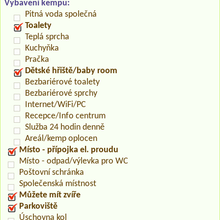
Vybavení kempu:
Pitná voda společná
Toalety
Teplá sprcha
Kuchyňka
Pračka
Dětské hřiště/baby room
Bezbariérové toalety
Bezbariérové sprchy
Internet/WiFi/PC
Recepce/Info centrum
Služba 24 hodin denně
Areál/kemp oplocen
Místo - přípojka el. proudu
Místo - odpad/výlevka pro WC
Poštovní schránka
Společenská místnost
Můžete mít zvíře
Parkoviště
Úschovna kol