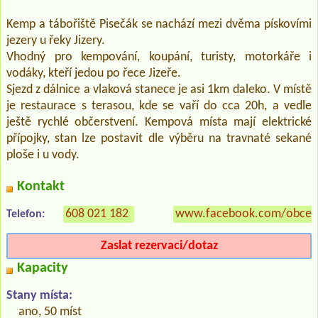
Kemp a tábořiště Pisečák se nachází mezi dvěma pískovími
jezery u řeky Jizery.
Vhodný pro kempování, koupání, turisty, motorkáře i
vodáky, kteří jedou po řece Jizeře.
Sjezd z dálnice a vlaková stanece je asi 1km daleko. V místě
je restaurace s terasou, kde se vaří do cca 20h, a vedle
ještě rychlé občerstvení. Kempová místa mají elektrické
přípojky, stan lze postavit dle výběru na travnaté sekané
ploše i u vody.
Kontakt
608 021 182
www.facebook.com/obcerst
Telefon:
Zaslat rezervaci/dotaz
Kapacity
Stany místa:
ano, 50 míst