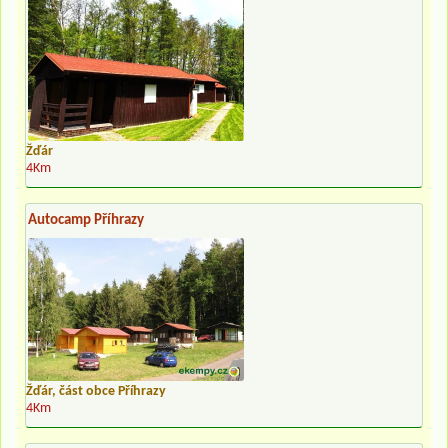
Žďár
4Km
Autocamp Příhrazy
Žďár, část obce Příhrazy
4Km