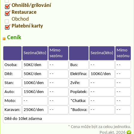
Ohniště/grilování
Restaurace
Obchod
Platební karty
Ceník
Mimo
Mimo
Sezóna(léto)
Sezóna(léto)
sezónu
sezónu
Osoba:
50Kč/den
- -
Bus:
- -
- -
Dítě:
50Kč/den
- -
Elektřina:
100Kč/den
- -
Stan:
100Kč/den
- -
Zvíře:
- -
- -
Auto:
150Kč/den
- -
Poplatek:
- -
- -
Moto:
- -
- -
*Chatka:
- -
- -
Karavan:
250Kč/den
- -
*Budova:
- -
- -
Dítě do 10let zdarma
* Cena může být za celou jednotku.
Posl.akt. 2026