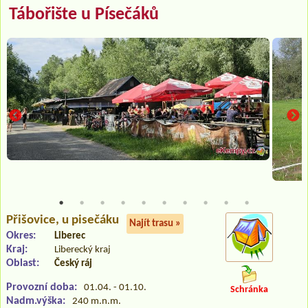
Tábořište u Písečáků
Přišovice
, u pisečáku
Najít trasu »
Okres:
Liberec
Kraj:
Liberecký kraj
Oblast:
Český ráj
Provozní doba:
01.04. - 01.10.
Schránka
Nadm.výška:
240 m.n.m.