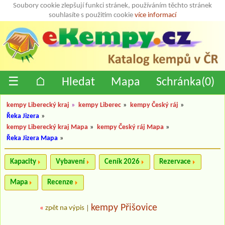
Soubory cookie zlepšují funkci stránek, používáním těchto stránek
souhlasíte s použitím cookie
více informací
☰
⌂
Hledat
Mapa
Schránka(
0
)
kempy Liberecký kraj
»
kempy Liberec
»
kempy Český ráj
»
Řeka Jizera
»
kempy Liberecký kraj Mapa
»
kempy Český ráj Mapa
»
Řeka Jizera Mapa
»
Kapacity
Vybavení
Ceník 2026
Rezervace
Mapa
Recenze
kempy Přišovice
«
zpět na výpis
|