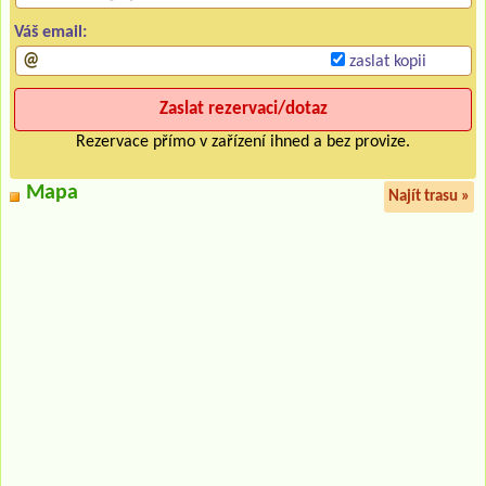
Váš email:
zaslat kopii
Rezervace přímo v zařízení ihned a bez provize.
Mapa
Najít trasu »