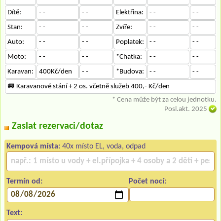
Dítě:
- -
- -
Elektřina:
- -
- -
Stan:
- -
- -
Zvíře:
- -
- -
Auto:
- -
- -
Poplatek:
- -
- -
Moto:
- -
- -
*Chatka:
- -
- -
Karavan:
400Kč/den
- -
*Budova:
- -
- -
🚐 Karavanové stání + 2 os. včetně služeb 400,- Kč/den
* Cena může být za celou jednotku.
Posl.akt. 2025
Zaslat rezervaci/dotaz
Kempová místa:
40x místo EL, voda, odpad
Termín od:
Počet nocí:
Text: