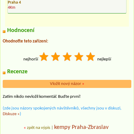
Praha 4
4Km
Hodnocení
Ohodnoťte teto zařízení:
nejhorší
nejlepší
Recenze
Vložit nový názor
»
Zatím nikdo nevložil komentář. Buďte první!
(zde jsou názory spokojených návštěvníků, všechny jsou v diskuzi,
Diskuze »
)
kempy Praha-Zbraslav
«
zpět na výpis
|