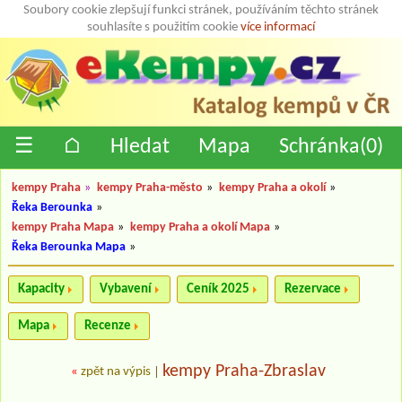
Soubory cookie zlepšují funkci stránek, používáním těchto stránek
souhlasíte s použitím cookie
více informací
☰
⌂
Hledat
Mapa
Schránka(
0
)
kempy Praha
»
kempy Praha-město
»
kempy Praha a okolí
»
Řeka Berounka
»
kempy Praha Mapa
»
kempy Praha a okolí Mapa
»
Řeka Berounka Mapa
»
Kapacity
Vybavení
Ceník 2025
Rezervace
Mapa
Recenze
kempy Praha-Zbraslav
«
zpět na výpis
|