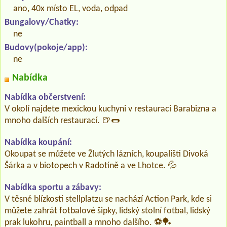
ano, 40x místo EL, voda, odpad
Bungalovy/Chatky:
ne
Budovy(pokoje/app):
ne
Nabídka
Nabídka občerstvení:
V okolí najdete mexickou kuchyni v restauraci Barabizna a
mnoho dalších restaurací. 🍺🌭
Nabídka koupání:
Okoupat se můžete ve Žlutých lázních, koupališti Divoká
Šárka a v biotopech v Radotíně a ve Lhotce. 💦
Nabídka sportu a zábavy:
V těsné blízkosti stellplatzu se nachází Action Park, kde si
můžete zahrát fotbalové šipky, lidský stolní fotbal, lidský
prak lukohru, paintball a mnoho dalšího. ⚽🏓