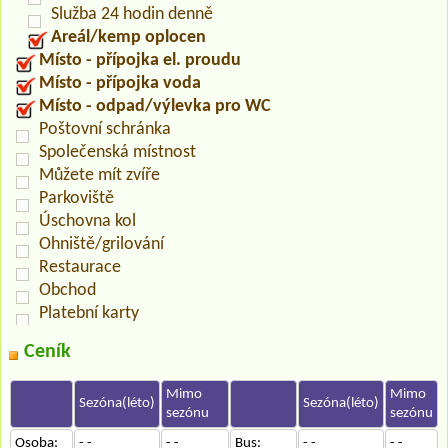
Služba 24 hodin denně
Areál/kemp oplocen
Místo - přípojka el. proudu
Místo - přípojka voda
Místo - odpad/výlevka pro WC
Poštovní schránka
Společenská místnost
Můžete mít zvíře
Parkoviště
Úschovna kol
Ohniště/grilování
Restaurace
Obchod
Platební karty
Ceník
Mimo
Mimo
Sezóna(léto)
Sezóna(léto)
sezónu
sezónu
Osoba:
- -
- -
Bus:
- -
- -