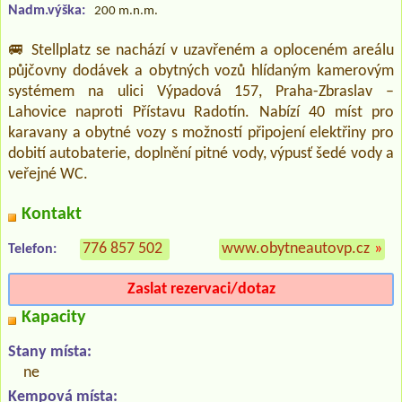
Nadm.výška:
200 m.n.m.
🚐 Stellplatz se nachází v uzavřeném a oploceném areálu
půjčovny dodávek a obytných vozů hlídaným kamerovým
systémem na ulici Výpadová 157, Praha-Zbraslav –
Lahovice naproti Přístavu Radotín. Nabízí 40 míst pro
karavany a obytné vozy s možností připojení elektřiny pro
dobití autobaterie, doplnění pitné vody, výpusť šedé vody a
veřejné WC.
Kontakt
776 857 502
www.obytneautovp.cz
»
Telefon:
Zaslat rezervaci/dotaz
Kapacity
Stany místa:
ne
Kempová místa: