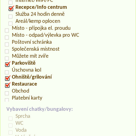
Internet/WiFi/PC
Recepce/Info centrum
Služba 24 hodin denně
Areál/kemp oplocen
Místo - přípojka el. proudu
Místo - odpad/výlevka pro WC
Poštovní schránka
Společenská místnost
Můžete mít zvíře
Parkoviště
Úschovna kol
Ohniště/grilování
Restaurace
Obchod
Platební karty
Vybavení chatky/bungalovy:
Sprcha
WC
Voda