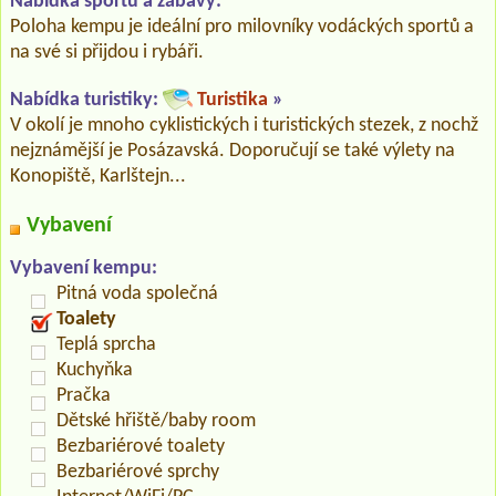
Nabídka sportu a zábavy:
Poloha kempu je ideální pro milovníky vodáckých sportů a
na své si přijdou i rybáři.
Nabídka turistiky:
Turistika
»
V okolí je mnoho cyklistických i turistických stezek, z nochž
nejznámější je Posázavská. Doporučují se také výlety na
Konopiště, Karlštejn...
Vybavení
Vybavení kempu:
Pitná voda společná
Toalety
Teplá sprcha
Kuchyňka
Pračka
Dětské hřiště/baby room
Bezbariérové toalety
Bezbariérové sprchy