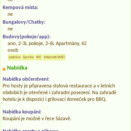
Kempová místa:
ne
Bungalovy/Chatky:
ne
Budovy(pokoje/app):
ano, 2-3L pokoje, 2-6L Apartmány, 42
osob
Lednice
Sprcha
WC
Internet/WiFi
Nabídka
Nabídka občerstvení:
Pro hosty je připravena stylová restaurace a v letních
obdobích je otevřené i zahradní posezení. Na zahradě
hotelu je k dispozici i grilovací domeček pro BBQ.
Nabídka koupání:
Koupání je možné v řece Sázavě.