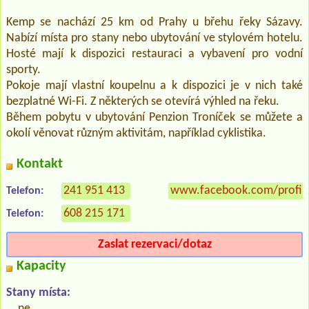
Kemp se nachází 25 km od Prahy u břehu řeky Sázavy.
Nabízí místa pro stany nebo ubytování ve stylovém hotelu.
Hosté mají k dispozici restauraci a vybavení pro vodní
sporty.
Pokoje mají vlastní koupelnu a k dispozici je v nich také
bezplatné Wi-Fi. Z některých se otevírá výhled na řeku.
Během pobytu v ubytování Penzion Troníček se můžete a
okolí věnovat různým aktivitám, například cyklistika.
Kontakt
241 951 413
www.facebook.com/profil
Telefon:
608 215 171
Telefon:
Zaslat rezervaci/dotaz
Kapacity
Stany místa:
ne