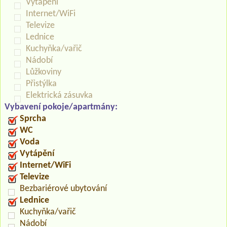
Vytápění
Internet/WiFi
Televize
Lednice
Kuchyňka/vařič
Nádobí
Lůžkoviny
Přistýlka
Elektrická zásuvka
Vybavení pokoje/apartmány:
Sprcha
WC
Voda
Vytápění
Internet/WiFi
Televize
Bezbariérové ubytování
Lednice
Kuchyňka/vařič
Nádobí