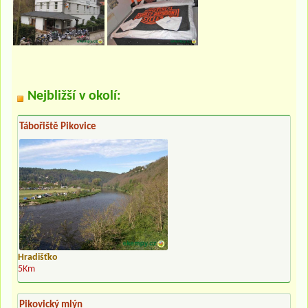
Nejbližší v okolí:
Tábořiště Pikovice
Hradišťko
5Km
Pikovický mlýn