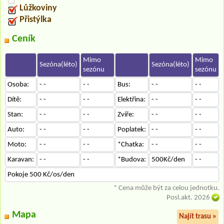
Lůžkoviny
Přistýlka
Ceník
Mimo
Mimo
Sezóna(léto)
Sezóna(léto)
sezónu
sezónu
Osoba:
- -
- -
Bus:
- -
- -
Dítě:
- -
- -
Elektřina:
- -
- -
Stan:
- -
- -
Zvíře:
- -
- -
Auto:
- -
- -
Poplatek:
- -
- -
Moto:
- -
- -
*Chatka:
- -
- -
Karavan:
- -
- -
*Budova:
500Kč/den
- -
Pokoje 500 Kč/os/den
* Cena může být za celou jednotku.
Posl.akt. 2026
Mapa
Najít trasu »