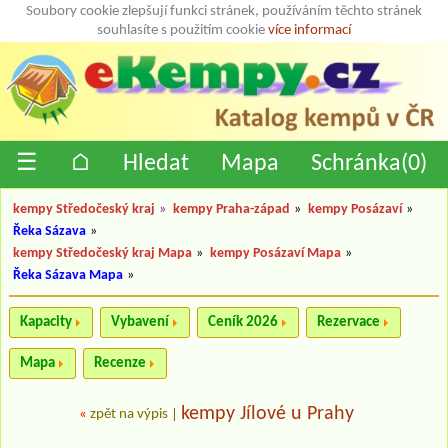
Soubory cookie zlepšují funkci stránek, používáním těchto stránek
souhlasíte s použitím cookie
více informací
☰
⌂
Hledat
Mapa
Schránka(
0
)
kempy Středočeský kraj
»
kempy Praha-západ
»
kempy Posázaví
»
Řeka Sázava
»
kempy Středočeský kraj Mapa
»
kempy Posázaví Mapa
»
Řeka Sázava Mapa
»
Kapacity
Vybavení
Ceník 2026
Rezervace
Mapa
Recenze
kempy Jílové u Prahy
«
zpět na výpis
|