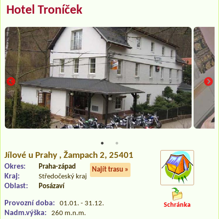
Hotel Troníček
Jílové u Prahy
, Žampach 2, 25401
Okres:
Praha-západ
Najít trasu »
Kraj:
Středočeský kraj
Oblast:
Posázaví
Provozní doba:
01.01. - 31.12.
Schránka
Nadm.výška:
260 m.n.m.