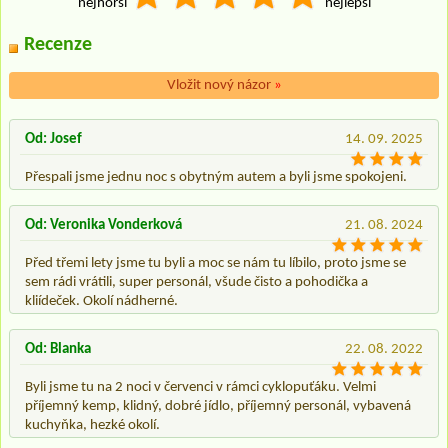
nejhorší
nejlepší
Recenze
Vložit nový názor
»
Od: Josef
14. 09. 2025
Přespali jsme jednu noc s obytným autem a byli jsme spokojeni.
Od: Veronika Vonderková
21. 08. 2024
Před třemi lety jsme tu byli a moc se nám tu líbilo, proto jsme se
sem rádi vrátili, super personál, všude čisto a pohodička a
kliídeček. Okolí nádherné.
Od: Blanka
22. 08. 2022
Byli jsme tu na 2 noci v červenci v rámci cyklopuťáku. Velmi
příjemný kemp, klidný, dobré jídlo, příjemný personál, vybavená
kuchyňka, hezké okolí.