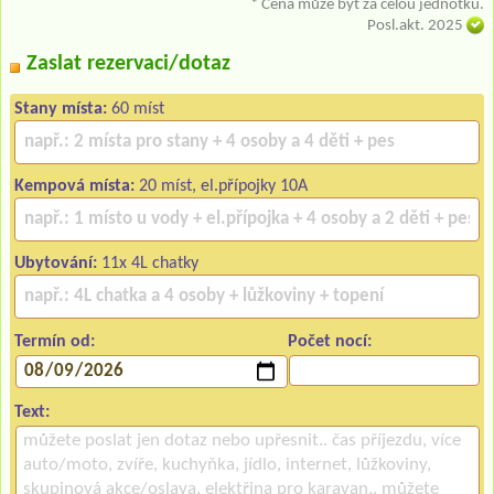
* Cena může být za celou jednotku.
Posl.akt. 2025
Zaslat rezervaci/dotaz
Stany místa:
60 míst
Kempová místa:
20 míst, el.přípojky 10A
Ubytování:
11x 4L chatky
Termín od:
Počet nocí:
Text: