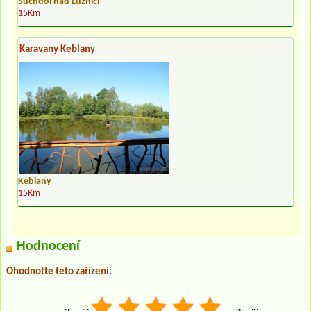
Suchdol nad Lužnicí
15Km
Karavany Keblany
Keblany
15Km
Hodnocení
Ohodnoťte teto zařízení: