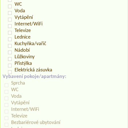
WC
Voda
Vytápění
Internet/WiFi
Televize
Lednice
Kuchyňka/vařič
Nádobí
Lůžkoviny
Přistýlka
Elektrická zásuvka
Vybavení pokoje/apartmány:
Sprcha
WC
Voda
Vytápění
Internet/WiFi
Televize
Bezbariérové ubytování