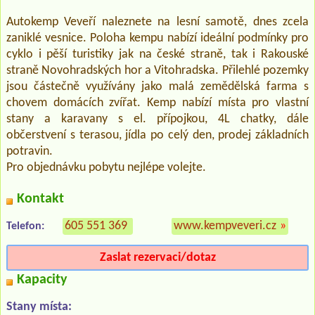
Autokemp Veveří naleznete na lesní samotě, dnes zcela
zaniklé vesnice. Poloha kempu nabízí ideální podmínky pro
cyklo i pěší turistiky jak na české straně, tak i Rakouské
straně Novohradských hor a Vitohradska. Přilehlé pozemky
jsou částečně využívány jako malá zemědělská farma s
chovem domácích zvířat. Kemp nabízí místa pro vlastní
stany a karavany s el. přípojkou, 4L chatky, dále
občerstvení s terasou, jídla po celý den, prodej základních
potravin.
Pro objednávku pobytu nejlépe volejte.
Kontakt
605 551 369
www.kempveveri.cz
»
Telefon:
Zaslat rezervaci/dotaz
Kapacity
Stany místa: