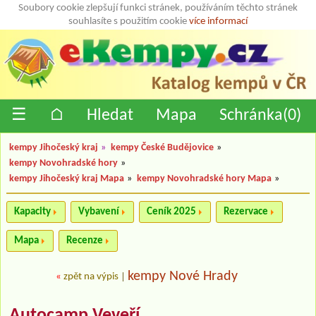
Soubory cookie zlepšují funkci stránek, používáním těchto stránek
souhlasíte s použitím cookie
více informací
☰
⌂
Hledat
Mapa
Schránka(
0
)
kempy Jihočeský kraj
»
kempy České Budějovice
»
kempy Novohradské hory
»
kempy Jihočeský kraj Mapa
»
kempy Novohradské hory Mapa
»
Kapacity
Vybavení
Ceník 2025
Rezervace
Mapa
Recenze
kempy Nové Hrady
«
zpět na výpis
|
Autocamp Veveří