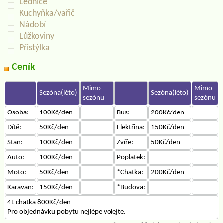
Lednice
Kuchyňka/vařič
Nádobí
Lůžkoviny
Přistýlka
Ceník
Mimo
Mimo
Sezóna(léto)
Sezóna(léto)
sezónu
sezónu
Osoba:
100Kč/den
- -
Bus:
200Kč/den
- -
Dítě:
50Kč/den
- -
Elektřina:
150Kč/den
- -
Stan:
100Kč/den
- -
Zvíře:
50Kč/den
- -
Auto:
100Kč/den
- -
Poplatek:
- -
- -
Moto:
50Kč/den
- -
*Chatka:
200Kč/den
- -
Karavan:
150Kč/den
- -
*Budova:
- -
- -
4L chatka 800Kč/den
Pro objednávku pobytu nejlépe volejte.