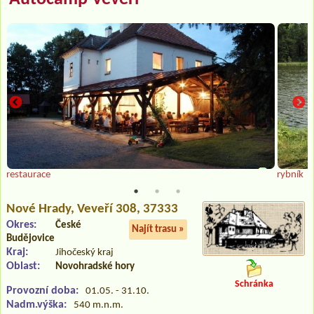
restaurace
rybník
Nové Hrady
, Veveří 308, 37333
Okres:
České
Najít trasu »
Budějovice
Kraj:
Jihočeský kraj
Oblast:
Novohradské hory
Schránka
Provozní doba:
01.05. - 31.10.
Nadm.výška:
540 m.n.m.