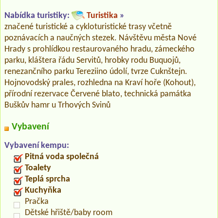
Nabídka turistiky:
Turistika
»
značené turistické a cykloturistické trasy včetně
poznávacích a naučných stezek. Návštěvu města Nové
Hrady s prohlídkou restaurovaného hradu, zámeckého
parku, kláštera řádu Servitů, hrobky rodu Buquojů,
renezančního parku Tereziino údolí, tvrze Cuknštejn.
Hojnovodský prales, rozhledna na Kraví hoře (Kohout),
přírodní rezervace Červené blato, technická památka
Buškův hamr u Trhových Svinů
Vybavení
Vybavení kempu:
Pitná voda společná
Toalety
Teplá sprcha
Kuchyňka
Pračka
Dětské hřiště/baby room