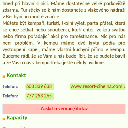
hned při hlavní silnici. Máme dostatečně velké parkoviště
zdarma. Turisticky se k nám dostanete z vlakového nádraží
v Bechyni po modré značce.
Můžete být kempaři, turisti, školní výlet, parta přátel, která
se chce setkat nebo snoubenci, kteří chtějí velkou svatbu
nebo firma pořadající akci pro zaměstnance. Nic pro nás
není problém. V kempu máme dvě krytá pódia pro
vystoupení kapel, máme vlastní kuchyni přímo v kempu.
Budeme rádi, že se Vám u nás bude líbit, že se budete bavit
a že Vás u nás v kempu třeba ještě někdy uvidíme.
Kontakt
603 339 633
www.resort-cihelna.com
»
Telefon:
777 253 265
Telefon:
Zaslat rezervaci/dotaz
Kapacity