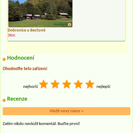
Dobronice u Bechyně
5Km
Hodnocení
Ohodnoťte teto zařízení:
nejhorší
nejlepší
Recenze
Vložit nový názor
»
Zatím nikdo nevložil komentář. Buďte první!