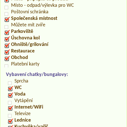
Místo - odpad/výlevka pro WC
Poštovní schránka
Společenská místnost
Můžete mít zvíře
Parkoviště
Úschovna kol
Ohniště/grilování
Restaurace
Obchod
Platební karty
Vybavení chatky/bungalovy:
Sprcha
WC
Voda
Vytápění
Internet/WiFi
Televize
Lednice
Kuchyňka/vařič