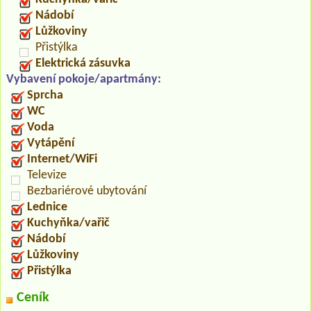
Nádobí
Lůžkoviny
Přistýlka
Elektrická zásuvka
Vybavení pokoje/apartmány:
Sprcha
WC
Voda
Vytápění
Internet/WiFi
Televize
Bezbariérové ubytování
Lednice
Kuchyňka/vařič
Nádobí
Lůžkoviny
Přistýlka
Ceník