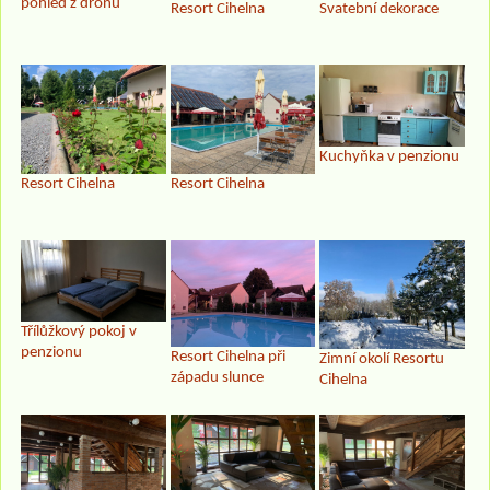
pohled z dronu
Resort Cihelna
Svatební dekorace
Kuchyňka v penzionu
Resort Cihelna
Resort Cihelna
Třílůžkový pokoj v
penzionu
Resort Cihelna při
Zimní okolí Resortu
západu slunce
Cihelna