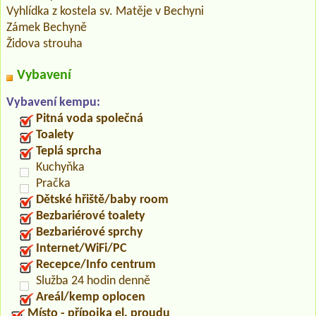
Vyhlídka z kostela sv. Matěje v Bechyni
Zámek Bechyně
Židova strouha
Vybavení
Vybavení kempu:
Pitná voda společná
Toalety
Teplá sprcha
Kuchyňka
Pračka
Dětské hřiště/baby room
Bezbariérové toalety
Bezbariérové sprchy
Internet/WiFi/PC
Recepce/Info centrum
Služba 24 hodin denně
Areál/kemp oplocen
Místo - přípojka el. proudu