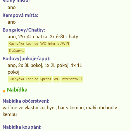
Stany místa:
ano
Kempová místa:
ano
Bungalovy/Chatky:
ano, 25x 4L chatka, 3x 6-8L chaty
Kuchyňka
Lednice
WC
Internet/WiFi
El.zásuvka
Budovy(pokoje/app):
ano, 2x 3L pokoj, 1x 2L pokoj, 1x 1L
pokoj
Kuchyňka
Lednice
Sprcha
WC
Internet/WiFi
Nabídka
Nabídka občerstvení:
vaříme ve vlastní kuchyni, bar v kempu, malý obchod v
kempu
Nabídka koupání: