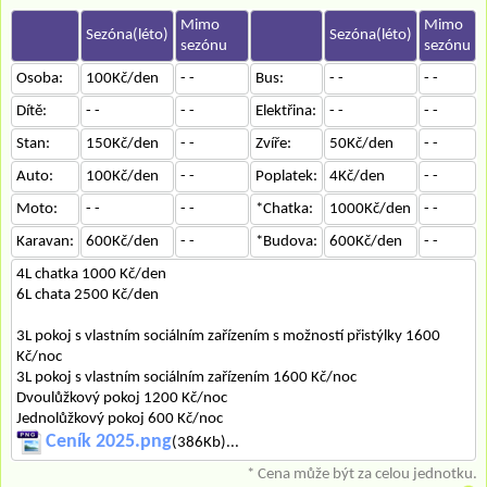
Mimo
Mimo
Sezóna(léto)
Sezóna(léto)
sezónu
sezónu
Osoba:
100Kč/den
- -
Bus:
- -
- -
Dítě:
- -
- -
Elektřina:
- -
- -
Stan:
150Kč/den
- -
Zvíře:
50Kč/den
- -
Auto:
100Kč/den
- -
Poplatek:
4Kč/den
- -
Moto:
- -
- -
*Chatka:
1000Kč/den
- -
Karavan:
600Kč/den
- -
*Budova:
600Kč/den
- -
4L chatka 1000 Kč/den
6L chata 2500 Kč/den
3L pokoj s vlastním sociálním zařízením s možností přistýlky 1600
Kč/noc
3L pokoj s vlastním sociálním zařízením 1600 Kč/noc
Dvoulůžkový pokoj 1200 Kč/noc
Jednolůžkový pokoj 600 Kč/noc
Ceník 2025.png
(386Kb)...
* Cena může být za celou jednotku.