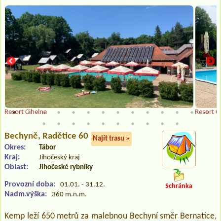
Resort Cihelna
Resort C
Bechyně
, Radětice 60
Najít trasu »
Okres:
Tábor
Kraj:
Jihočeský kraj
Oblast:
Jihočeské rybníky
Provozní doba:
01.01. - 31.12.
Schránka
Nadm.výška:
360 m.n.m.
Kemp leží 650 metrů za malebnou Bechyní směr Bernatice,