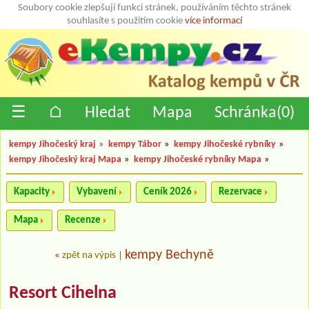
Soubory cookie zlepšují funkci stránek, používáním těchto stránek
souhlasíte s použitím cookie
více informací
☰
⌂
Hledat
Mapa
Schránka(
0
)
kempy Jihočeský kraj
»
kempy Tábor
»
kempy Jihočeské rybníky
»
kempy Jihočeský kraj Mapa
»
kempy Jihočeské rybníky Mapa
»
Kapacity
Vybavení
Ceník 2026
Rezervace
Mapa
Recenze
kempy Bechyně
«
zpět na výpis
|
Resort Cihelna