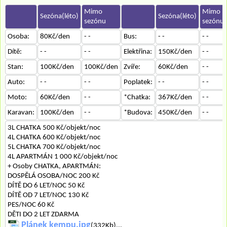
Mimo
Mimo
Sezóna(léto)
Sezóna(léto)
sezónu
sezónu
Osoba:
80Kč/den
- -
Bus:
- -
- -
Dítě:
- -
- -
Elektřina:
150Kč/den
- -
Stan:
100Kč/den
100Kč/den
Zvíře:
60Kč/den
- -
Auto:
- -
- -
Poplatek:
- -
- -
Moto:
60Kč/den
- -
*Chatka:
367Kč/den
- -
Karavan:
100Kč/den
- -
*Budova:
450Kč/den
- -
3L CHATKA 500 Kč/objekt/noc
4L CHATKA 600 Kč/objekt/noc
5L CHATKA 700 Kč/objekt/noc
4L APARTMÁN 1 000 Kč/objekt/noc
+ Osoby CHATKA, APARTMÁN:
DOSPĚLÁ OSOBA/NOC 200 Kč
DÍTĚ DO 6 LET/NOC 50 Kč
DÍTĚ OD 7 LET/NOC 130 Kč
PES/NOC 60 Kč
DĚTI DO 2 LET ZDARMA
Plánek kempu.jpg
(332Kb)...