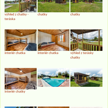
výhled z chatky -
chatky
chatky
teráska
interiér chatka
interiér chatka
výhled z terásky
chatky
interiér chatky