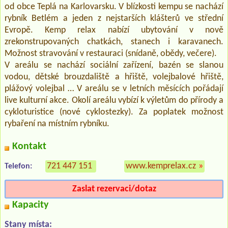
od obce Teplá na Karlovarsku. V blízkosti kempu se nachází
rybník Betlém a jeden z nejstarších klášterů ve střední
Evropě. Kemp relax nabízí ubytování v nově
zrekonstrupovaných chatkách, stanech i karavanech.
Možnost stravování v restauraci (snídaně, obědy, večere).
V areálu se nachází sociální zařízení, bazén se slanou
vodou, dětské brouzdaliště a hřiště, volejbalové hřiště,
plážový volejbal … V areálu se v letních měsících pořádají
live kulturní akce. Okolí areálu vybízí k výletům do přírody a
cykloturistice (nové cyklostezky). Za poplatek možnost
rybaření na místním rybníku.
Kontakt
721 447 151
www.kemprelax.cz
»
Telefon:
Zaslat rezervaci/dotaz
Kapacity
Stany místa: