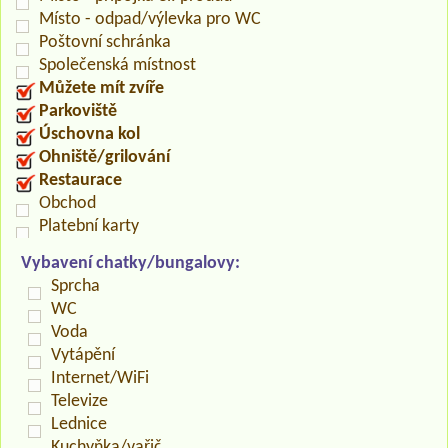
Místo - odpad/výlevka pro WC
Poštovní schránka
Společenská místnost
Můžete mít zvíře
Parkoviště
Úschovna kol
Ohniště/grilování
Restaurace
Obchod
Platební karty
Vybavení chatky/bungalovy:
Sprcha
WC
Voda
Vytápění
Internet/WiFi
Televize
Lednice
Kuchyňka/vařič