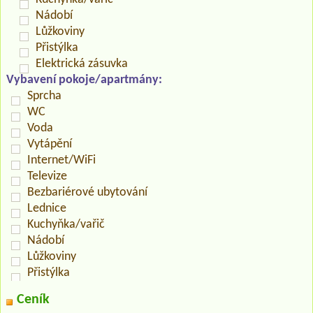
Nádobí
Lůžkoviny
Přistýlka
Elektrická zásuvka
Vybavení pokoje/apartmány:
Sprcha
WC
Voda
Vytápění
Internet/WiFi
Televize
Bezbariérové ubytování
Lednice
Kuchyňka/vařič
Nádobí
Lůžkoviny
Přistýlka
Ceník