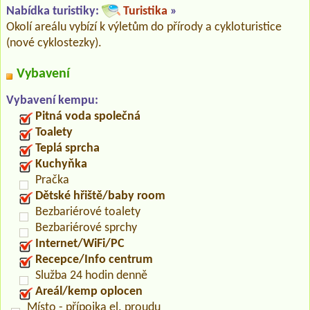
Nabídka turistiky:
Turistika
»
Okolí areálu vybízí k výletům do přírody a cykloturistice
(nové cyklostezky).
Vybavení
Vybavení kempu:
Pitná voda společná
Toalety
Teplá sprcha
Kuchyňka
Pračka
Dětské hřiště/baby room
Bezbariérové toalety
Bezbariérové sprchy
Internet/WiFi/PC
Recepce/Info centrum
Služba 24 hodin denně
Areál/kemp oplocen
Místo - přípojka el. proudu