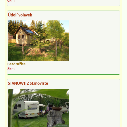
0Km
Údolí volavek
Bezdružice
8Km
STANOWITZ Stanoviště