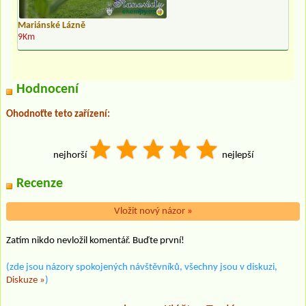
Mariánské Lázně
9Km
Hodnocení
Ohodnoťte teto zařízení:
nejhorší
nejlepší
Recenze
Vložit nový názor
»
Zatím nikdo nevložil komentář. Buďte první!
(zde jsou názory spokojených návštěvníků, všechny jsou v diskuzi,
Diskuze »
)