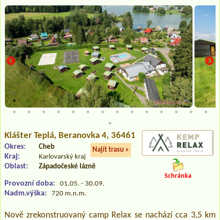
Klášter Teplá
, Beranovka 4, 36461
Okres:
Cheb
Najít trasu »
Kraj:
Karlovarský kraj
Oblast:
Západočeské lázně
Schránka
Provozní doba:
01.05. - 30.09.
Nadm.výška:
720 m.n.m.
Nově zrekonstruovaný camp Relax se nachází cca 3,5 km