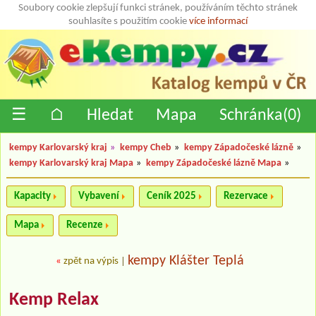
Soubory cookie zlepšují funkci stránek, používáním těchto stránek
souhlasíte s použitím cookie
více informací
☰
⌂
Hledat
Mapa
Schránka(
0
)
kempy Karlovarský kraj
»
kempy Cheb
»
kempy Západočeské lázně
»
kempy Karlovarský kraj Mapa
»
kempy Západočeské lázně Mapa
»
Kapacity
Vybavení
Ceník 2025
Rezervace
Mapa
Recenze
kempy Klášter Teplá
«
zpět na výpis
|
Kemp Relax