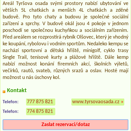
Areál Tyršova osada svými prostory nabízí ubytování ve
větších 5L chatkách a menších 4L chatkách a zděné
budově. Pro tyto chaty a budovu je společné sociální
zařízení a sprchy. V budově okál jsou 4 pokoje v jednom
poschodí se společnou kuchyňkou a sociálním zařízením.
Před areálem se rozprostírá rybník Olšovec, který je vhodný
ke koupání, rybolovu i vodním sportům. Nedaleko kempu se
nachází sportovní a dětská hřiště, minigolf, cyklo trasy
Single Trail, tenisové kurty a plážové hřiště. Dále kemp
nabízí možnost konání firemních akcí, školních výletů,
večírků, rautů, svateb, různých srazů a oslav. Hosté mají
možnost u nás úschovy kol.
Kontakt
777 875 821
www.tyrsovaosada.cz
»
Telefon:
774 875 821
Telefon:
Zaslat rezervaci/dotaz