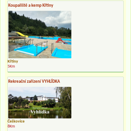
Koupaliště a kemp Křtiny
Křtiny
5Km
Rekreační zařízení VYHLÍDKA
Češkovice
8Km