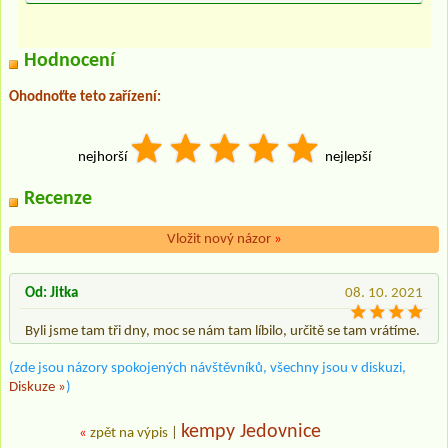
Hodnocení
Ohodnoťte teto zařízení:
nejhorší
nejlepší
Recenze
Vložit nový názor
»
Od: Jitka
08. 10. 2021
Byli jsme tam tři dny, moc se nám tam líbilo, určitě se tam vrátíme.
(zde jsou názory spokojených návštěvníků, všechny jsou v diskuzi,
Diskuze »
)
kempy Jedovnice
«
zpět na výpis
|