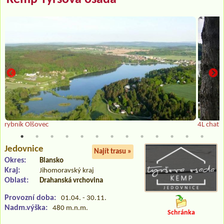
rybník Olšovec
4L chatk
Jedovnice
Najít trasu »
Okres:
Blansko
Kraj:
Jihomoravský kraj
Oblast:
Drahanská vrchovina
Provozní doba:
01.04. - 30.11.
Nadm.výška:
480 m.n.m.
Schránka