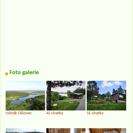
Foto galerie
rybník Olšovec
4L chatky
5L chatky