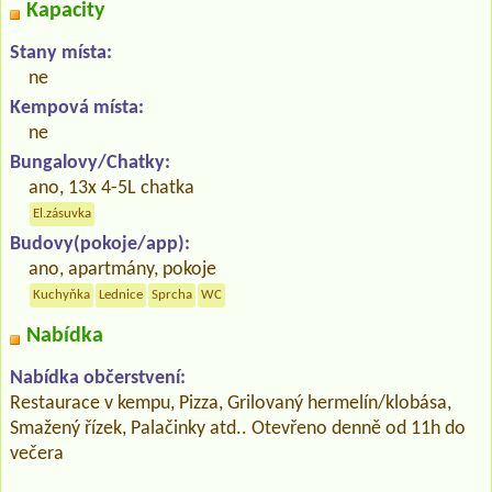
Kapacity
Stany místa:
ne
Kempová místa:
ne
Bungalovy/Chatky:
ano, 13x 4-5L chatka
El.zásuvka
Budovy(pokoje/app):
ano, apartmány, pokoje
Kuchyňka
Lednice
Sprcha
WC
Nabídka
Nabídka občerstvení:
Restaurace v kempu, Pizza, Grilovaný hermelín/klobása,
Smažený řízek, Palačinky atd.. Otevřeno denně od 11h do
večera