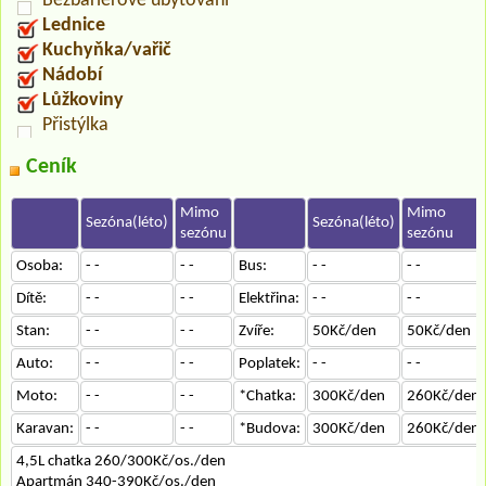
Bezbariérové ubytování
Lednice
Kuchyňka/vařič
Nádobí
Lůžkoviny
Přistýlka
Ceník
Mimo
Mimo
Sezóna(léto)
Sezóna(léto)
sezónu
sezónu
Osoba:
- -
- -
Bus:
- -
- -
Dítě:
- -
- -
Elektřina:
- -
- -
Stan:
- -
- -
Zvíře:
50Kč/den
50Kč/den
Auto:
- -
- -
Poplatek:
- -
- -
Moto:
- -
- -
*Chatka:
300Kč/den
260Kč/den
Karavan:
- -
- -
*Budova:
300Kč/den
260Kč/den
4,5L chatka 260/300Kč/os./den
Apartmán 340-390Kč/os./den