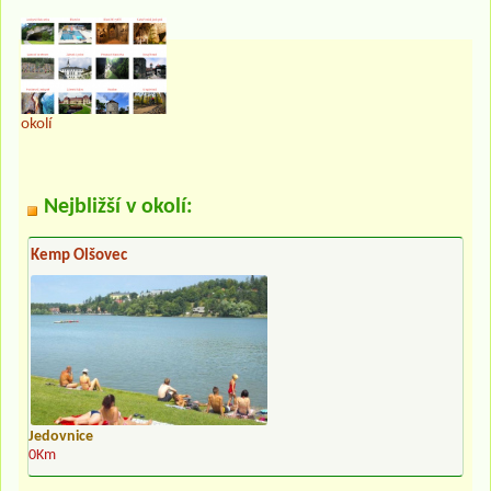
okolí
Nejbližší v okolí:
Kemp Olšovec
Jedovnice
0Km