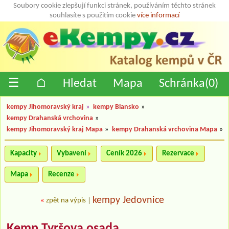
Soubory cookie zlepšují funkci stránek, používáním těchto stránek
souhlasíte s použitím cookie
více informací
☰
⌂
Hledat
Mapa
Schránka(
0
)
kempy Jihomoravský kraj
»
kempy Blansko
»
kempy Drahanská vrchovina
»
kempy Jihomoravský kraj Mapa
»
kempy Drahanská vrchovina Mapa
»
Kapacity
Vybavení
Ceník 2026
Rezervace
Mapa
Recenze
kempy Jedovnice
«
zpět na výpis
|
Kemp Tyršova osada