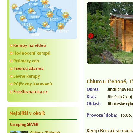
Kempy na videu
Hodnocení kempů
Průmery cen
Inzerce zdarma
Levné kempy
Chlum u Třeboně
, 
Půjčovny karavanů
Okres:
Jindřichův Hr
FreeSeznamka.cz
Kraj:
Jihočeský kraj
Oblast:
Jihočeské ryb
Nejbližší v okolí:
Provozní doba:
15.06. 
Camping SEVER
Kemp Březák se nacház
Chlum u Třeboně