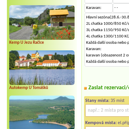
Karavan:
- -
Hlavní sezóna(28.6.-30.8
2L chatka 1000/850 Kč/
3L chatka 1150/950 Kč/
4L chatka 1300/1100 Kč
Každá další osoba nebo 
Kemp U Jezu Račice
Karavan:
karavan (obsazenost 2 
Každá další osoba nebo 
Zaslat rezervaci
Autokemp U Tomášků
Stany místa:
35 míst
Kempová místa:
el.pří