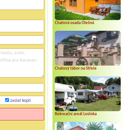
Chatová osada Olešná
Chatový tábor na Střele
zaslat kopii
Rekreační areál Losinka