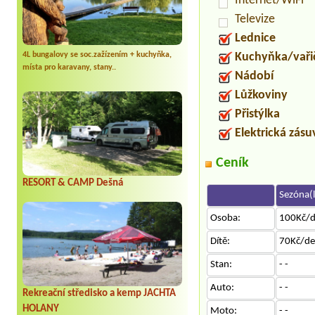
Internet/WiFi
Televize
Lednice
Kuchyňka/vaři
4L bungalovy se soc.zažízením + kuchyňka,
místa pro karavany, stany..
Nádobí
Lůžkoviny
Přistýlka
Elektrická zás
Ceník
RESORT & CAMP Dešná
Sezóna(l
Osoba:
100Kč/
Dítě:
70Kč/d
Stan:
- -
Auto:
- -
Rekreační středisko a kemp JACHTA
HOLANY
Moto:
- -