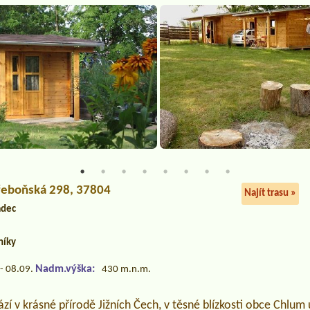
Třeboňská 298, 37804
Najít trasu »
adec
níky
Nadm.výška:
- 08.09.
430 m.n.m.
í v krásné přírodě Jižních Čech, v těsné blízkosti obce Chlum