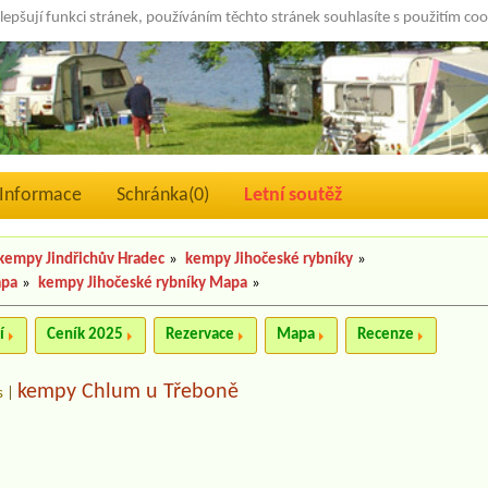
lepšují funkci stránek, používáním těchto stránek souhlasíte s použitím co
Informace
Schránka(
0
)
Letní soutěž
kempy Jindřichův Hradec
»
kempy Jihočeské rybníky
»
apa
»
kempy Jihočeské rybníky Mapa
»
í
Ceník 2025
Rezervace
Mapa
Recenze
kempy Chlum u Třeboně
s
|