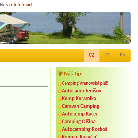
okie
více informací
CZ
DE
EN
🌞 Náš Tip:
Camping Vranovská pláž
Autocamp Jenišov
Kemp Keramika
Caravan Camping
Autokemp Kačer
Camping Olšina
Autocamping Rozkoš
Kemp u Kukačků