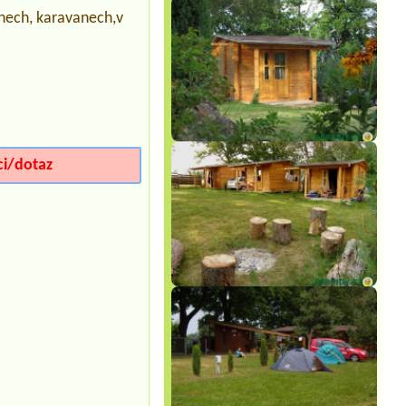
zařízení Sklář Výsluní
anech, karavanech,v
1 místo,el.přípojka 2 dospělí,1 dítě,2
malý psy1chatka 2 osoby
Termín od 2026-07-29 |
Autocamp
Erika
1 camper + 2 adults + 1 child
Termín od 2026-07-27 |
Koupaliště a
kemp Křtiny
Chatka pro 1dospělí a 3 děti
ci/dotaz
Termín od 2026-08-03 |
Kemp
Western
Srub