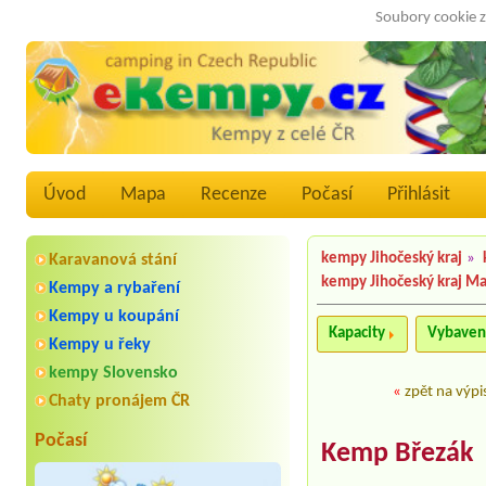
Soubory cookie z
Úvod
Mapa
Recenze
Počasí
Přihlásit
kempy Jihočeský kraj
»
Karavanová stání
kempy Jihočeský kraj M
Kempy a rybaření
Kempy u koupání
Kapacity
Vybaven
Kempy u řeky
kempy Slovensko
«
zpět na výpi
Chaty pronájem ČR
Počasí
Kemp Březák