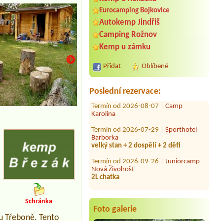
Eurocamping Bojkovice
Autokemp Jindřiš
Termín od 2026-08-06 |
Autocamp
Camping Rožnov
Zadní Třebaň - Ostrov
Chatka pro 2 odoby
Kemp u zámku
Termín od 2026-08-28 |
Autokempink
Přidat
Oblíbené
Osika
4L chata a 4 osoby
Poslední rezervace:
Termín od 2026-08-07 |
Camp
Karolina
Termín od 2026-07-29 |
Sporthotel
Barborka
velký stan + 2 dospělí + 2 děti
Termín od 2026-09-26 |
Juniorcamp
Nová Živohošť
2L chatka
Termín od 2026-07-21 |
Autokemp
Bílina Kyselka
Auto +karavan 3 osoby,pes malý 1
Schránka
místo +el.připojka
Foto galerie
 u Třeboně. Tento
Termín od 2026-08-06 |
Rekreační