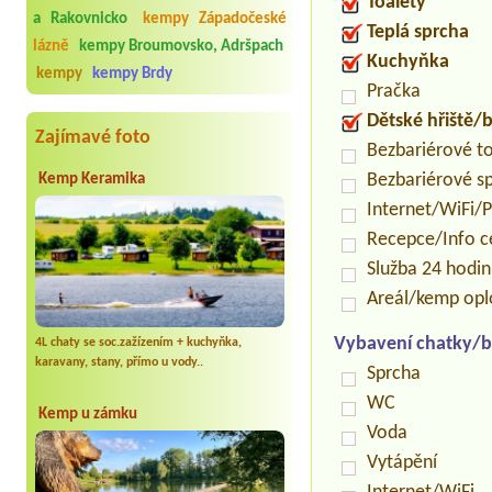
Toalety
a Rakovnicko
kempy Západočeské
Teplá sprcha
lázně
kempy Broumovsko, Adršpach
Kuchyňka
kempy
kempy Brdy
Pračka
Dětské hřiště
Zajímavé foto
Bezbariérové t
Bezbariérové s
Kemp Keramika
Internet/WiFi/
Recepce/Info 
Služba 24 hodi
Areál/kemp op
Vybavení chatky/b
4L chaty se soc.zažízením + kuchyňka,
karavany, stany, přímo u vody..
Sprcha
WC
Kemp u zámku
Voda
Vytápění