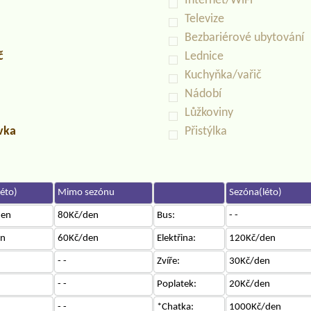
Internet/WiFi
Televize
Bezbariérové ubytování
č
Lednice
Kuchyňka/vařič
Nádobí
Lůžkoviny
uvka
Přistýlka
éto)
Mimo sezónu
Sezóna(léto)
den
80Kč/den
Bus:
- -
en
60Kč/den
Elektřina:
120Kč/den
- -
Zvíře:
30Kč/den
- -
Poplatek:
20Kč/den
- -
*Chatka:
1000Kč/den