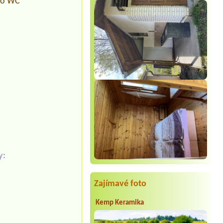
pro WC
y:
Zajímavé foto
Kemp Keramika