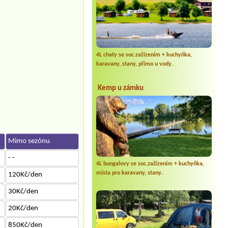
4L chaty se soc.zažízením + kuchyňka,
karavany, stany, přímo u vody..
Kemp u zámku
Mimo sezónu
- -
4L bungalovy se soc.zažízením + kuchyňka,
místa pro karavany, stany..
120Kč/den
30Kč/den
20Kč/den
850Kč/den