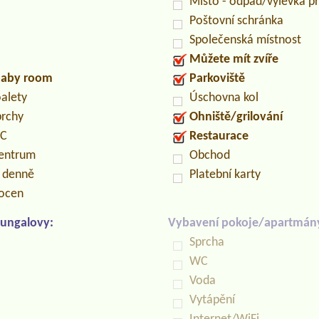
Místo - odpad/výlevka 
Poštovní schránka
Společenská místnost
Můžete mít zvíře
/baby room
Parkoviště
oalety
Úschovna kol
prchy
Ohniště/grilování
PC
Restaurace
centrum
Obchod
n denně
Platební karty
locen
ungalovy:
Vybavení pokoje/apartmán
Sprcha
WC
Voda
Vytápění