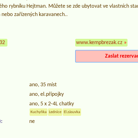
tého rybníku Hejtman. Můžete se zde ubytovat ve vlastních st
 nebo zařízených karavanech..
232
www.kempbrezak.cz
»
Zaslat rezerva
ano, 35 míst
ano, el.přípojky
ano, 5 x 2-4L chatky
Kuchyňka
Lednice
El.zásuvka
:
ne