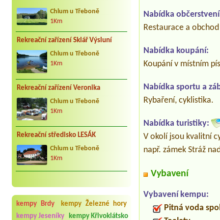
Chlum u Třeboně
Nabídka občerstvení
1Km
Restaurace a obchod 
Rekreační zařízení Sklář Výsluní
Nabídka koupání:
Chlum u Třeboně
Koupání v místním pí
1Km
Nabídka sportu a zá
Rekreační zařízení Veronika
Rybaření, cyklistika.
Chlum u Třeboně
1Km
Nabídka turistiky:
Rekreační středisko LESÁK
V okolí jsou kvalitní 
např. zámek Stráž nad
Chlum u Třeboně
1Km
Vybavení
Vybavení kempu:
kempy Brdy
kempy Železné hory
Pitná voda spo
kempy Jeseníky
kempy Křivoklátsko