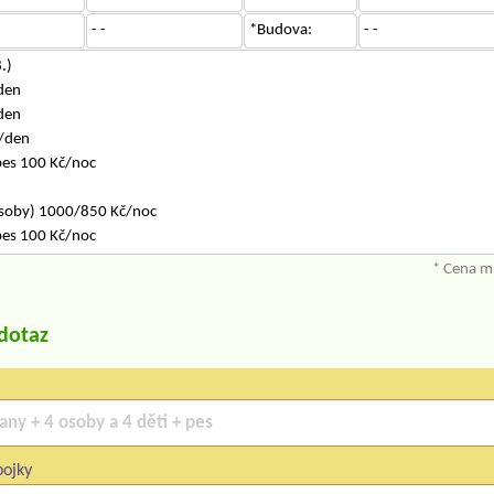
- -
*Budova:
- -
.)
den
den
/den
pes 100 Kč/noc
osoby) 1000/850 Kč/noc
pes 100 Kč/noc
* Cena mů
/dotaz
pojky