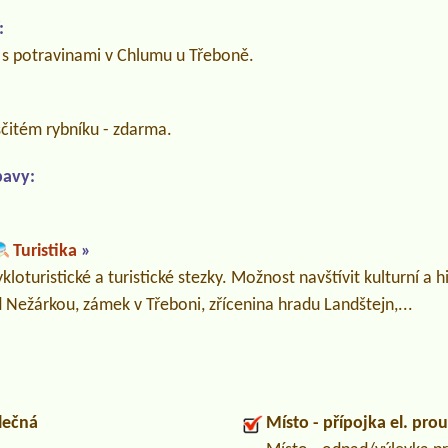
:
s potravinami v Chlumu u Třeboně.
sčitém rybníku - zdarma.
bavy:
Turistika
»
cykloturistické a turistické stezky. Možnost navštívit kulturní a 
 Nežárkou, zámek v Třeboni, zřícenina hradu Landštejn,...
lečná
Místo - přípojka el. pro