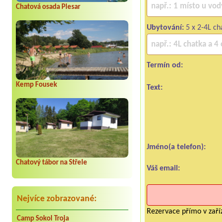
Chatová osada Plesar
Ubytování:
5 x 2-4L ch
Termín od:
Kemp Fousek
Text:
Jméno(a telefon):
Chatový tábor na Střele
Váš email:
Nejvíce zobrazované:
Rezervace přímo v zaříz
Camp Sokol Troja