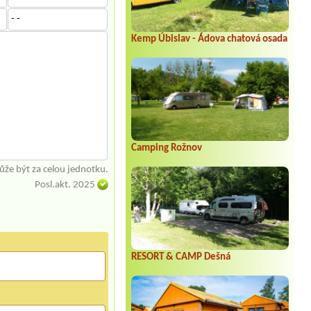
- -
Kemp Úbislav - Ádova chatová osada
Camping Rožnov
že být za celou jednotku.
Posl.akt. 2025
RESORT & CAMP Dešná