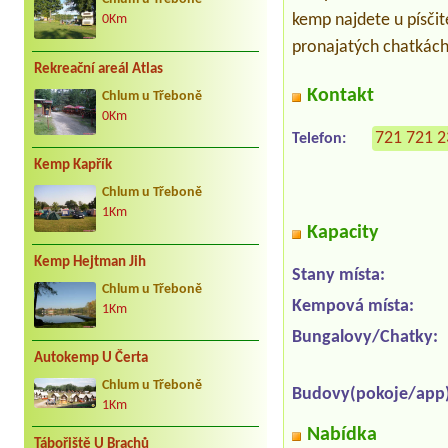
kemp najdete u písči
0Km
pronajatých chatkách
Rekreační areál Atlas
Kontakt
Chlum u Třeboně
0Km
721 721 
Telefon:
Kemp Kapřík
Chlum u Třeboně
1Km
Kapacity
Kemp Hejtman Jih
Stany místa:
Chlum u Třeboně
Kempová místa:
1Km
Bungalovy/Chatky:
Autokemp U Čerta
Chlum u Třeboně
Budovy(pokoje/app)
1Km
Nabídka
Tábořiště U Brachů