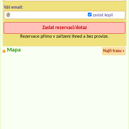
Váš email:
zaslat kopii
Rezervace přímo v zařízení ihned a bez provize.
Mapa
Najít trasu »