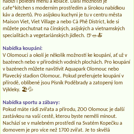
nabízí i polední menu a koláče. Další možností je
cafe^kitchen s moderním prostředím a širokou nabídkou
káv a dezertů. Pro asijskou kuchyni je tu v centru města
Maison Viet, Viet Village a nebo Cà Phê District, kde si
můžete pochutnat na čínských, asijských a vietnamských
specialitách a vegetariánských jídlech. 🍺🥗🍝
Nabídka koupání:
V Olomouci a okolí je několik možností ke koupání, ať už v
bazénech nebo v přírodních vodních plochách. Pro koupání
v bazénech můžete navštívit Aquapark Olomouc nebo
Plavecký stadion Olomouc. Pokud preferujete koupání v
přírodě, oblíbené jsou Písník Poděbrady a zatopený lom
Výkleky. 🏖️💦
Nabídka sportu a zábavy:
Pokud máte rádi zvířata a přírodu, ZOO Olomouc je další
zastávkou na vaší cestě, kterou byste neměli minout.
Nachází se v malebném prostředí na Svatém Kopečku a
domovem je pro více než 1700 zvířat. Je to skvělá