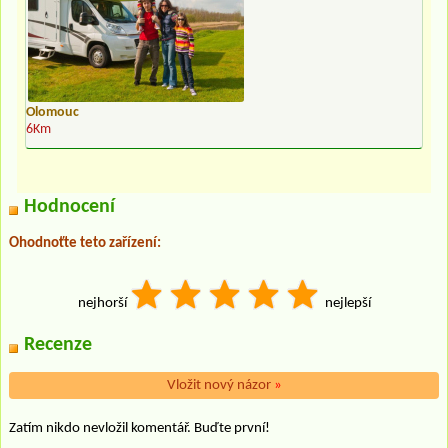
Olomouc
6Km
Hodnocení
Ohodnoťte teto zařízení:
nejhorší
nejlepší
Recenze
Vložit nový názor
»
Zatím nikdo nevložil komentář. Buďte první!