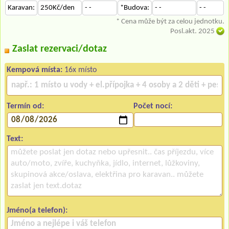
Karavan:
250Kč/den
- -
*Budova:
- -
- -
* Cena může být za celou jednotku.
Posl.akt. 2025
Zaslat rezervaci/dotaz
Kempová místa:
16x místo
Termín od:
Počet nocí:
Text:
Jméno(a telefon):