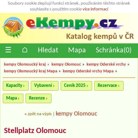
Soubory cookie zlepšují funkci stránek, používáním těchto stránek
souhlasíte s použitím cookie
více informací
☰
⌂
Hledat
Mapa
Schránka(
0
)
kempy Olomoucký kraj
»
kempy Olomouc
»
kempy Oderské vrchy
»
kempy Olomoucký kraj Mapa
»
kempy Oderské vrchy Mapa
»
Kapacity
Vybavení
Ceník 2025
Rezervace
Mapa
Recenze
kempy Olomouc
«
zpět na výpis
|
Stellplatz Olomouc