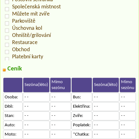
Společenská místnost
Můžete mít zvíře
Parkoviště
Úschovna kol
Ohniště/grilování
Restaurace
Obchod
Platební karty
Ceník
Mimo
Mimo
Sezóna(léto)
Sezóna(léto)
sezónu
sezónu
Osoba:
- -
- -
Bus:
- -
- -
Dítě:
- -
- -
Elektřina:
- -
- -
Stan:
- -
- -
Zvíře:
- -
- -
Auto:
- -
- -
Poplatek:
- -
- -
Moto:
- -
- -
*Chatka:
- -
- -