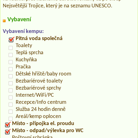
Nejsvětější Trojice, který je na seznamu UNESCO.
Vybavení
Vybavení kempu:
Pitná voda společná
Toalety
Teplá sprcha
Kuchyňka
Pračka
Dětské hřiště/baby room
Bezbariérové toalety
Bezbariérové sprchy
Internet/WiFi/PC
Recepce/Info centrum
Služba 24 hodin denně
Areál/kemp oplocen
Místo - přípojka el. proudu
Místo - odpad/výlevka pro WC
Poštovní schránka