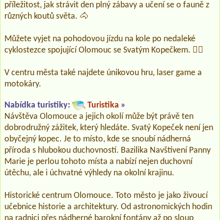
příležitost, jak strávit den plný zábavy a učení se o fauně z
různých koutů světa. 🐴
Můžete vyjet na pohodovou jízdu na kole po nedaleké
cyklostezce spojující Olomouc se Svatým Kopečkem. 🚴‍♀️
V centru města také najdete únikovou hru, laser game a
motokáry.
Nabídka turistiky:
Turistika
»
Návštěva Olomouce a jejich okolí může být právě ten
dobrodružný zážitek, který hledáte. Svatý Kopeček není jen
obyčejný kopec. Je to místo, kde se snoubí nádherná
příroda s hlubokou duchovností. Bazilika Navštívení Panny
Marie je perlou tohoto místa a nabízí nejen duchovní
útěchu, ale i úchvatné výhledy na okolní krajinu.
Historické centrum Olomouce. Toto město je jako živoucí
učebnice historie a architektury. Od astronomických hodin
na radnici přes nádherné barokní fontány až po sloup