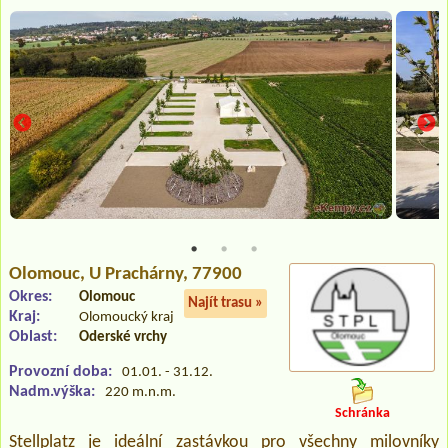
Olomouc
, U Prachárny, 77900
Okres:
Olomouc
Najít trasu »
Kraj:
Olomoucký kraj
Oblast:
Oderské vrchy
Provozní doba:
01.01. - 31.12.
Nadm.výška:
220 m.n.m.
Schránka
Stellplatz je ideální zastávkou pro všechny milovníky