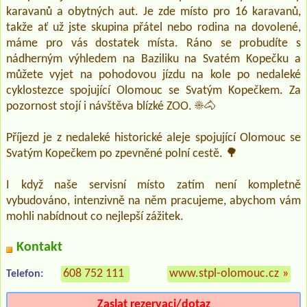
karavanů a obytných aut. Je zde místo pro 16 karavanů,
takže ať už jste skupina přátel nebo rodina na dovolené,
máme pro vás dostatek místa. Ráno se probudíte s
nádherným výhledem na Baziliku na Svatém Kopečku a
můžete vyjet na pohodovou jízdu na kole po nedaleké
cyklostezce spojující Olomouc se Svatým Kopečkem. Za
pozornost stojí i návštěva blízké ZOO. ☀️🐴
Příjezd je z nedaleké historické aleje spojující Olomouc se
Svatým Kopečkem po zpevněné polní cestě. 🌳
I když naše servisní místo zatím není kompletně
vybudováno, intenzivně na něm pracujeme, abychom vám
mohli nabídnout co nejlepší zážitek.
Kontakt
608 752 111
www.stpl-olomouc.cz
»
Telefon:
Zaslat rezervaci/dotaz