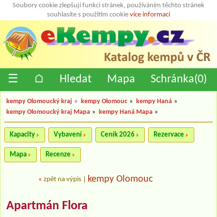
Soubory cookie zlepšují funkci stránek, používáním těchto stránek
souhlasíte s použitím cookie
více informací
☰
⌂
Hledat
Mapa
Schránka(
0
)
kempy Olomoucký kraj
»
kempy Olomouc
»
kempy Haná
»
kempy Olomoucký kraj Mapa
»
kempy Haná Mapa
»
Kapacity
Vybavení
Ceník 2026
Rezervace
Mapa
Recenze
kempy Olomouc
«
zpět na výpis
|
Apartmán Flora