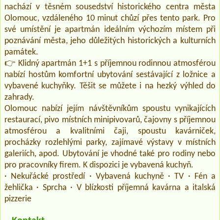
nachází v těsném sousedství historického centra města
Olomouc, vzdáleného 10 minut chůzí přes tento park. Pro
své umístění je apartmán ideálním výchozím místem při
poznávání města, jeho důležitých historických a kulturních
památek.
👉 Klidný apartmán 1+1 s příjemnou rodinnou atmosférou
nabízí hostům komfortní ubytování sestávající z ložnice a
vybavené kuchyňky. Těšit se můžete i na hezký výhled do
zahrady.
Olomouc nabízí jejím návštěvníkům spoustu vynikajících
restaurací, pivo místních minipivovarů, čajovny s příjemnou
atmosférou a kvalitními čaji, spoustu kavárniček,
procházky rozlehlými parky, zajímavé výstavy v místních
galeriích, apod. Ubytování je vhodné také pro rodiny nebo
pro pracovníky firem. K dispozici je vybavená kuchyň.
· Nekuřácké prostředí · Vybavená kuchyně · TV · Fén a
žehlička · Sprcha · V blízkosti příjemná kavárna a italská
pizzerie