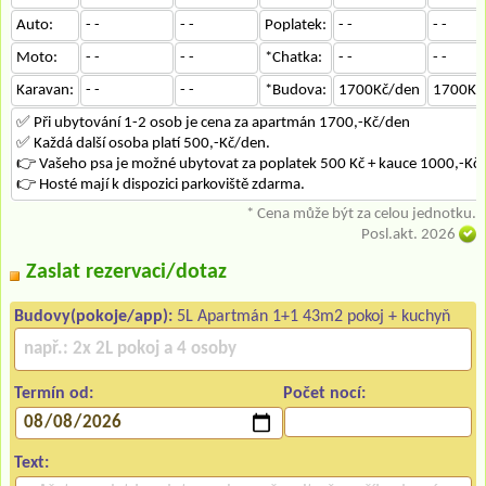
Auto:
- -
- -
Poplatek:
- -
- -
Moto:
- -
- -
*Chatka:
- -
- -
Karavan:
- -
- -
*Budova:
1700Kč/den
1700Kč
✅ Při ubytování 1-2 osob je cena za apartmán 1700,-Kč/den
✅ Každá další osoba platí 500,-Kč/den.
👉 Vašeho psa je možné ubytovat za poplatek 500 Kč + kauce 1000,-Kč.
👉 Hosté mají k dispozici parkoviště zdarma.
* Cena může být za celou jednotku.
Posl.akt. 2026
Zaslat rezervaci/dotaz
Budovy(pokoje/app):
5L Apartmán 1+1 43m2 pokoj + kuchyň
Termín od:
Počet nocí:
Text: