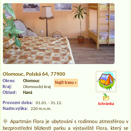
Olomouc
, Polská 64, 77900
Okres:
Olomouc
Najít trasu »
Kraj:
Olomoucký kraj
Oblast:
Haná
Provozní doba:
01.01. - 31.12.
Schránka
Nadm.výška:
220 m.n.m.
🌞 Apartmán Flora je ubytování s rodinnou atmosférou v
bezprostřední blízkosti parku a výstaviště Flora, který se