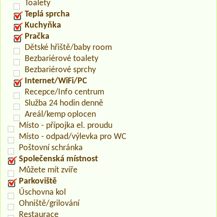
Toalety
Teplá sprcha
Kuchyňka
Pračka
Dětské hřiště/baby room
Bezbariérové toalety
Bezbariérové sprchy
Internet/WiFi/PC
Recepce/Info centrum
Služba 24 hodin denně
Areál/kemp oplocen
Místo - přípojka el. proudu
Místo - odpad/výlevka pro WC
Poštovní schránka
Společenská místnost
Můžete mít zvíře
Parkoviště
Úschovna kol
Ohniště/grilování
Restaurace