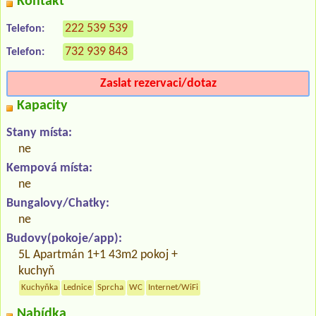
Kontakt
222 539 539
Telefon:
732 939 843
Telefon:
Zaslat rezervaci/dotaz
Kapacity
Stany místa:
ne
Kempová místa:
ne
Bungalovy/Chatky:
ne
Budovy(pokoje/app):
5L Apartmán 1+1 43m2 pokoj +
kuchyň
Kuchyňka
Lednice
Sprcha
WC
Internet/WiFi
Nabídka