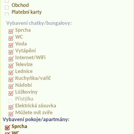
Obchod
Platební karty
Vybavení chatky/bungalovy:
Sprcha
WC
Voda
Vytápění
Internet/WiFi
Televize
Lednice
Kuchyňka/vařič
Nádobí
Lůžkoviny
Přistýlka
Elektrická zásuvka
Můžete mít zvíře
Vybavení pokoje/apartmány:
Sprcha
WC