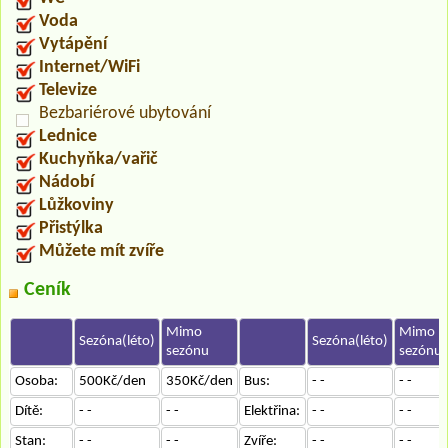
Voda
Vytápění
Internet/WiFi
Televize
Bezbariérové ubytování
Lednice
Kuchyňka/vařič
Nádobí
Lůžkoviny
Přistýlka
Můžete mít zvíře
Ceník
Mimo
Mimo
Sezóna(léto)
Sezóna(léto)
sezónu
sezónu
Osoba:
500Kč/den
350Kč/den
Bus:
- -
- -
Dítě:
- -
- -
Elektřina:
- -
- -
Stan:
- -
- -
Zvíře:
- -
- -