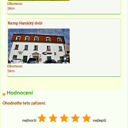
Olomouc
3Km
Kemp Hanácký dvůr
Olomouc
5Km
Hodnocení
Ohodnoťte teto zařízení:
nejhorší
nejlepší