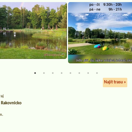
Najít trasu »
raj
a Rakovnicko
m.