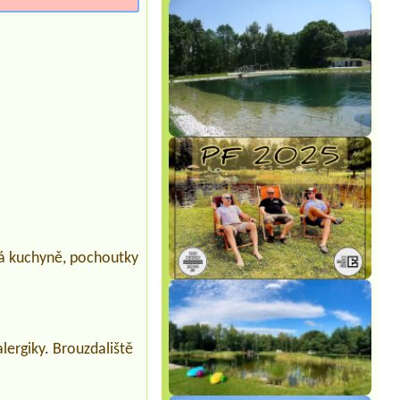
plá kuchyně, pochoutky
alergiky. Brouzdaliště