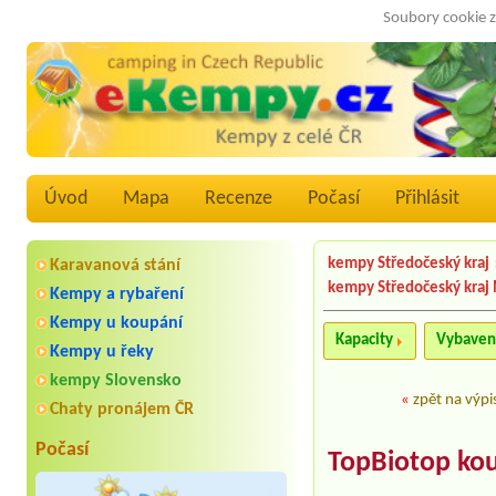
Soubory cookie z
Úvod
Mapa
Recenze
Počasí
Přihlásit
kempy Středočeský kraj
Karavanová stání
kempy Středočeský kraj
Kempy a rybaření
Kempy u koupání
Kapacity
Vybaven
Kempy u řeky
kempy Slovensko
«
zpět na výpi
Chaty pronájem ČR
Počasí
TopBiotop kou