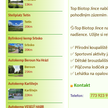
13Km
Top Biotop Jince nabí
pohodlným zázemím a 
Stellplatz Tetín
Tetín
20Km
💦Top Biotop Jince na
nadšence. Užijte si r
Bylinkový kemp Srbsko
Srbsko
✅ Přírodní koupaliště
20Km
✅ Sportovní aktivity j
✅ Dětské brouzdaliště
Autokemp Beroun Na Hrázi
✅ Půjčovna lodiček p
Beroun
21Km
✅ Lehátka na opalová
Autokemp Karlštejn
Kontakt
Karlštejn
773 923 
22Km
Telefon:
Autokemp VESELÝ HABR