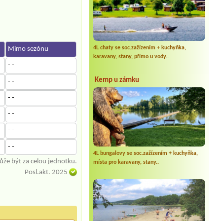
4L chaty se soc.zažízením + kuchyňka,
Mimo sezónu
karavany, stany, přímo u vody..
- -
Kemp u zámku
- -
- -
- -
- -
- -
4L bungalovy se soc.zažízením + kuchyňka,
že být za celou jednotku.
místa pro karavany, stany..
Posl.akt. 2025