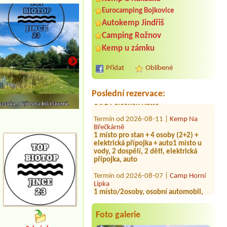
Eurocamping Bojkovice
Autokemp Jindřiš
Termín od 2026-08-05 |
ATC Šlechtův
palouk
Camping Rožnov
1x 3L
Kemp u zámku
Termín od 2026-07-30 |
Kemp Křineč
1 stan pro 2 osoby
Přidat
Oblíbené
Termín od 2026-08-06 |
Kemp Rychta
1 x 2 Personen Hütte
Poslední rezervace:
Termín od 2026-08-11 |
Kemp Na
Břečkárně
1 místo pro stan + 4 osoby (2+2) +
elektrická přípojka + auto1 místo u
vody, 2 dospělí, 2 děti, elektrická
přípojka, auto
Termín od 2026-08-07 |
Camp Horní
Lipka
1 místo/2osoby, osobní automobil,
bez elektrické přípojky
Termín od 2026-08-12 |
Camp Horní
Lipka
Foto galerie
1 místo pro stan a 2osoby a jedno