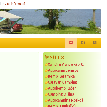
okie
více informací
CZ
DE
EN
🌞 Náš Tip:
Camping Vranovská pláž
Autocamp Jenišov
Kemp Keramika
Caravan Camping
Autokemp Kačer
Camping Olšina
Autocamping Rozkoš
Kemp u Kukačků