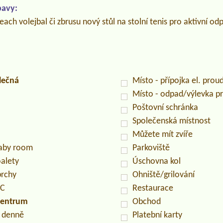
bavy:
beach volejbal či zbrusu nový stůl na stolní tenis pro aktivní od
lečná
Místo - přípojka el. prou
Místo - odpad/výlevka 
Poštovní schránka
Společenská místnost
Můžete mít zvíře
baby room
Parkoviště
oalety
Úschovna kol
prchy
Ohniště/grilování
PC
Restaurace
centrum
Obchod
n denně
Platební karty