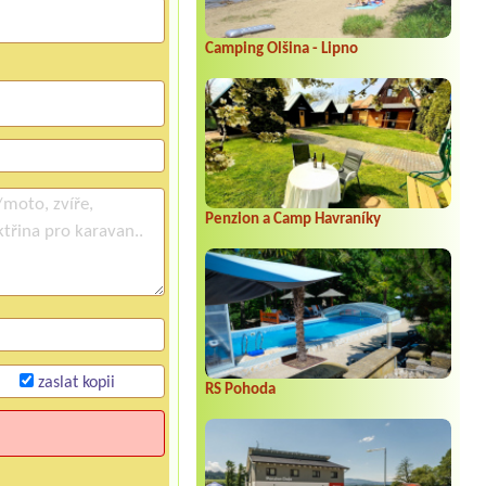
Camping Olšina - Lipno
Penzion a Camp Havraníky
zaslat kopii
RS Pohoda