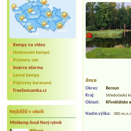
Kempy na videu
Hodnocení kempů
Průmery cen
Inzerce zdarma
Levné kempy
Jince
Půjčovny karavanů
Okres:
Beroun
FreeSeznamka.cz
Kraj:
Středočeský k
Oblast:
Křivoklátsko 
Nejbližší v okolí:
Nadm.výška:
380 m.n.
Minikemp Areál Nový rybník
Příbram