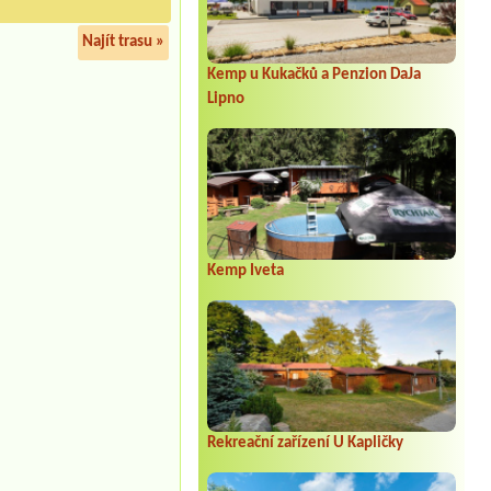
Najít trasu »
Kemp u Kukačků a Penzion DaJa
Lipno
Kemp Iveta
Rekreační zařízení U Kapličky