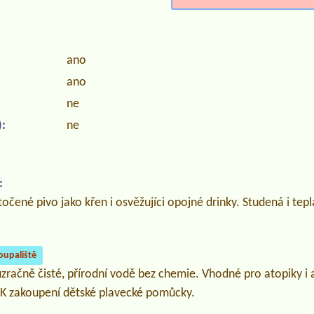
ano
ano
ne
:
ne
:
 točené pivo jako křen i osvěžujíci opojné drinky. Studená i te
oupaliště
růzračně čisté, přírodní vodě bez chemie. Vhodné pro atopiky i 
. K zakoupení dětské plavecké pomůcky.