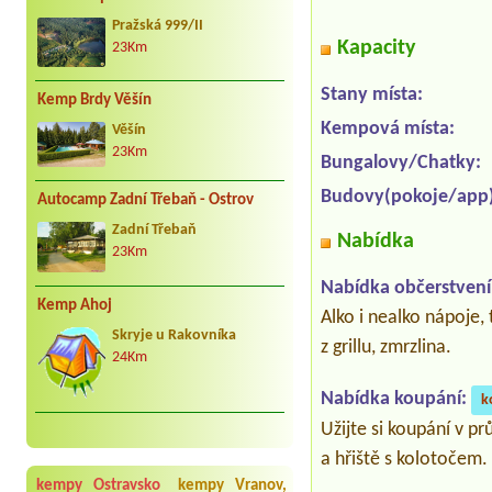
Pražská 999/II
Kapacity
23Km
Stany místa:
Kemp Brdy Věšín
Kempová místa:
Věšín
23Km
Bungalovy/Chatky:
Budovy(pokoje/app)
Autocamp Zadní Třebaň - Ostrov
Zadní Třebaň
Nabídka
23Km
Nabídka občerstvení
Kemp Ahoj
Alko i nealko nápoje,
Skryje u Rakovníka
z grillu, zmrzlina.
24Km
Nabídka koupání:
k
Užijte si koupání v p
a hřiště s kolotočem
kempy Ostravsko
kempy Vranov,