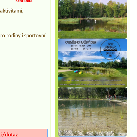
auto
Schránka
aktivitami,
Termín od 2026-08-01 |
Autocamp
Slunečná
1 Zelt 2 Personen und ein Hund 1
auto00
Termín od 2026-07-25 |
Kemp Pod
ro rodiny i sportovní
hrází
1 misto pro stan + 3 osoby
Termín od 2026-08-20 |
Camping
Country
2x4L2x4l
Termín od 2026-07-30 |
Chaty u lesa
Karlovy Dvory
ci/dotaz