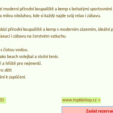
zí moderní přírodní koupaliště a kemp s bohatými sportovními 
milou obsluhou, kde si každý najde svůj relax i zábavu.
bízí přírodní koupaliště a kemp s moderním zázemím, ideální p
elaxaci i zábavu na čerstvém vzduchu.
 s čistou vodou.
ako beach volejbal a stolní tenis.
 a hřiště pro nejmenší.
ro děti
ní k zapůčení.
931
www.topbiotop.cz
»
Zaslat rezerva