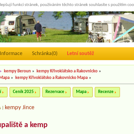
lepšují funkci stránek, používáním těchto stránek souhlasíte s použitím co
Informace
Schránka(
0
)
Letní soutěž
»
kempy Beroun
»
kempy Křivoklátsko a Rakovnicko
»
 Mapa
»
kempy Křivoklátsko a Rakovnicko Mapa
»
í
Ceník 2025
Rezervace
Mapa
Recenze
kempy Jince
s
|
paliště a kemp