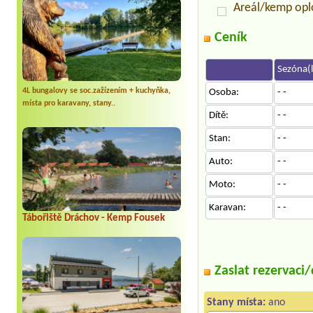
Areál/kemp op
Ceník
Sezóna(l
4L bungalovy se soc.zažízením + kuchyňka,
Osoba:
- -
místa pro karavany, stany..
Dítě:
- -
Stan:
- -
Auto:
- -
Moto:
- -
Karavan:
- -
Tábořiště Dráchov - Kemp Fousek
Zaslat rezervaci
Stany místa:
ano