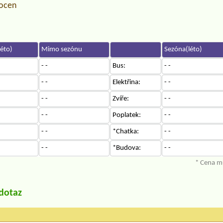
locen
éto)
Mimo sezónu
Sezóna(léto)
- -
Bus:
- -
- -
Elektřina:
- -
- -
Zvíře:
- -
- -
Poplatek:
- -
- -
*Chatka:
- -
- -
*Budova:
- -
* Cena mů
/dotaz