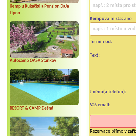
Kemp u Kukačků a Penzion DaJa
Lipno
Kempová místa:
ano
Termín od:
Text:
Autocamp OASA Staňkov
Jméno(a telefon):
Váš email:
RESORT & CAMP Dešná
Rezervace přímo v zaříz