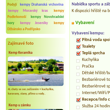
Nabídka sportu a zá
Podyjí
kempy Drahanská vrchovina
K dispozici hřiště na 
kempy Moravský kras
kempy
Podkrkonoší
kempy Novohradské
Vybavení
hory
kempy Jeseníky
kempy
Džbánsko a Podřípsko
Vybavení kempu:
Pitná voda spo
Zajímavé foto
Toalety
Teplá sprcha
Kemp Keramika
Kuchyňka
Pračka
Dětské hřiště/
Bezbariérové t
Bezbariérové s
4L chaty se soc.zažízením + kuchyňka,
Internet/WiFi/
karavany, stany, přímo u vody..
Recepce/Info 
Kemp u zámku
Služba 24 hodi