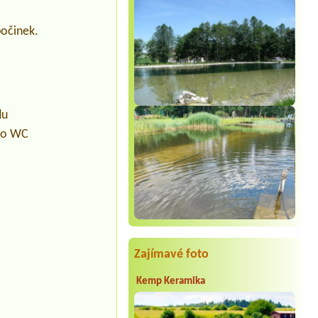
počinek.
du
pro WC
Zajímavé foto
Kemp Keramika