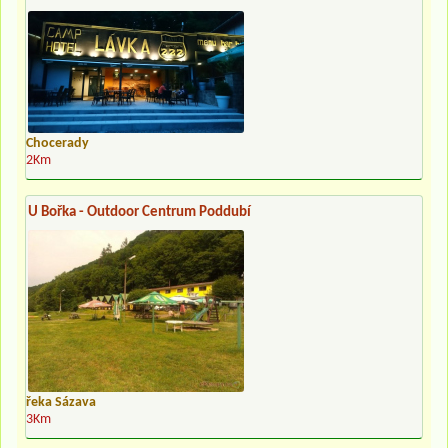
Chocerady
2Km
U Bořka - Outdoor Centrum Poddubí
řeka Sázava
3Km