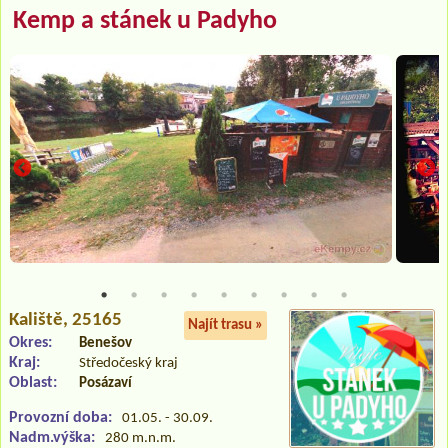
Kemp a stánek u Padyho
Kaliště
, 25165
Najít trasu »
Okres:
Benešov
Kraj:
Středočeský kraj
Oblast:
Posázaví
Provozní doba:
01.05. - 30.09.
Nadm.výška:
280 m.n.m.