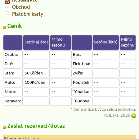
Restaurace
Obchod
Platební karty
Ceník
Mimo
Mimo
Sezóna(léto)
Sezóna(léto)
sezónu
sezónu
Osoba:
- -
- -
Bus:
- -
- -
Dítě:
- -
- -
Elektřina:
- -
- -
Stan:
50Kč/den
- -
Zvíře:
- -
- -
Auto:
100Kč/den
- -
Poplatek:
- -
- -
Moto:
- -
- -
*Chatka:
- -
- -
Karavan:
- -
- -
*Budova:
- -
- -
* Cena může být za celou jednotku.
Posl.akt. 2026
Zaslat rezervaci/dotaz