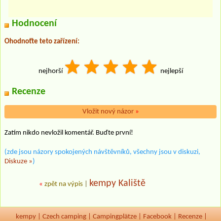
Hodnocení
Ohodnoťte teto zařízení:
nejhorší
nejlepší
Recenze
Vložit nový názor
»
Zatím nikdo nevložil komentář. Buďte první!
(zde jsou názory spokojených návštěvníků, všechny jsou v diskuzi,
Diskuze »
)
kempy Kaliště
«
zpět na výpis
|
kempy
|
Czech camping
|
Campingplätze
|
Facebook
|
Recenze
|