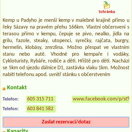
Schránka
Kemp u Padyho je menší kemp v malebné krajině přímo u
řeky Sázavy na pravém přehu 166km. Vlastní občersvení s
terasou přímo v kempu, čepuje se pivo, nealko, jídla na
grilu, fazole, steaky, utopenci, syrečky, rajčata, burgry,
hermelín, klobásy, zmrzlina. Možno přespat ve vlastním
stanu nebo autě. Vhodné pro kempaře i vodáky,
Cykloturisty, Rybáře, rodiče a děti. Hřiště pro děti. Nachází
se 5km od sjezdu dálnice D1, zastávka vlaku 1km. Možnost
nabití telefonu apod. uvnitř stánku s občerstvením
Kontakt
605 315 711
www.facebook.com/p/st%
Telefon:
603 841 582
Telefon:
Zaslat rezervaci/dotaz
Kapacity