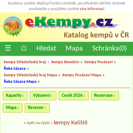
Soubory cookie zlepšují funkci stránek, používáním těchto stránek
souhlasíte s použitím cookie
více informací
☰
⌂
Hledat
Mapa
Schránka(
0
)
kempy Středočeský kraj
»
kempy Benešov
»
kempy Posázaví
»
Řeka Sázava
»
kempy Středočeský kraj Mapa
»
kempy Posázaví Mapa
»
Řeka Sázava Mapa
»
Kapacity
Vybavení
Ceník 2026
Rezervace
Mapa
Recenze
kempy Kaliště
«
zpět na výpis
|