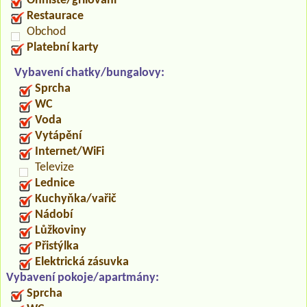
Ohniště/grilování
Restaurace
Obchod
Platební karty
Vybavení chatky/bungalovy:
Sprcha
WC
Voda
Vytápění
Internet/WiFi
Televize
Lednice
Kuchyňka/vařič
Nádobí
Lůžkoviny
Přistýlka
Elektrická zásuvka
Vybavení pokoje/apartmány:
Sprcha