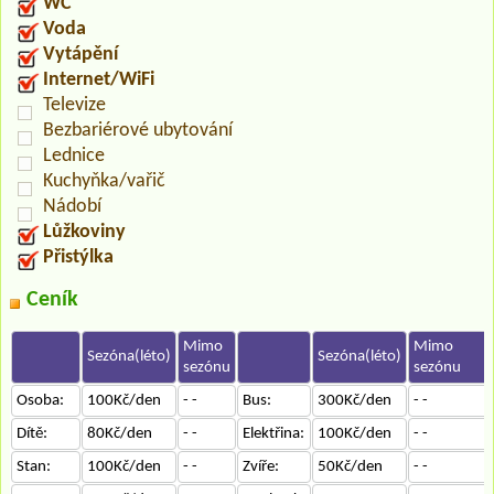
WC
Voda
Vytápění
Internet/WiFi
Televize
Bezbariérové ubytování
Lednice
Kuchyňka/vařič
Nádobí
Lůžkoviny
Přistýlka
Ceník
Mimo
Mimo
Sezóna(léto)
Sezóna(léto)
sezónu
sezónu
Osoba:
100Kč/den
- -
Bus:
300Kč/den
- -
Dítě:
80Kč/den
- -
Elektřina:
100Kč/den
- -
Stan:
100Kč/den
- -
Zvíře:
50Kč/den
- -