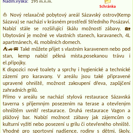
Nadm.výška:
295 m.n.m.
Schránka
⛵ Nový relaxačně pobytový areál Sázavský ostrov(Kemp
Sázava) se nachází v krásném prostředí Středního Posázaví.
Nabízí stále se rozšiřující škálu možností zábavy. 🏡
Ubytování je možné ve vlastních stanech, karavanech, 4L
apartmánech, 4L mobilních domech.
⛺🚙🚐 Také můžete přijet s vlastním karavenem nebo pod
stan, kemp nabízí pěkná místa,posekanou trávu i
el.přípojky.
K dispozici nové toalety a sprchy i hygienické a technické
zázemí pro karavany. V areálu jsou také připravené
upravené ohniště, možnost zakoupení dřeva, zapůjčení
zahradních grilů.
Přímo v areálu se nachází stylová restaurace Sázavská
taverna s příjemným posezením na terase a otevřeným
ohništěm uvnitř restaurace. Druhá restaurace Vagon a
plážový bar. Nabízí možnost zábavy jak zájemcům o
kulturní vyžití nebo posezení u grilu či otevřeného ohniště.
Vhodné pro sportovní nadšence, rodiny s dětmi, školy,