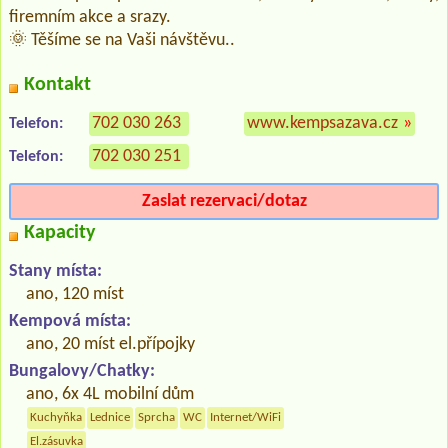
firemním akce a srazy.
🌞 Těšíme se na Vaši návštěvu..
Kontakt
702 030 263
www.kempsazava.cz
»
Telefon:
702 030 251
Telefon:
Zaslat rezervaci/dotaz
Kapacity
Stany místa:
ano, 120 míst
Kempová místa:
ano, 20 míst el.přípojky
Bungalovy/Chatky:
ano, 6x 4L mobilní dům
Kuchyňka
Lednice
Sprcha
WC
Internet/WiFi
El.zásuvka