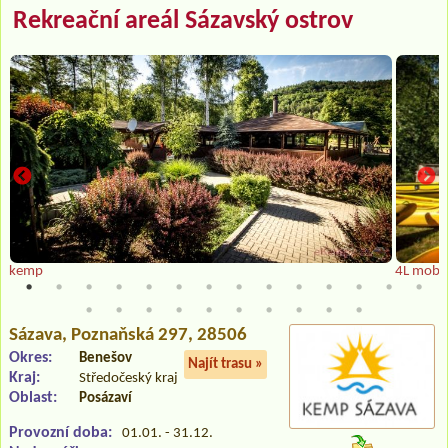
Rekreační areál Sázavský ostrov
kemp
4L mobi
Sázava
, Poznaňská 297, 28506
Okres:
Benešov
Najít trasu »
Kraj:
Středočeský kraj
Oblast:
Posázaví
Provozní doba:
01.01. - 31.12.