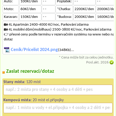
Auto:
100Kč/den
- -
Poplatek:
- -
- -
Moto:
60Kč/den
- -
*Chatka:
2200Kč/den
2000Kč/de
Karavan:
150Kč/den
- -
*Budova:
2000Kč/den
1600Kč/de
🏡 4L Apartmán 2400-4000 Kč/noc, Parkování zdarma
🏡 4L mobilní dům(mobilhaus) 2500-3800 Kč/noc, Parkování zdarma
👉 přesné ceny podle termínu v rezervačním systému na www nebo na
dotaz
Ceník/Pricelist 2024.png
(348Kb)...
* Cena může být za celou jednotku.
Posl.akt. 2026
Zaslat rezervaci/dotaz
Stany místa:
120 míst
Kempová místa:
20 míst el.přípojky