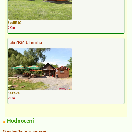
Sedliště
2Km
tábořiště U hrocha
Sázava
2Km
Hodnocení
Ohodnoťte teto zařízení: