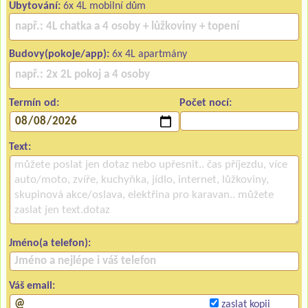
Ubytování:
6x 4L mobilní dům
Budovy(pokoje/app):
6x 4L apartmány
Termín od:
Počet nocí:
Text:
Jméno(a telefon):
Váš email:
zaslat kopii