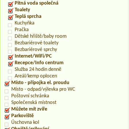
Pitná voda společná
Toalety
Teplá sprcha
Kuchyňka
Pračka
Dětské hřiště/baby room
Bezbariérové toalety
Bezbariérové sprchy
Internet/WiFi/PC
Recepce/Info centrum
Služba 24 hodin denně
Areál/kemp oplocen
Místo - přípojka el. proudu
Místo - odpad/výlevka pro WC
Poštovní schránka
Společenská místnost
Můžete mít zvíře
Parkoviště
Úschovna kol