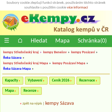
Soubory cookie zlepšují funkci stránek, používáním těchto stránek
souhlasíte s použitím cookie
více informací
☰
⌂
Hledat
Mapa
Schránka(
0
)
kempy Středočeský kraj
»
kempy Benešov
»
kempy Posázaví
»
Řeka Sázava
»
kempy Středočeský kraj Mapa
»
kempy Posázaví Mapa
»
Řeka Sázava Mapa
»
Kapacity
Vybavení
Ceník 2026
Rezervace
Mapa
Recenze
kempy Sázava
«
zpět na výpis
|