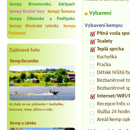
kempy Broumovsko, Adršpach
kempy Krušné hory
kempy Šumava
Vybavení
kempy Džbánsko a Podřípsko
Vybavení kempu:
kempy Jihočeské rybníky
kempy
Pitná voda spo
Pošumaví
Toalety
Teplá sprcha
Zajímavé foto
Kuchyňka
Kemp Keramika
Pračka
Dětské hřiště/
Bezbariérové t
Bezbariérové s
Internet/WiFi/
Recepce/Info 
4L chaty se soc.zažízením + kuchyňka,
karavany, stany, přímo u vody..
Služba 24 hodi
Areál/kemp op
Kemp u zámku