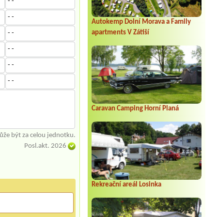
- -
- -
Autokemp Dolní Morava a Family
apartments V Zátiší
- -
- -
- -
- -
Caravan Camping Horní Planá
že být za celou jednotku.
Posl.akt. 2026
Rekreační areál Losinka