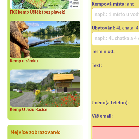
Kempová místa:
ano
FKK kemp Úštěk (bez plavek)
Ubytování:
4L chata, 4
Termín od:
Kemp u zámku
Text:
Jméno(a telefon):
Kemp U Jezu Račice
Váš email:
Nejvíce zobrazované: