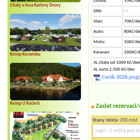
Osoba:
55Kč/d
Chaty u lesa Karlovy Dvory
Dítě:
- -
Stan:
70Kč/d
Auto:
80Kč/d
Moto:
50Kč/d
Karavan:
200Kč/
Kemp Keramika
4L chata od 1000 Kč/de
4L Jurta 2.500 Kč/den
Ceník 2026.png
(
Kemp U Kučerů
Zaslat rezervaci
Stany místa:
200 míst