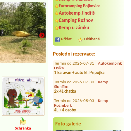
Eurocamping Bojkovice
Autokemp Jindřiš
Termín od 2026-08-08 |
Autokemp
Camping Rožnov
Velký Vřešťov
Kemp u zámku
dvě 2l chatky sociální zařízení
Termín od 2026-07-24 |
Autokemp
Přidat
Oblíbené
Ždáň
1x 6L chatka
Poslední rezervace:
Termín od 2026-07-31 |
Autokempink
Osika
1 karavan + auto El. Přípojka
Termín od 2026-07-30 |
Kemp
Sluníčko
2x 4L chatka
Termín od 2026-08-03 |
Kemp
Rožmberk
4L + 4 osoby
Termín od 2026-07-31 |
Autokemp
Třeboň
2L chata 2 osoby
Foto galerie
Schránka
Termín od 2026-07-30 |
Autokemp