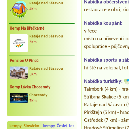
Nabídka občerstvení
Rataje nad Sázavou
restaurace v obci, ki
4Km
Nabídka koupání:
Kemp Na Břečkárně
v řece
Rataje nad Sázavou
místo na přivezení i o
5Km
spolupráce - půjčovn
Nabídka sportu a zá
Penzion U Pinců
hřiště na volejbal, fo
Rataje nad Sázavou
5Km
Nabídka turistiky:
Kemp Lávka Chocerady
Talmberk (4 km) - hra
Chocerady
Stříbrná Skalice (5 km
7Km
Rataje nad Sázavou (
Pirkštejn (5 km) - hra
Ostředek (7 km) - zá
kempy Slovácko
kempy Český les
Hradové Střimelice (7