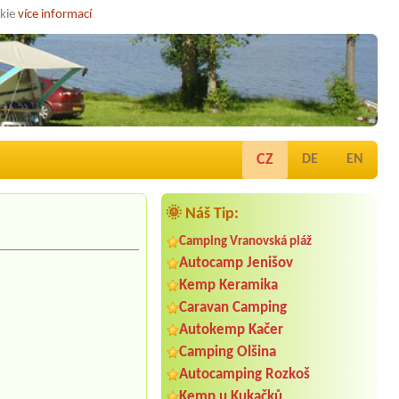
okie
více informací
CZ
DE
EN
🌞 Náš Tip:
Camping Vranovská pláž
Autocamp Jenišov
Kemp Keramika
Caravan Camping
Autokemp Kačer
Camping Olšina
Autocamping Rozkoš
Kemp u Kukačků