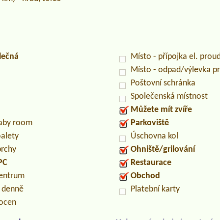
lečná
Místo - přípojka el. prou
Místo - odpad/výlevka 
Poštovní schránka
Společenská místnost
Můžete mít zvíře
baby room
Parkoviště
oalety
Úschovna kol
prchy
Ohniště/grilování
PC
Restaurace
centrum
Obchod
n denně
Platební karty
locen