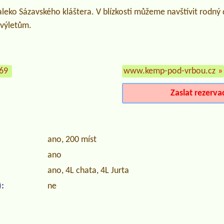
leko Sázavského kláštera. V blízkosti můžeme navštívit rodný
 výletům.
369
www.kemp-pod-vrbou.cz
»
Zaslat rezerva
ano, 200 míst
ano
ano, 4L chata, 4L Jurta
:
ne