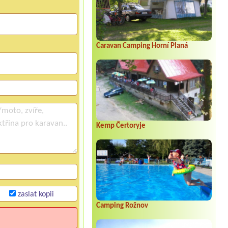
Caravan Camping Horní Planá
Kemp Čertoryje
zaslat kopii
Camping Rožnov