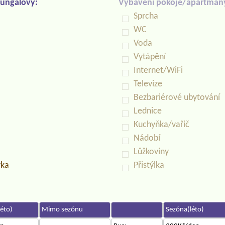
ungalovy:
Vybavení pokoje/apartmán
Sprcha
WC
Voda
Vytápění
Internet/WiFi
Televize
Bezbariérové ubytování
Lednice
Kuchyňka/vařič
Nádobí
Lůžkoviny
vka
Přistýlka
éto)
Mimo sezónu
Sezóna(léto)