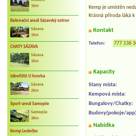
1Km
Kemp je umístěn neda
Krásná příroda láká k
Rekreační areál Sázavský ostrov
Sázava
Kontakt
1Km
777 136 
Telefon:
CHATY SÁZAVA
Sázava
1Km
Kapacity
tábořiště U hrocha
Stany místa:
Sázava
2Km
Kempová místa:
Bungalovy/Chatky:
Sport-areál Samopše
Samopše
Budovy(pokoje/app)
3Km
Nabídka
Kemp Ledečko