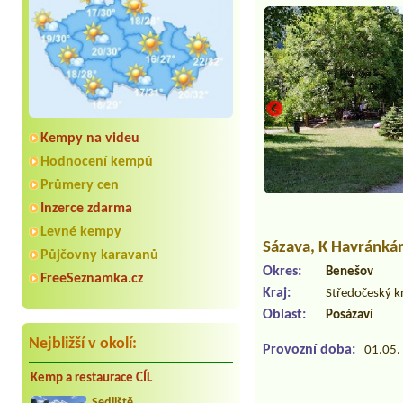
Kempy na videu
Hodnocení kempů
Průmery cen
Inzerce zdarma
Levné kempy
Sázava
, K Havránká
Půjčovny karavanů
Okres:
Benešov
FreeSeznamka.cz
Kraj:
Středočeský k
Oblast:
Posázaví
Nejbližší v okolí:
Provozní doba:
01.05. 
Kemp a restaurace CÍL
Sedliště