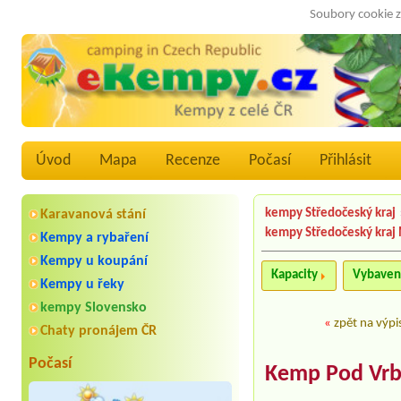
Soubory cookie z
Úvod
Mapa
Recenze
Počasí
Přihlásit
kempy Středočeský kraj
Karavanová stání
kempy Středočeský kraj
Kempy a rybaření
Kempy u koupání
Kapacity
Vybaven
Kempy u řeky
kempy Slovensko
«
zpět na výpi
Chaty pronájem ČR
Počasí
Kemp Pod Vr