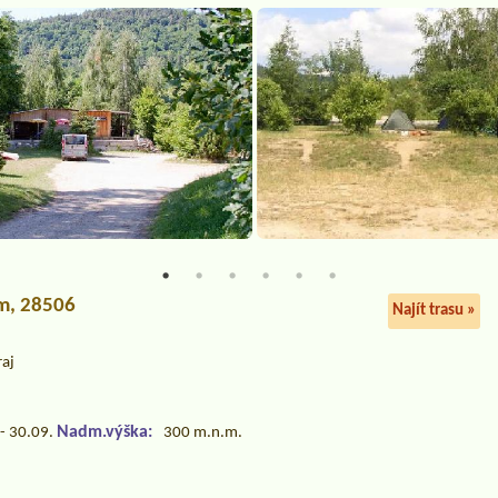
m, 28506
Najít trasu »
raj
Nadm.výška:
- 30.09.
300 m.n.m.