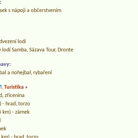
:
osek s nápoji a občerstvením
dvezení lodí
y lodí Samba, Sázava Tour, Dronte
bavy:
tbal a nohejbal, rybaření
Turistika
»
d, zřícenina
) - hrad, torzo
5 km) - zámek
d
mek
 km) - hrad, torzo