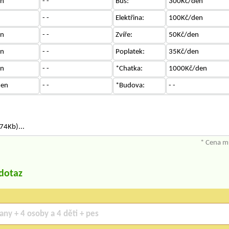
en
- -
Bus:
300Kč/den
- -
Elektřina:
100Kč/den
en
- -
Zvíře:
50Kč/den
en
- -
Poplatek:
35Kč/den
en
- -
*Chatka:
1000Kč/den
den
- -
*Budova:
- -
n
74Kb)...
* Cena mů
/dotaz