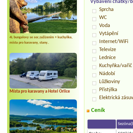
Vybavení chatky/b
Sprcha
WC
Voda
Vytápění
4L bungalovy se soc.zažízením + kuchyňka,
Internet/WiFi
místa pro karavany, stany..
Televize
Lednice
Kuchyňka/vařič
Nádobí
Lůžkoviny
Přistýlka
Místa pro karavany a Hotel Orlice
Elektrická zásu
Ceník
Sezóna(l