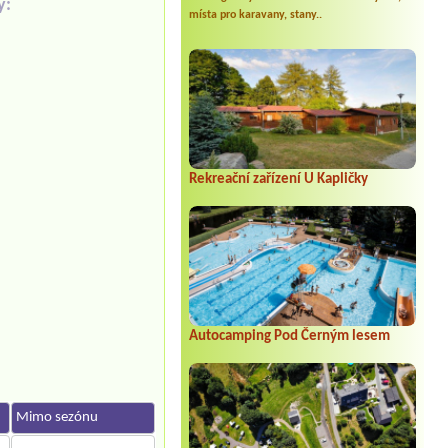
y:
místa pro karavany, stany..
Rekreační zařízení U Kapličky
Autocamping Pod Černým lesem
Mimo sezónu