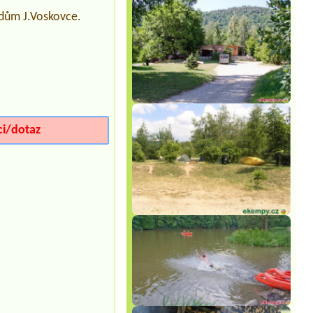
Koryčany
 dům J.Voskovce.
1 karavan, + 2 dospělí + pes, el.
přípojka pro karavan, voda, os.
automobil
Termín od 2026-07-22 |
Autokemp na
Cihelnách
1 stellplatz wohnmobil 2 erwachsene
Termín od 2026-08-04 |
Autocamp
Erika
ci/dotaz
Nous avons 2 tentes et nous sommes
6 (2 adultes et 4 enfants de 5, 6, 9 et
10 ans)
Termín od 2026-08-09 |
Kemp Relaxa
karavan + 4 osoby