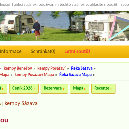
lepšují funkci stránek, používáním těchto stránek souhlasíte s použitím co
Informace
Schránka(
0
)
Letní soutěž
»
kempy Benešov
»
kempy Posázaví
»
Řeka Sázava
»
 Mapa
»
kempy Posázaví Mapa
»
Řeka Sázava Mapa
»
í
Ceník 2026
Rezervace
Mapa
Recenze
kempy Sázava
s
|
bou