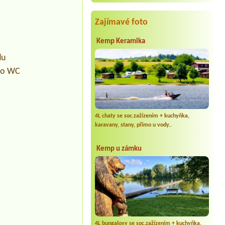
Zajímavé foto
Kemp Keramika
du
pro WC
4L chaty se soc.zažízením + kuchyňka,
karavany, stany, přímo u vody..
Kemp u zámku
4L bungalovy se soc.zažízením + kuchyňka,