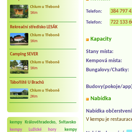
Chlum u Třeboně
384 797 
Telefon:
1Km
722 133 
Telefon:
Rekreační středisko LESÁK
Chlum u Třeboně
Kapacity
1Km
Stany místa:
Camping SEVER
Kempová místa:
Chlum u Třeboně
1Km
Bungalovy/Chatky:
Tábořiště U Brachů
Budovy(pokoje/app)
Chlum u Třeboně
2Km
Nabídka
Nabídka občerstvení
V kempu je restaurac
kempy Královéhradecko, Svitavsko
kempy Lužické hory
kempy