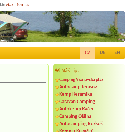
okie
více informací
CZ
DE
EN
🌞 Náš Tip:
Camping Vranovská pláž
Autocamp Jenišov
Kemp Keramika
Caravan Camping
Autokemp Kačer
Camping Olšina
Autocamping Rozkoš
Kemp u Kukačků