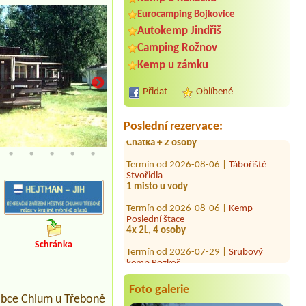
Eurocamping Bojkovice
Termín od 2026-07-24 |
Autokemp na
Cihelnách
Autokemp Jindřiš
1 místo + přípojka, 2 dospělí + pes
Camping Rožnov
Termín od 2026-08-17 |
Kemp
Kemp u zámku
Poslední štace
5 stanů, 11 osob
Přidat
Oblíbené
Termín od 2026-08-18 |
Kemp TJ
Vltava
Chatka + 2 osoby
Poslední rezervace:
Termín od 2026-08-06 |
Tábořiště
Stvořidla
1 misto u vody
Termín od 2026-08-06 |
Kemp
Poslední štace
4x 2L, 4 osoby
Termín od 2026-07-29 |
Srubový
kemp Rozkoš
Schránka
Chatka, srub 2 osoby
Termín od 2026-08-13 |
Autokemp
Hamr na Jezeře
Foto galerie
 obce Chlum u Třeboně
1x place with electricity, near water, 2