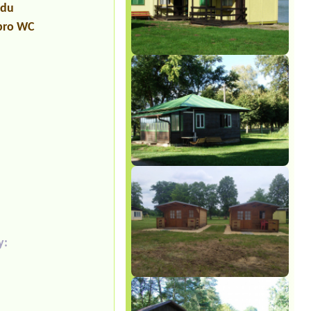
udu
 pro WC
y: