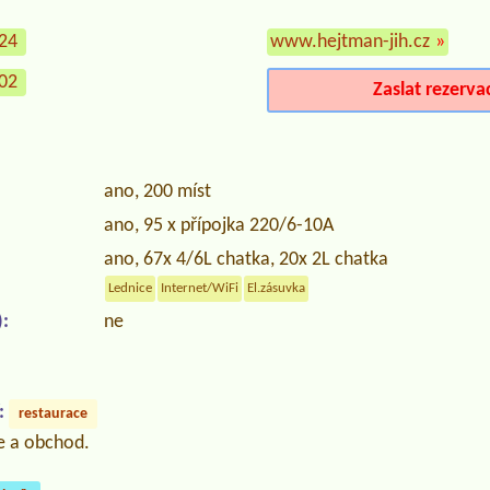
424
www.hejtman-jih.cz
»
602
Zaslat rezerva
ano, 200 míst
ano, 95 x přípojka 220/6-10A
ano, 67x 4/6L chatka, 20x 2L chatka
Lednice
Internet/WiFi
El.zásuvka
:
ne
:
restaurace
e a obchod.