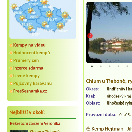
Kempy na videu
Hodnocení kempů
Průmery cen
Inzerce zdarma
Levné kempy
Chlum u Třeboně
, 
Půjčovny karavanů
Okres:
Jindřichův Hr
FreeSeznamka.cz
Kraj:
Jihočeský kraj
Oblast:
Jihočeské ryb
Nejbližší v okolí:
Provozní doba:
01.05. 
Rekreační zařízení Veronika
⛵ Kemp Hejtman - Jih
Chlum u Třeboně