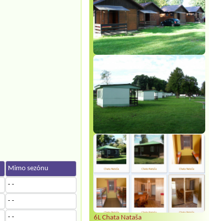
Mimo sezónu
- -
- -
- -
6L Chata Nataša