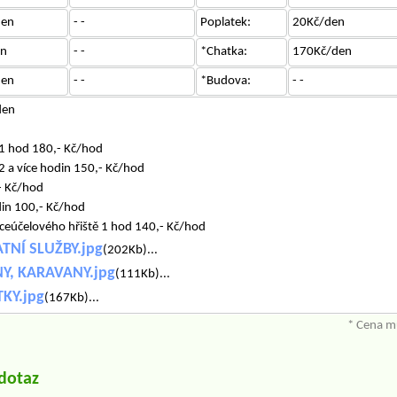
den
- -
Poplatek:
20Kč/den
en
- -
*Chatka:
170Kč/den
den
- -
*Budova:
- -
den
1 hod 180,- Kč/hod
2 a více hodin 150,- Kč/hod
- Kč/hod
din 100,- Kč/hod
íceúčelového hřiště 1 hod 140,- Kč/hod
ATNÍ SLUŽBY.jpg
(202Kb)...
NY, KARAVANY.jpg
(111Kb)...
TKY.jpg
(167Kb)...
* Cena mů
/dotaz