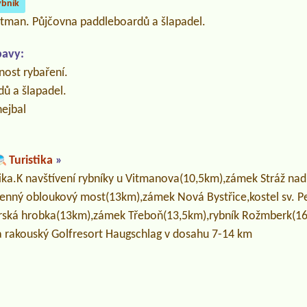
ybník
jtman. Půjčovna paddleboardů a šlapadel.
bavy:
nost rybaření.
ů a šlapadel.
hejbal
Turistika
»
istika.K navštívení rybníky u Vitmanova(10,5km),zámek Stráž nad
ný obloukový most(13km),zámek Nová Bystřice,kostel sv. Pe
rská hrobka(13km),zámek Třeboň(13,5km),rybník Rožmberk(16k
 a rakouský Golfresort Haugschlag v dosahu 7-14 km