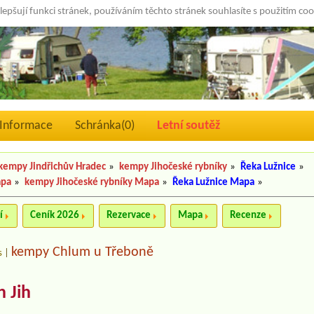
lepšují funkci stránek, používáním těchto stránek souhlasíte s použitím co
Informace
Schránka(
0
)
Letní soutěž
kempy Jindřichův Hradec
»
kempy Jihočeské rybníky
»
Řeka Lužnice
»
apa
»
kempy Jihočeské rybníky Mapa
»
Řeka Lužnice Mapa
»
í
Ceník 2026
Rezervace
Mapa
Recenze
kempy Chlum u Třeboně
s
|
 Jih