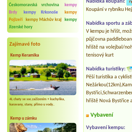
Nabídka koupání:
r
Českomoravská vrchovina
kempy
Koupání v rybníku He
Brdy
kempy Krkonoše
kempy
Pojizeří
kempy Máchův kraj
kempy
Nabídka sportu a zá
Jizerské hory
V kempu je hřišt, mož
půjčovna paddleboard
Zajímavé foto
hřiště na volejbal/no
tenisový kurt
Kemp Keramika
Nabídka turistiky:
Pěší turistika a cykl
Nežárkou(12km),Kamen
Bystřici,Schwarzenbe
4L chaty se soc.zažízením + kuchyňka,
hřiště Nová Bystřice
karavany, stany, přímo u vody..
Vybavení
Kemp u zámku
Vybavení kempu: