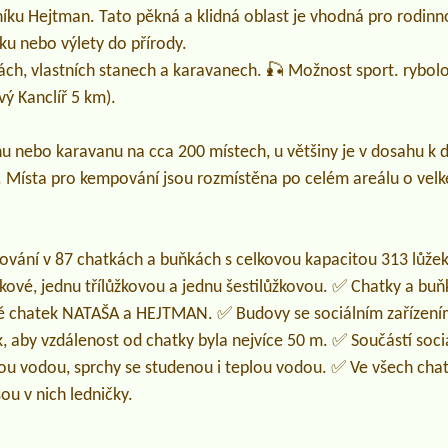
bníku Hejtman. Tato pěkná a klidná oblast je vhodná pro rodin
tiku nebo výlety do přírody.
ách, vlastních stanech a karavanech. 🎣 Možnost sport. rybo
ý Kanclíř 5 km).
nebo karavanu na cca 200 místech, u většiny je v dosahu k di
. Místa pro kempování jsou rozmístěna po celém areálu o velk
ování v 87 chatkách a buňkách s celkovou kapacitou 313 lůž
kové, jednu třílůžkovou a jednu šestilůžkovou. ✅ Chatky a buňk
mě chatek NATAŠA a HEJTMAN. ✅ Budovy se sociálním zařízením
 aby vzdálenost od chatky byla nejvíce 50 m. ✅ Součástí sociá
u vodou, sprchy se studenou i teplou vodou. ✅ Ve všech cha
sou v nich ledničky.