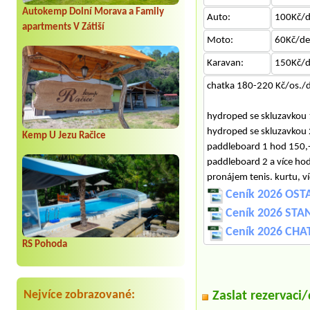
Autokemp Dolní Morava a Family
Auto:
100Kč/
apartments V Zátiší
Moto:
60Kč/d
Karavan:
150Kč/
chatka 180-220 Kč/os./
hydroped se skluzavkou 
hydroped se skluzavkou 
Kemp U Jezu Račice
paddleboard 1 hod 150,
paddleboard 2 a více ho
pronájem tenis. kurtu, v
Ceník 2026 OST
Ceník 2026 STA
Ceník 2026 CHA
RS Pohoda
Nejvíce zobrazované:
Zaslat rezervaci