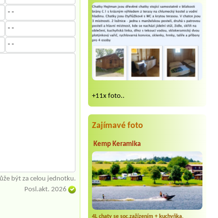
- -
- -
- -
+11x foto..
Zajímavé foto
Kemp Keramika
že být za celou jednotku.
Posl.akt. 2026
4L chaty se soc.zažízením + kuchyňka,