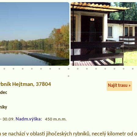
rybník Hejtman, 37804
Najít trasu »
adec
níky
Nadm.výška:
- 30.09.
450 m.n.m.
 se nachází v oblasti jihočeských rybníků, necelý kilometr od