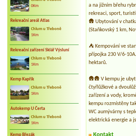
a na jižním břehu ry
0Km
rekreaci, sport, turis
Rekreační areál Atlas
🛖 Ubytování v chatk
(Staňkovský 1 km, Nov
Chlum u Třeboně
1Km
⛺ Kempování ve stanu 
Rekreační zařízení Sklář Výsluní
přípojka 230 V/6-10A
Chlum u Třeboně
hektarů.
1Km
🛖🛖 V kempu je ubyt
Kemp Kapřík
čtyřlůžkové a dvoulůž
Chlum u Třeboně
1Km
zařízení a vody, kro
kempu rozmístěny tak,
Autokemp U Čerta
WC aumývárny s teplo
Chlum u Třeboně
elektrická energie a j
1Km
Kontakt
Kemp Březák