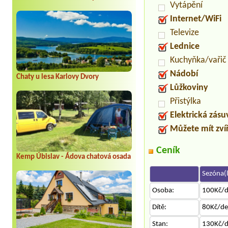
Vytápění
Internet/WiFi
Televize
Lednice
Kuchyňka/vařič
Nádobí
Chaty u lesa Karlovy Dvory
Lůžkoviny
Přistýlka
Elektrická zás
Můžete mít zví
Ceník
Kemp Úbislav - Ádova chatová osada
Sezóna(l
Osoba:
100Kč/
Dítě:
80Kč/d
Stan:
130Kč/