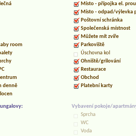
lečná
Místo - přípojka el. pro
Místo - odpad/výlevka
Poštovní schránka
Společenská místnost
Můžete mít zvíře
/baby room
Parkoviště
oalety
Úschovna kol
prchy
Ohniště/grilování
PC
Restaurace
centrum
Obchod
in denně
Platební karty
locen
ungalovy:
Vybavení pokoje/apartmán
Sprcha
WC
Voda