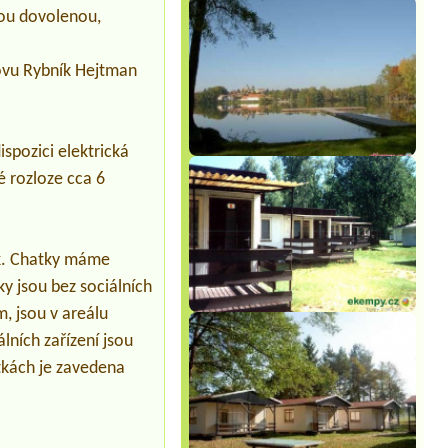
persons, 1 bus
nou dovolenou,
Termín od 2026-07-23 |
Kemp Úštěk u
jezera Chmelař
lovu Rybník Hejtman
4L retro chatky
Termín od 2026-08-17 |
Chatkový
Kemp Bucek
1x misto pro stan10x3L chatka
spozici elektrická
Termín od 2026-07-27 |
Penzion a
é rozloze cca 6
Camping Muzeum Lesná
ek. Chatky máme
y jsou bez sociálních
, jsou v areálu
lních zařízení jsou
tkách je zavedena