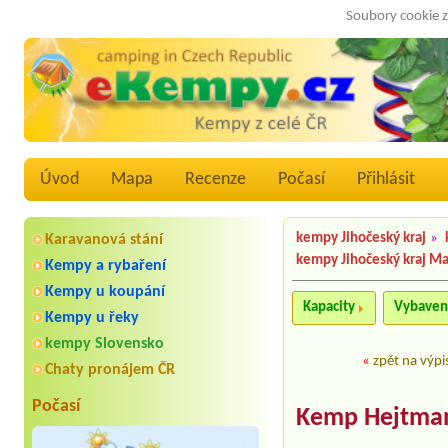
Soubory cookie z
Úvod
Mapa
Recenze
Počasí
Přihlásit
kempy Jihočeský kraj
»
Karavanová stání
kempy Jihočeský kraj M
Kempy a rybaření
Kempy u koupání
Kapacity
Vybaven
Kempy u řeky
kempy Slovensko
«
zpět na výpi
Chaty pronájem ČR
Počasí
Kemp Hejtman