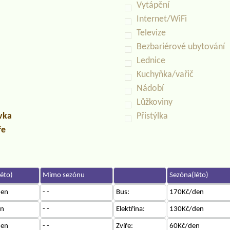
Vytápění
Internet/WiFi
Televize
Bezbariérové ubytování
Lednice
Kuchyňka/vařič
Nádobí
Lůžkoviny
uvka
Přistýlka
ře
éto)
Mimo sezónu
Sezóna(léto)
den
- -
Bus:
170Kč/den
en
- -
Elektřina:
130Kč/den
den
- -
Zvíře:
60Kč/den