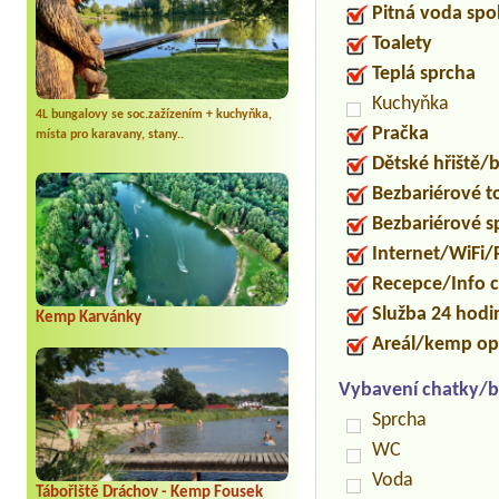
Pitná voda spo
Toalety
Teplá sprcha
Kuchyňka
4L bungalovy se soc.zažízením + kuchyňka,
Pračka
místa pro karavany, stany..
Dětské hřiště
Bezbariérové t
Bezbariérové s
Internet/WiFi/
Recepce/Info 
Služba 24 hod
Kemp Karvánky
Areál/kemp op
Vybavení chatky/b
Sprcha
WC
Voda
Tábořiště Dráchov - Kemp Fousek