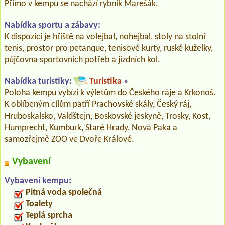
Přímo v kempu se nachází rybník Marešák.
Nabídka sportu a zábavy:
K dispozici je hřiště na volejbal, nohejbal, stoly na stolní
tenis, prostor pro petanque, tenisové kurty, ruské kuželky,
půjčovna sportovních potřeb a jízdních kol.
Nabídka turistiky:
Turistika
»
Poloha kempu vybízí k výletům do Českého ráje a Krkonoš.
K oblíbeným cílům patří Prachovské skály, Český ráj,
Hruboskalsko, Valdštejn, Boskovské jeskyně, Trosky, Kost,
Humprecht, Kumburk, Staré Hrady, Nová Paka a
samozřejmě ZOO ve Dvoře Králové.
Vybavení
Vybavení kempu:
Pitná voda společná
Toalety
Teplá sprcha