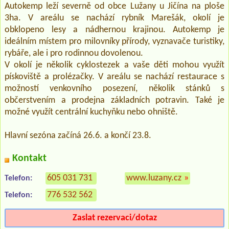
Autokemp leží severně od obce Lužany u Jičína na ploše
3ha. V areálu se nachází rybník Marešák, okolí je
obklopeno lesy a nádhernou krajinou. Autokemp je
ideálním místem pro milovníky přírody, vyznavače turistiky,
rybáře, ale i pro rodinnou dovolenou.
V okolí je několik cyklostezek a vaše děti mohou využít
pískoviště a prolézačky. V areálu se nachází restaurace s
možností venkovního posezení, několik stánků s
občerstvením a prodejna základních potravin. Také je
možné využít centrální kuchyňku nebo ohniště.
Hlavní sezóna začíná 26.6. a končí 23.8.
Kontakt
605 031 731
www.luzany.cz
»
Telefon:
776 532 562
Telefon:
Zaslat rezervaci/dotaz