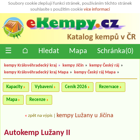
Soubory cookie zlepšují funkci stránek, používáním těchto stránek
souhlasíte s použitím cookie
více informací
☰
⌂
Hledat
Mapa
Schránka(
0
)
kempy Královéhradecký kraj
»
kempy Jičín
»
kempy Český ráj
»
kempy Královéhradecký kraj Mapa
»
kempy Český ráj Mapa
»
Kapacity
Vybavení
Ceník 2026
Rezervace
Mapa
Recenze
kempy Lužany u Jičína
«
zpět na výpis
|
Autokemp Lužany II