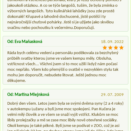
úsměvem a vstřícností personálu, který je vždy ochotný pomoci s
jakoukoli otázkou. A co se týče langošů, tuším, že byla zmínka o
výborných langoších. Tyto kulinářské lahůdky jsou zde prostě
dokonalé! Křupavé a lahodně dochucené, jistě potěší i ty
nejnáročnější chuťové pohárky. Jistě si je užijete jako skvělou
svačinu nebo pochoutku k večernímu.Doporučuji.
Od: Eva Maňasková
18. 09. 2022
Ráda bych celému vedení a personálu poděkovala za bezchybný
průběh svatby kterou jsme ve vašem kempu měly. Obsluha,
vstřícnost všech... Všichni jsem si to moc užili i když nám počasí
moc nepřálo. Všem kdo přemýšlí o svatbě v nezvyklém stylu tak
mohu jen doporučit, nebudete litovat. Ještě jednou moc
děkujeme.
Od: Martina Mlejnková
29. 07. 2009
Dobrý den všem. Letos jsem byla se svými dvěma syny (2 a 4 roky)
v autokempu Lužany a byli jsme moc spokojeni. Pan Kučera je
velmi milý člověk a ve všem se snaží vyjít vstříct. Klukům se moc
líbily prolejzačky a mě se zase moc líbily nově otevřené sociálky.
Okolí kempu je také pěkné. Byli jsme se podívat v ZOO, což je asi