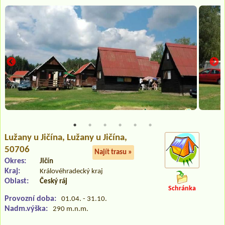
Lužany u Jičína
, Lužany u Jičína,
50706
Najít trasu »
Okres:
Jičín
Kraj:
Královéhradecký kraj
Oblast:
Český ráj
Schránka
Provozní doba:
01.04. - 31.10.
Nadm.výška:
290 m.n.m.