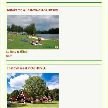
Autokemp a Chatová osada Lužany
Lužany u Jičína
0Km
Chatový areál PRACHOVEC