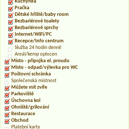
Kuchyňka
Pračka
Dětské hřiště/baby room
Bezbariérové toalety
Bezbariérové sprchy
Internet/WiFi/PC
Recepce/Info centrum
Služba 24 hodin denně
Areál/kemp oplocen
Místo - přípojka el. proudu
Místo - odpad/výlevka pro WC
Poštovní schránka
Společenská místnost
Můžete mít zvíře
Parkoviště
Úschovna kol
Ohniště/grilování
Restaurace
Obchod
Platební karty