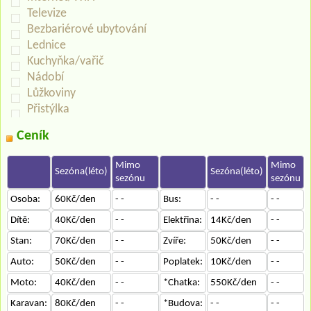
Televize
Bezbariérové ubytování
Lednice
Kuchyňka/vařič
Nádobí
Lůžkoviny
Přistýlka
Ceník
Mimo
Mimo
Sezóna(léto)
Sezóna(léto)
sezónu
sezónu
Osoba:
60Kč/den
- -
Bus:
- -
- -
Dítě:
40Kč/den
- -
Elektřina:
14Kč/den
- -
Stan:
70Kč/den
- -
Zvíře:
50Kč/den
- -
Auto:
50Kč/den
- -
Poplatek:
10Kč/den
- -
Moto:
40Kč/den
- -
*Chatka:
550Kč/den
- -
Karavan:
80Kč/den
- -
*Budova:
- -
- -