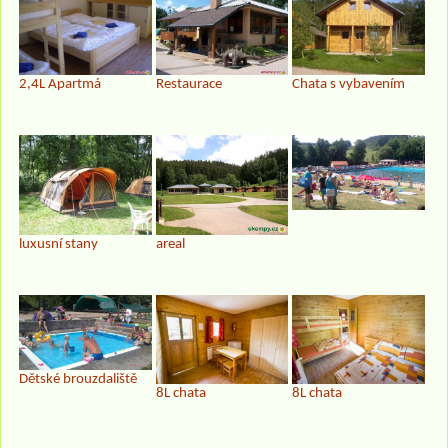
2,4L Apartmá
Restaurace
Chata s vybavením
luxusní stany
areal
Dětské brouzdaliště
8L chata
8L chata