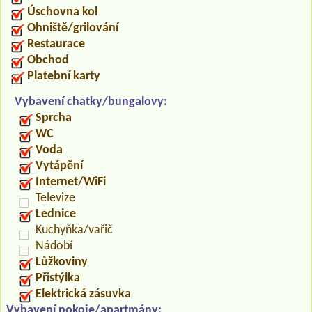
Úschovna kol
Ohniště/grilování
Restaurace
Obchod
Platební karty
Vybavení chatky/bungalovy:
Sprcha
WC
Voda
Vytápění
Internet/WiFi
Televize
Lednice
Kuchyňka/vařič
Nádobí
Lůžkoviny
Přistýlka
Elektrická zásuvka
Vybavení pokoje/apartmány: