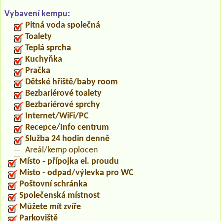
Vybavení kempu:
Pitná voda společná
Toalety
Teplá sprcha
Kuchyňka
Pračka
Dětské hřiště/baby room
Bezbariérové toalety
Bezbariérové sprchy
Internet/WiFi/PC
Recepce/Info centrum
Služba 24 hodin denně
Areál/kemp oplocen
Místo - přípojka el. proudu
Místo - odpad/výlevka pro WC
Poštovní schránka
Společenská místnost
Můžete mít zvíře
Parkoviště