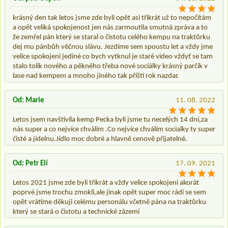
krásný den tak letos jsme zde byli opět asi třikrát už to nepočítám
a opět veliká spokojenost jen nás zarmoutila smutná zpráva a to
že zemřel pán který se staral o čistotu celého kempu na traktůrku
dej mu pánbůh věčnou slávu. Jezdíme sem spoustu let a vždy jme
velice spokojeni jediné co bych vytknul je staré video vždyť se tam
stalo tolik nového a pěkného třeba nové sociálky krásný parčík v
lase nad kempem a mnoho jiného tak příští rok nazdar.
Od: Marie
11. 08. 2022
Letos jsem navštívíla kemp Pecka byli jsme tu necelých 14 dní,za
nás super a co nejvíce chválím .Co nejvíce chválím socialky ty super
čisté a jídelnu.Jídlo moc dobré a hlavně cenově přijatelné.
Od: Petr Elí
17. 09. 2021
Letos 2021 jsme zde byli třikrát a vždy velice spokojeni akorát
poprvé jsme trochu zmokli,ale jinak opět super moc rádi se sem
opět vrátíme děkuji celému personálu včetně pána na traktůrku
který se stará o čistotu a technické zázemí