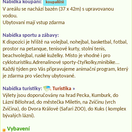
Nabídka koupání:
koupaliště
V areálu se nachází bazén (37 x 42m) s upravovanou
vodou.
Ubytovaní mají vstup zdarma
Nabídka sportu a zábavy:
K dispozici je hřiště na volejbal, nohejbal, basketbal, fotbal,
prostor na petanque, tenisové kurty, stolní tenis,
beachvolejbal, ruské kuželky. Místo je vhodné i pro
cykloturistiku.Adrenalinové sporty-čtyřkolky,minibike...
Každý týden pro Vás připravujeme animační program, který
je zdarma pro všechny ubytované.
Nabídka turistiky:
Turistika
»
Výlety jsou doporučovány na hrad Pecka, Kumburk, do
Lázní Bělohrad, do městečka Miletín, na Zvičinu (vrch
Zvičina), do Dvora Králové (Safari ZOO), do Kuks ( komplex
bývalých lázní).
Vybavení