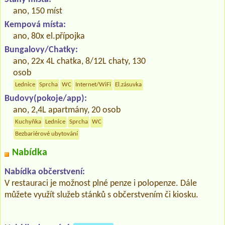
ano, 150 míst
Kempová místa:
ano, 80x el.přípojka
Bungalovy/Chatky:
ano, 22x 4L chatka, 8/12L chaty, 130
osob
Lednice
Sprcha
WC
Internet/WiFi
El.zásuvka
Budovy(pokoje/app):
ano, 2,4L apartmány, 20 osob
Kuchyňka
Lednice
Sprcha
WC
Bezbariérové ubytování
Nabídka
Nabídka občerstvení:
V restauraci je možnost plné penze i polopenze. Dále
můžete využít služeb stánků s občerstvením či kiosku.