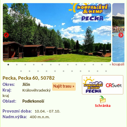
koupališ
Pecka
, Pecka 60, 50782
Okres:
Jičín
Najít trasu »
Kraj:
Královéhradecký
kraj
Oblast:
Podkrkonoší
Schránka
Provozní doba:
10.04. - 07.10.
Nadm.výška:
400 m.n.m.