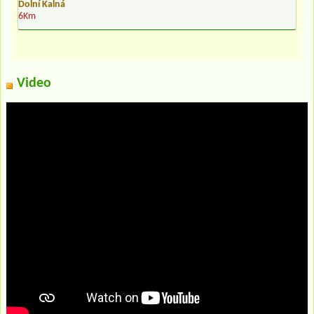
Dolní Kalná
6Km
Video