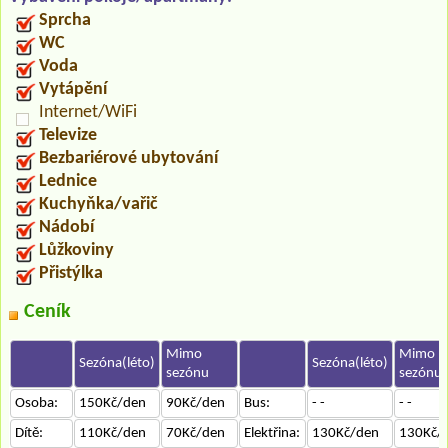
Sprcha
WC
Voda
Vytápění
Internet/WiFi
Televize
Bezbariérové ubytování
Lednice
Kuchyňka/vařič
Nádobí
Lůžkoviny
Přistýlka
Ceník
Mimo
Mimo
Sezóna(léto)
Sezóna(léto)
sezónu
sezónu
Osoba:
150Kč/den
90Kč/den
Bus:
- -
- -
Dítě:
110Kč/den
70Kč/den
Elektřina:
130Kč/den
130Kč/