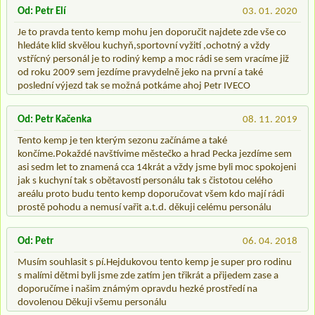
Od: Petr Elí
03. 01. 2020
Je to pravda tento kemp mohu jen doporučit najdete zde vše co
hledáte klid skvělou kuchyň,sportovní vyžití ,ochotný a vždy
vstřícný personál je to rodiný kemp a moc rádi se sem vracíme již
od roku 2009 sem jezdíme pravydelně jeko na první a také
poslední výjezd tak se možná potkáme ahoj Petr IVECO
Od: Petr Kačenka
08. 11. 2019
Tento kemp je ten kterým sezonu začínáme a také
končíme.Pokaždé navštívime městečko a hrad Pecka jezdíme sem
asi sedm let to znamená cca 14krát a vždy jsme byli moc spokojeni
jak s kuchyní tak s obětavostí personálu tak s čistotou celého
areálu proto budu tento kemp doporučovat všem kdo mají rádi
prostě pohodu a nemusí vařit a.t.d. děkuji celému personálu
Od: Petr
06. 04. 2018
Musím souhlasit s pí.Hejdukovou tento kemp je super pro rodinu
s malími dětmi byli jsme zde zatím jen třikrát a přijedem zase a
doporučíme i našim známým opravdu hezké prostředí na
dovolenou Děkuji všemu personálu