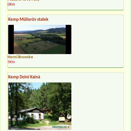
0Km
Kemp Müllerův statek
Horní Brusnice
5Km
Kemp Dolní Kalná