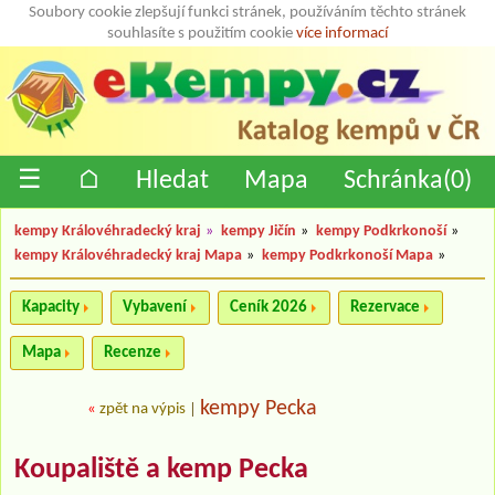
Soubory cookie zlepšují funkci stránek, používáním těchto stránek
souhlasíte s použitím cookie
více informací
☰
⌂
Hledat
Mapa
Schránka(
0
)
kempy Královéhradecký kraj
»
kempy Jičín
»
kempy Podkrkonoší
»
kempy Královéhradecký kraj Mapa
»
kempy Podkrkonoší Mapa
»
Kapacity
Vybavení
Ceník 2026
Rezervace
Mapa
Recenze
kempy Pecka
«
zpět na výpis
|
Koupaliště a kemp Pecka