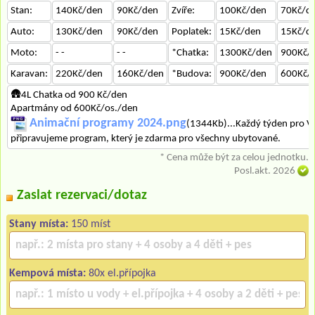
Stan:
140Kč/den
90Kč/den
Zvíře:
100Kč/den
70Kč/d
Auto:
130Kč/den
90Kč/den
Poplatek:
15Kč/den
15Kč/d
Moto:
- -
- -
*Chatka:
1300Kč/den
900Kč/
Karavan:
220Kč/den
160Kč/den
*Budova:
900Kč/den
600Kč/
🛖4L Chatka od 900 Kč/den
Apartmány od 600Kč/os./den
Animační programy 2024.png
(1344Kb)...Každý týden pro V
připravujeme program, který je zdarma pro všechny ubytované.
* Cena může být za celou jednotku.
Posl.akt. 2026
Zaslat rezervaci/dotaz
Stany místa:
150 míst
Kempová místa:
80x el.přípojka