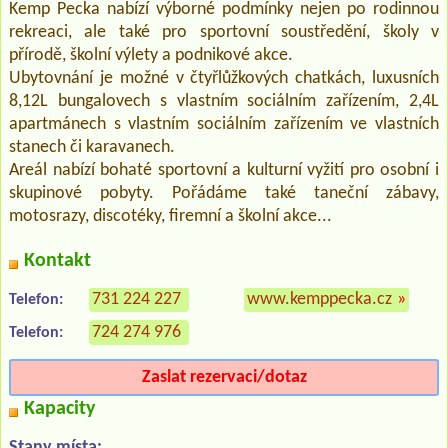
Kemp Pecka nabízí výborné podmínky nejen po rodinnou
rekreaci, ale také pro sportovní soustředění, školy v
přírodě, školní výlety a podnikové akce.
Ubytovnání je možné v čtyřlůžkových chatkách, luxusních
8,12L bungalovech s vlastním sociálním zařízením, 2,4L
apartmánech s vlastním sociálním zařízením ve vlastních
stanech či karavanech.
Areál nabízí bohaté sportovní a kulturní vyžití pro osobní i
skupinové pobyty. Pořádáme také taneční zábavy,
motosrazy, discotéky, firemní a školní akce...
Kontakt
731 224 227
www.kemppecka.cz
»
Telefon:
724 274 976
Telefon:
Zaslat rezervaci/dotaz
Kapacity
Stany místa: