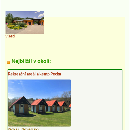
vjezd
Nejbližší v okolí:
Rekreační areál a kemp Pecka
Pecka u Nové Paky