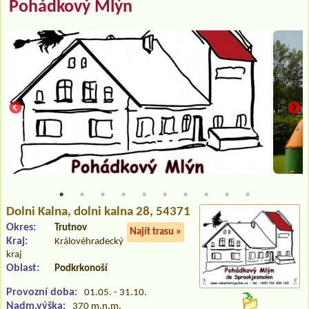
Pohádkový Mlýn
Dolni Kalna
, dolni kalna 28, 54371
Okres:
Trutnov
Najít trasu »
Kraj:
Královéhradecký
kraj
Oblast:
Podkrkonoší
Provozní doba:
01.05. - 31.10.
Nadm.výška:
370 m.n.m.