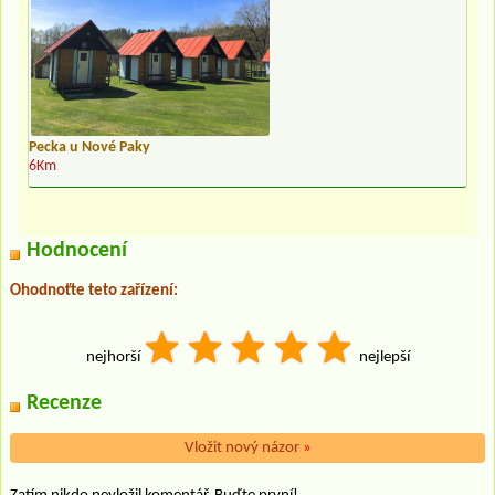
Pecka u Nové Paky
6Km
Hodnocení
Ohodnoťte teto zařízení:
nejhorší
nejlepší
Recenze
Vložit nový názor
»