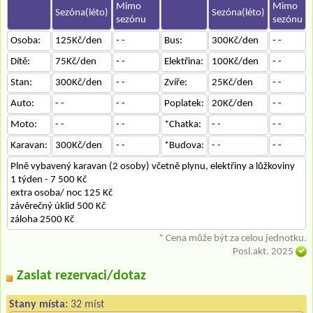
Mimo
Mimo
Sezóna(léto)
Sezóna(léto)
sezónu
sezónu
Osoba:
125Kč/den
- -
Bus:
300Kč/den
- -
Dítě:
75Kč/den
- -
Elektřina:
100Kč/den
- -
Stan:
300Kč/den
- -
Zvíře:
25Kč/den
- -
Auto:
- -
- -
Poplatek:
20Kč/den
- -
Moto:
- -
- -
*Chatka:
- -
- -
Karavan:
300Kč/den
- -
*Budova:
- -
- -
Plně vybavený karavan (2 osoby) včetně plynu, elektřiny a lůžkoviny
1 týden - 7 500 Kč
extra osoba/ noc 125 Kč
závěrečný úklid 500 Kč
záloha 2500 Kč
* Cena může být za celou jednotku.
Posl.akt. 2025
Zaslat rezervaci/dotaz
Stany místa:
32 míst