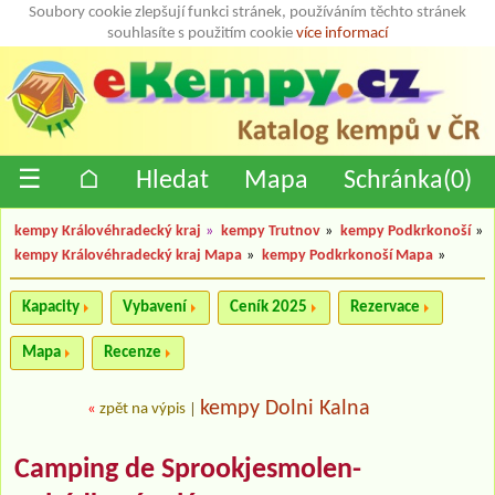
Soubory cookie zlepšují funkci stránek, používáním těchto stránek
souhlasíte s použitím cookie
více informací
☰
⌂
Hledat
Mapa
Schránka(
0
)
kempy Královéhradecký kraj
»
kempy Trutnov
»
kempy Podkrkonoší
»
kempy Královéhradecký kraj Mapa
»
kempy Podkrkonoší Mapa
»
Kapacity
Vybavení
Ceník 2025
Rezervace
Mapa
Recenze
kempy Dolni Kalna
«
zpět na výpis
|
Camping de Sprookjesmolen-