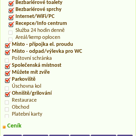
Bezbariérové toalety
Bezbariérové sprchy
Internet/WiFi/PC
Recepce/Info centrum
Služba 24 hodin denně
Areál/kemp oplocen
Místo - přípojka el. proudu
Místo - odpad/výlevka pro WC
Poštovní schránka
Společenská místnost
Můžete mít zvíře
Parkoviště
Úschovna kol
Ohniště/grilování
Restaurace
Obchod
Platební karty
Ceník