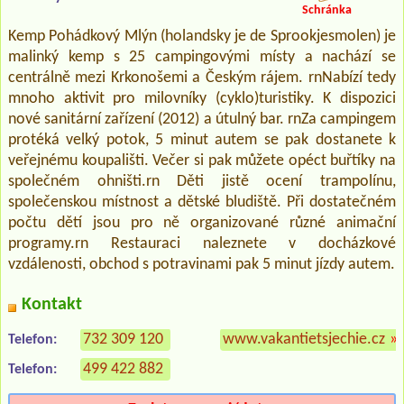
Schránka
Kemp Pohádkový Mlýn (holandsky je de Sprookjesmolen) je
malinký kemp s 25 campingovými místy a nachází se
centrálně mezi Krkonošemi a Českým rájem. rnNabízí tedy
mnoho aktivit pro milovníky (cyklo)turistiky. K dispozici
nové sanitární zařízení (2012) a útulný bar. rnZa campingem
protéká velký potok, 5 minut autem se pak dostanete k
veřejnému koupališti. Večer si pak můžete opéct buřtíky na
společném ohništi.rn Děti jistě ocení trampolínu,
společenskou místnost a dětské bludiště. Při dostatečném
počtu dětí jsou pro ně organizované různé animační
programy.rn Restauraci naleznete v docházkové
vzdálenosti, obchod s potravinami pak 5 minut jízdy autem.
Kontakt
732 309 120
www.vakantietsjechie.cz
»
Telefon:
499 422 882
Telefon: