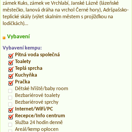
zámek Kuks, zámek ve Vrchlabí, Janské Lázně (lázeňské
městečko, lanová dráha na vrchol Černé hory), Adršpašsko-
teplické skály (výlet skalním městem s projížďkou na
lodičkách)…
Vybavení
Vybavení kempu:
Pitná voda společná
Toalety
Teplá sprcha
Kuchyňka
Pračka
Dětské hřiště/baby room
Bezbariérové toalety
Bezbariérové sprchy
Internet/WiFi/PC
Recepce/Info centrum
Služba 24 hodin denně
Areál/kemp oplocen