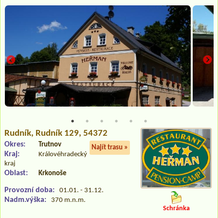
Rudník
, Rudník 129, 54372
Okres:
Trutnov
Najít trasu »
Kraj:
Královéhradecký
kraj
Oblast:
Krkonoše
Provozní doba:
01.01. - 31.12.
Nadm.výška:
370 m.n.m.
Schránka