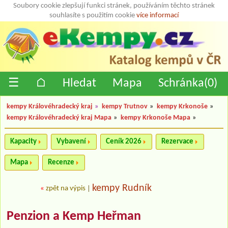
Soubory cookie zlepšují funkci stránek, používáním těchto stránek
souhlasíte s použitím cookie
více informací
☰
⌂
Hledat
Mapa
Schránka(
0
)
kempy Královéhradecký kraj
»
kempy Trutnov
»
kempy Krkonoše
»
kempy Královéhradecký kraj Mapa
»
kempy Krkonoše Mapa
»
Kapacity
Vybavení
Ceník 2026
Rezervace
Mapa
Recenze
kempy Rudník
«
zpět na výpis
|
Penzion a Kemp Heřman