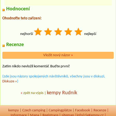
Hodnocení
Ohodnoťte teto zařízení:
nejhorší
nejlepší
Recenze
Vložit nový názor
»
Zatím nikdo nevložil komentář. Buďte první!
(zde jsou názory spokojených návštěvníků, všechny jsou v diskuzi,
Diskuze »
)
kempy Rudník
«
zpět na výpis
|
kempy
|
Czech camping
|
Campingplätze
|
Facebook
|
Recenze
|
Informace
|
Mapa
|
Registrace
|
sitemap
|
info(z)eKempy.cz |