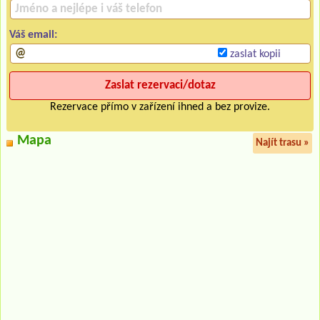
Váš email:
zaslat kopii
Rezervace přímo v zařízení ihned a bez provize.
Mapa
Najít trasu »