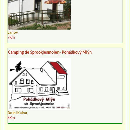
Lánov
7Km
Camping de Sprookjesmolen- Pohádkový Mlýn
Dolni Kalna
8Km