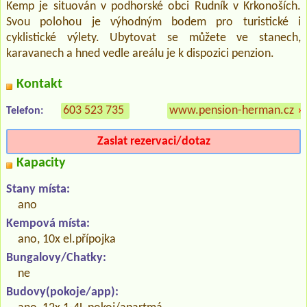
Kemp je situován v podhorské obci Rudník v Krkonoších.
Svou polohou je výhodným bodem pro turistické i
cyklistické výlety. Ubytovat se můžete ve stanech,
karavanech a hned vedle areálu je k dispozici penzion.
Kontakt
603 523 735
www.pension-herman.cz
»
Telefon:
Zaslat rezervaci/dotaz
Kapacity
Stany místa:
ano
Kempová místa:
ano, 10x el.přípojka
Bungalovy/Chatky:
ne
Budovy(pokoje/app):