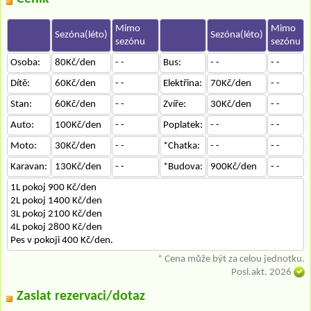
Mimo
Mimo
Sezóna(léto)
Sezóna(léto)
sezónu
sezónu
Osoba:
80Kč/den
- -
Bus:
- -
- -
Dítě:
60Kč/den
- -
Elektřina:
70Kč/den
- -
Stan:
60Kč/den
- -
Zvíře:
30Kč/den
- -
Auto:
100Kč/den
- -
Poplatek:
- -
- -
Moto:
30Kč/den
- -
*Chatka:
- -
- -
Karavan:
130Kč/den
- -
*Budova:
900Kč/den
- -
1L pokoj 900 Kč/den
2L pokoj 1400 Kč/den
3L pokoj 2100 Kč/den
4L pokoj 2800 Kč/den
Pes v pokoji 400 Kč/den.
* Cena může být za celou jednotku.
Posl.akt. 2026
Zaslat rezervaci/dotaz