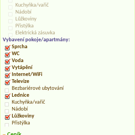
Kuchyňka/vařič
Nádobí
Lůžkoviny
Přistýlka
Elektrická zásuvka
Vybavení pokoje/apartmány:
Sprcha
WC
Voda
Vytápění
Internet/WiFi
Televize
Bezbariérové ubytování
Lednice
Kuchyňka/vařič
Nádobí
Lůžkoviny
Přistýlka
Ceník