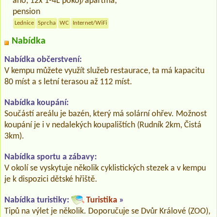
ano, 12x 1-4L pokoj/apartmá,
pension
Lednice
Sprcha
WC
Internet/WiFi
Nabídka
Nabídka občerstvení:
V kempu můžete využít služeb restaurace, ta má kapacitu
80 míst a s letní terasou až 112 míst.
Nabídka koupání:
Součástí areálu je bazén, který má solární ohřev. Možnost
koupání je i v nedalekých koupalištích (Rudník 2km, Čistá
3km).
Nabídka sportu a zábavy:
V okolí se vyskytuje několik cyklistických stezek a v kempu
je k dispozici dětské hřiště.
Nabídka turistiky:
Turistika
»
Tipů na výlet je několik. Doporučuje se Dvůr Králové (ZOO),