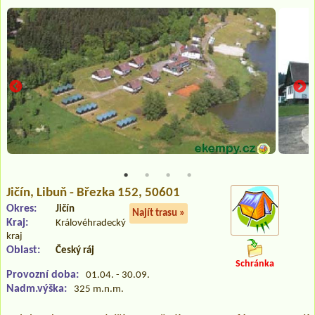
Jičín
, Libuň - Březka 152, 50601
Okres:
Jičín
Najít trasu »
Kraj:
Královéhradecký
kraj
Oblast:
Český ráj
Schránka
Provozní doba:
01.04. - 30.09.
Nadm.výška:
325 m.n.m.