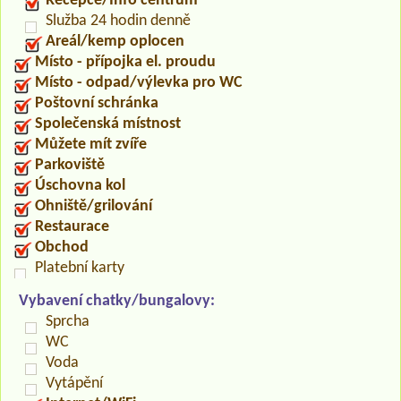
Recepce/Info centrum
Služba 24 hodin denně
Areál/kemp oplocen
Místo - přípojka el. proudu
Místo - odpad/výlevka pro WC
Poštovní schránka
Společenská místnost
Můžete mít zvíře
Parkoviště
Úschovna kol
Ohniště/grilování
Restaurace
Obchod
Platební karty
Vybavení chatky/bungalovy:
Sprcha
WC
Voda
Vytápění