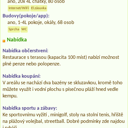
ano, 20x 4L chatky, 80 osob
Internet/WiFi
El.zásuvka
Budovy(pokoje/app):
ano, 1-4L pokoje, okály, 68 osob
Sprcha
WC
Nabídka
Nabídka občerstvení:
Restaurace s terasou (kapacita 100 míst) nabízí možnost
plné penze nebo polopenze.
Nabídka koupání:
V areálu se nachází dva bazény se skluzavkou, kromě toho
můžete využít i vodní plochu s písečnou pláží hned vedle
kempu.
Nabídka sportu a zábavy:
Ke sportovnímu vyžití , minigolf, stoly na stolní tenis, hřiště
na plážový volejbal, streetball. Dobré podmínky zde najdou