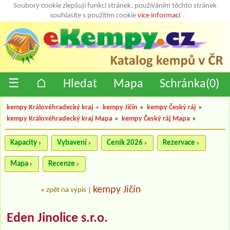
Soubory cookie zlepšují funkci stránek, používáním těchto stránek
souhlasíte s použitím cookie
více informací
☰
⌂
Hledat
Mapa
Schránka(
0
)
kempy Královéhradecký kraj
»
kempy Jičín
»
kempy Český ráj
»
kempy Královéhradecký kraj Mapa
»
kempy Český ráj Mapa
»
Kapacity
Vybavení
Ceník 2026
Rezervace
Mapa
Recenze
kempy Jičín
«
zpět na výpis
|
Eden Jinolice s.r.o.