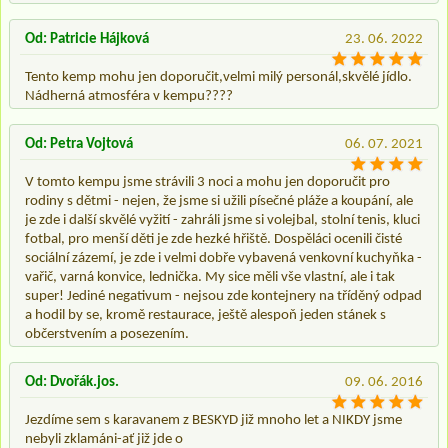
Od: Patricie Hájková
23. 06. 2022
Tento kemp mohu jen doporučit,velmi milý personál,skvělé jídlo.
Nádherná atmosféra v kempu????
Od: Petra Vojtová
06. 07. 2021
V tomto kempu jsme strávili 3 noci a mohu jen doporučit pro
rodiny s dětmi - nejen, že jsme si užili písečné pláže a koupání, ale
je zde i další skvělé vyžití - zahráli jsme si volejbal, stolní tenis, kluci
fotbal, pro menší děti je zde hezké hřiště. Dospěláci ocenili čisté
sociální zázemí, je zde i velmi dobře vybavená venkovní kuchyňka -
vařič, varná konvice, lednička. My sice měli vše vlastní, ale i tak
super! Jediné negativum - nejsou zde kontejnery na tříděný odpad
a hodil by se, kromě restaurace, ještě alespoň jeden stánek s
občerstvením a posezením.
Od: Dvořák.jos.
09. 06. 2016
Jezdíme sem s karavanem z BESKYD již mnoho let a NIKDY jsme
nebyli zklamáni-ať již jde o