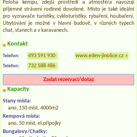
Poloha kempu, zdejší prostředí a atmosféra navozují
příjemné strávení rodinné dovolené. Místo je také ideální
pro vyznavače turistiky, cykloturistiky, rybaření, houbaření.
Ubytování je možné v hlavní budově, v různých typech
chat, stanech a v karavanech.
Kontakt
493 591 930
www.eden-jinolice.cz
»
Telefon:
732 588 486
Telefon:
Zaslat rezervaci/dotaz
Kapacity
Stany místa:
ano, 150 míst, 4000m2
Kempová místa:
ano, 50 míst, el.přípojky
Bungalovy/Chatky: