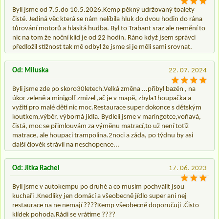
Byli jsme od 7.5.do 10.5.2026.Kemp pěkný udržovaný toalety
čisté. Jediná věc která se nám nelíbila hluk do dvou hodin do rána
tůrování motorů a hlasitá hudba. Byl to Trabant sraz ale nemění to
nic na tom že noční klid je od 22 hodin. Ráno když jsem správci
předložil stížnost tak mě odbyl že jsme si je měli sami srovnat.
Od: Miluska
22. 07. 2024
Byli jsme zde po skoro30letech.Velká změna ...přibyl bazén , na
úkor zeleně a minigolf zmizel ,ač je v mapě, zbyla1houpačka a
vyžití pro malé děti nic moc.Restaurace super dokonce s dětským
koutkem,výběr, výborná jidla. Bydleli jsme v maringotce,voňavá,
čistá, moc se přimlouvám za výměnu matrací,to už není totiž
matrace, ale houpaci trampolina.2noci a záda, po týdnu by asi
další člověk strávil na neschopence...
Od: Jitka Rachel
17. 06. 2023
Byli jsme v autokempu po druhé a co musim pochválit jsou
kuchaři .Knedliky jen domácí a všeobecně jídlo super ani nej
restaurace na ne nemají ????Kemp všeobecně doporučuji .Čisto
klídek pohoda.Rádi se vrátíme ????