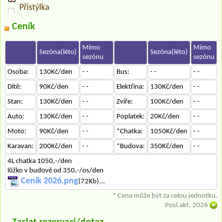
Přistýlka
Ceník
Mimo
Mimo
Sezóna(léto)
Sezóna(léto)
sezónu
sezónu
Osoba:
130Kč/den
- -
Bus:
- -
- -
Dítě:
90Kč/den
- -
Elektřina:
130Kč/den
- -
Stan:
130Kč/den
- -
Zvíře:
100Kč/den
- -
Auto:
130Kč/den
- -
Poplatek:
20Kč/den
- -
Moto:
90Kč/den
- -
*Chatka:
1050Kč/den
- -
Karavan:
200Kč/den
- -
*Budova:
350Kč/den
- -
4L chatka 1050,-/den
lůžko v budově od 350,-/os/den
Ceník 2026.png
(72Kb)...
* Cena může být za celou jednotku.
Posl.akt. 2026