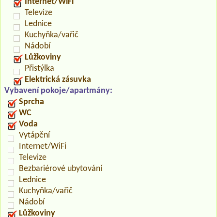
Internet/WiFi
Televize
Lednice
Kuchyňka/vařič
Nádobí
Lůžkoviny
Přistýlka
Elektrická zásuvka
Vybavení pokoje/apartmány:
Sprcha
WC
Voda
Vytápění
Internet/WiFi
Televize
Bezbariérové ubytování
Lednice
Kuchyňka/vařič
Nádobí
Lůžkoviny