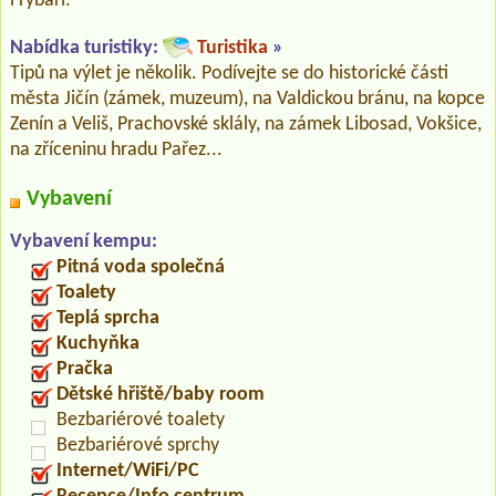
i rybáři.
Nabídka turistiky:
Turistika
»
Tipů na výlet je několik. Podívejte se do historické části
města Jičín (zámek, muzeum), na Valdickou bránu, na kopce
Zenín a Veliš, Prachovské sklály, na zámek Libosad, Vokšice,
na zříceninu hradu Pařez...
Vybavení
Vybavení kempu:
Pitná voda společná
Toalety
Teplá sprcha
Kuchyňka
Pračka
Dětské hřiště/baby room
Bezbariérové toalety
Bezbariérové sprchy
Internet/WiFi/PC