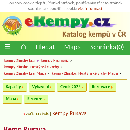
Soubory cookie zlepšují funkci stránek, používáním těchto stránek
souhlasíte s použitím cookie
více informací
☰
⌂
Hledat
Mapa
Schránka(
0
)
kempy Zlínský kraj
»
kempy Kroměříž
»
kempy Zlínsko, Hostýnské vrchy
»
kempy Zlínský kraj Mapa
»
kempy Zlínsko, Hostýnské vrchy Mapa
»
Kapacity
Vybavení
Ceník 2025
Rezervace
Mapa
Recenze
kempy Rusava
«
zpět na výpis
|
Kemp Rusava