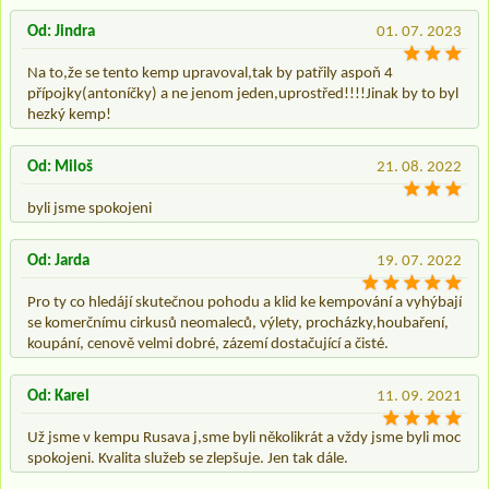
Od: Jindra
01. 07. 2023
Na to,že se tento kemp upravoval,tak by patřily aspoň 4
přípojky(antoníčky) a ne jenom jeden,uprostřed!!!!Jinak by to byl
hezký kemp!
Od: Miloš
21. 08. 2022
byli jsme spokojeni
Od: Jarda
19. 07. 2022
Pro ty co hledájí skutečnou pohodu a klid ke kempování a vyhýbají
se komerčnímu cirkusů neomaleců, výlety, procházky,houbaření,
koupání, cenově velmi dobré, zázemí dostačující a čisté.
Od: Karel
11. 09. 2021
Už jsme v kempu Rusava j,sme byli několikrát a vždy jsme byli moc
spokojeni. Kvalita služeb se zlepšuje. Jen tak dále.