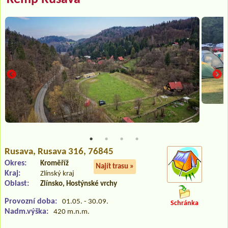
Rusava
, Rusava 316, 76845
Okres:
Kroměříž
Najít trasu »
Kraj:
Zlínský kraj
Oblast:
Zlínsko, Hostýnské vrchy
Provozní doba:
01.05. - 30.09.
Schránka
Nadm.výška:
420 m.n.m.