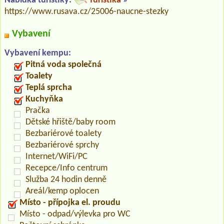
Nabídka turistiky:
Turistika
»
https://www.rusava.cz/25006-naucne-stezky
Vybavení
Vybavení kempu:
Pitná voda společná
Toalety
Teplá sprcha
Kuchyňka
Pračka
Dětské hřiště/baby room
Bezbariérové toalety
Bezbariérové sprchy
Internet/WiFi/PC
Recepce/Info centrum
Služba 24 hodin denně
Areál/kemp oplocen
Místo - přípojka el. proudu
Místo - odpad/výlevka pro WC