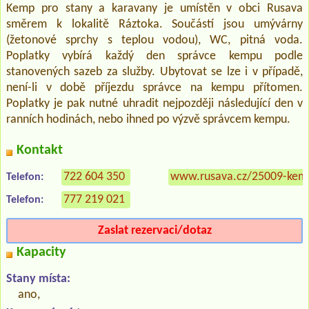
Kemp pro stany a karavany je umístěn v obci Rusava
směrem k lokalitě Ráztoka. Součástí jsou umývárny
(žetonové sprchy s teplou vodou), WC, pitná voda.
Poplatky vybírá každý den správce kempu podle
stanovených sazeb za služby. Ubytovat se lze i v případě,
není-li v době příjezdu správce na kempu přítomen.
Poplatky je pak nutné uhradit nejpozději následující den v
ranních hodinách, nebo ihned po výzvě správcem kempu.
Kontakt
722 604 350
www.rusava.cz/25009-kem
Telefon:
777 219 021
Telefon:
Zaslat rezervaci/dotaz
Kapacity
Stany místa:
ano,