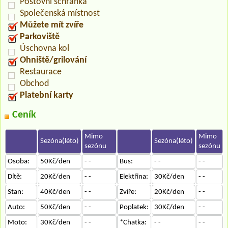
Poštovní schránka
Společenská místnost
Můžete mít zvíře
Parkoviště
Úschovna kol
Ohniště/grilování
Restaurace
Obchod
Platební karty
Ceník
Mimo
Mimo
Sezóna(léto)
Sezóna(léto)
sezónu
sezónu
Osoba:
50Kč/den
- -
Bus:
- -
- -
Dítě:
20Kč/den
- -
Elektřina:
30Kč/den
- -
Stan:
40Kč/den
- -
Zvíře:
20Kč/den
- -
Auto:
50Kč/den
- -
Poplatek:
30Kč/den
- -
Moto:
30Kč/den
- -
*Chatka:
- -
- -