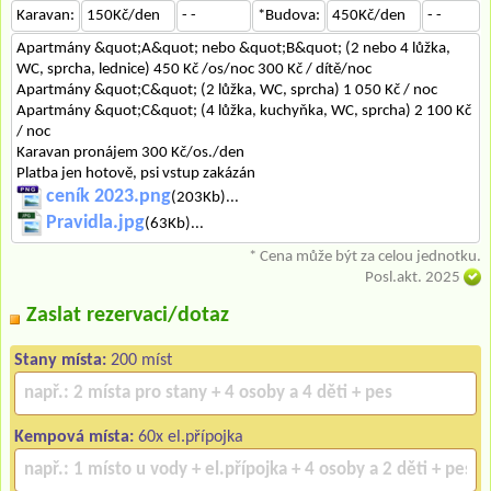
Karavan:
150Kč/den
- -
*Budova:
450Kč/den
- -
Apartmány &quot;A&quot; nebo &quot;B&quot; (2 nebo 4 lůžka,
WC, sprcha, lednice) 450 Kč /os/noc 300 Kč / dítě/noc
Apartmány &quot;C&quot; (2 lůžka, WC, sprcha) 1 050 Kč / noc
Apartmány &quot;C&quot; (4 lůžka, kuchyňka, WC, sprcha) 2 100 Kč
/ noc
Karavan pronájem 300 Kč/os./den
Platba jen hotově, psi vstup zakázán
ceník 2023.png
(203Kb)...
Pravidla.jpg
(63Kb)...
* Cena může být za celou jednotku.
Posl.akt. 2025
Zaslat rezervaci/dotaz
Stany místa:
200 míst
Kempová místa:
60x el.přípojka