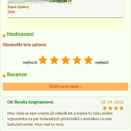
Staré Splavy
1Km
Hodnocení
Ohodnoťte teto zařízení:
nejhorší
nejlepší
Recenze
Vložit nový názor
»
Od: Renáta Jungmannová
18. 09. 2023
Moc ráda se sem vracím již několik let a máme tu řadu přátel.
Vzpomínka na pár holanských příslušníků s andulkou co pán
bohužel umřel. Moc nad to mrzí.