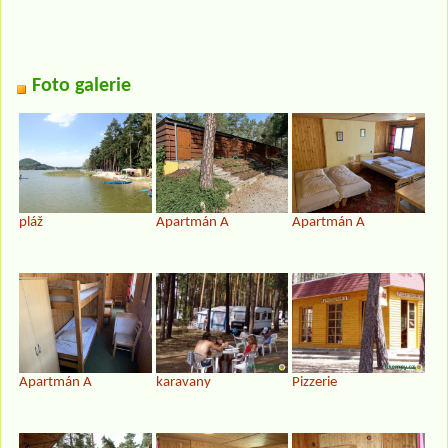
Foto galerie
pláž
Apartmán A
Apartmán A
Apartmán A
karavany
Pizzerie