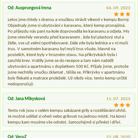
Od: Ausprungová Irena
04. 09. 2023
Letos jme chtely s dcerou a vnučkou strávit víkend v kempu Borný.
Objednaly jsme si ubytování v karavanu, který kemp pronajímá.
Po příjezdu nás paní na kole doprovodila ke karavanu a odjela. My
jsme otevřely verandu před karavanem , kde byl plastový stul a
židle, vse už velmi opotřebované. Dále zde byla lednice a v ní myší
trus. V samotném karavanu byl myší trus všude, hlavně na
postelích, které byly v hrozném stavu. Na přikrývkách byla i
zaschlá krev. Vrátily jsme se do recepce a tam nám nabídli
ubytování a apartmánu s doplatkem 500 Kč. Přijaly jsme, protože
jsme nechtěly vnučku zklamat , těšila se. Přikrývky v apartmánu
byly flekaté a matrace proleželé. Už nikdy více, tento kemp určitě
nedoporučuji.
Od: Jana Mikysková
11. 07. 2023
Tento rok jsou v celém kempu zakázané grily a rozdělávání ohňů.
Je možné udělat si oheň nebo grilovat na jednou místě. Na konci
kempu kam musíme vše odnést. Samozřejmě si přinést i dříví.
Od: VeruZ
22. 08. 2020