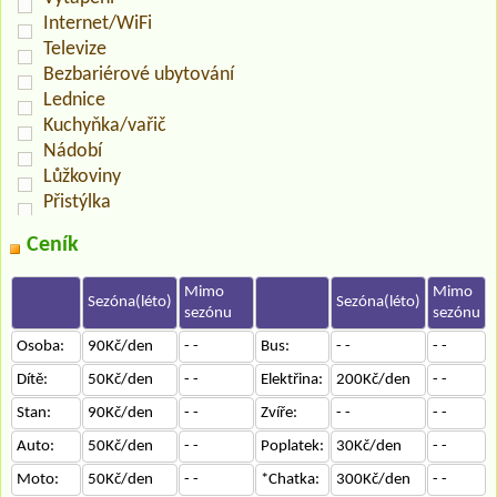
Internet/WiFi
Televize
Bezbariérové ubytování
Lednice
Kuchyňka/vařič
Nádobí
Lůžkoviny
Přistýlka
Ceník
Mimo
Mimo
Sezóna(léto)
Sezóna(léto)
sezónu
sezónu
Osoba:
90Kč/den
- -
Bus:
- -
- -
Dítě:
50Kč/den
- -
Elektřina:
200Kč/den
- -
Stan:
90Kč/den
- -
Zvíře:
- -
- -
Auto:
50Kč/den
- -
Poplatek:
30Kč/den
- -
Moto:
50Kč/den
- -
*Chatka:
300Kč/den
- -