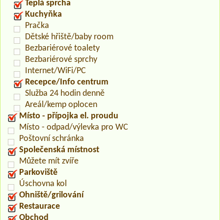
Teplá sprcha
Kuchyňka
Pračka
Dětské hřiště/baby room
Bezbariérové toalety
Bezbariérové sprchy
Internet/WiFi/PC
Recepce/Info centrum
Služba 24 hodin denně
Areál/kemp oplocen
Místo - přípojka el. proudu
Místo - odpad/výlevka pro WC
Poštovní schránka
Společenská místnost
Můžete mít zvíře
Parkoviště
Úschovna kol
Ohniště/grilování
Restaurace
Obchod