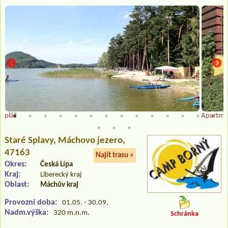
pláž
Apartmá
Staré Splavy
, Máchovo jezero,
47163
Najít trasu »
Okres:
Česká Lípa
Kraj:
Liberecký kraj
Oblast:
Máchův kraj
Provozní doba:
01.05. - 30.09.
Nadm.výška:
320 m.n.m.
Schránka