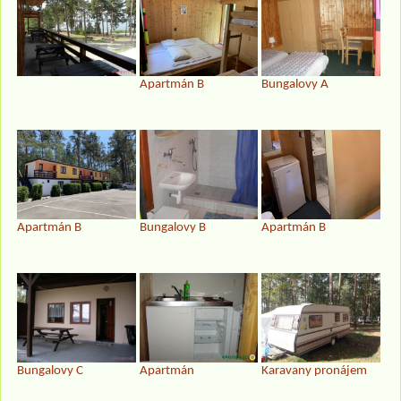
Apartmán B
Bungalovy A
Apartmán B
Bungalovy B
Apartmán B
Bungalovy C
Apartmán
Karavany pronájem