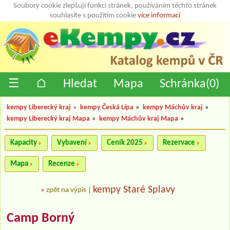
Soubory cookie zlepšují funkci stránek, používáním těchto stránek
souhlasíte s použitím cookie
více informací
☰
⌂
Hledat
Mapa
Schránka(
0
)
kempy Liberecký kraj
»
kempy Česká Lípa
»
kempy Máchův kraj
»
kempy Liberecký kraj Mapa
»
kempy Máchův kraj Mapa
»
Kapacity
Vybavení
Ceník 2025
Rezervace
Mapa
Recenze
kempy Staré Splavy
«
zpět na výpis
|
Camp Borný