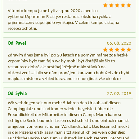
V tomto kempu jsme byli v srpnu 2020 a neni co
vytknout!Apartman B cisty,v restauraci obsluha rychla a
prijemna,ceny super,jidlo vynikající. V celem kempu cisto,na
recepci ochotní.
Od: Pavel
06. 08. 2020
Zdravím dnes jsme byli po 20 letech na Borným máme zde hezké
vzpomínky bylo tam fajn wc by mohli být čistější ale šlo to
restaurace dobrá ale nestíhají zřejmě málo stánků na
občerstvení....líbilo se nám pronájem karavanu bohužel zde chybí
mapka s místem a vzhled karavanu s cenou jinak vše ok ok ok
Od: Sylvia
27. 02. 2019
Wir verbringen seit nun mehr 5 Jahren den Urlaub auf diesen
Campingplatz und sind immer wieder begeistert über die
Freundlichkeit der Mitarbeiter in diesem Camp. Mann kann so
richtig die Seele baumeln lassen es ist schlicht und einfach man ist
umgeben von einer schönen Waldlandschaft. Das Essen schmeckt
in der Pizzeria erstklassig man sitzt gemütlich bei wein oder Bier.
Für frische Backwaren zum Frühstück ist auch gesorgt. Der Strand