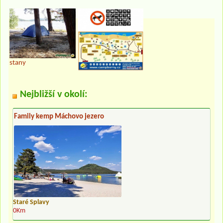
stany
Nejbližší v okolí:
Family kemp Máchovo jezero
Staré Splavy
0Km