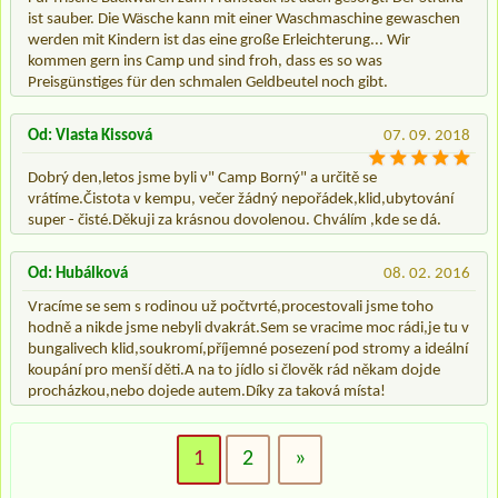
ist sauber. Die Wäsche kann mit einer Waschmaschine gewaschen
werden mit Kindern ist das eine große Erleichterung... Wir
kommen gern ins Camp und sind froh, dass es so was
Preisgünstiges für den schmalen Geldbeutel noch gibt.
Od: Vlasta Kissová
07. 09. 2018
Dobrý den,letos jsme byli v" Camp Borný" a určitě se
vrátíme.Čistota v kempu, večer žádný nepořádek,klid,ubytování
super - čisté.Děkuji za krásnou dovolenou. Chválím ,kde se dá.
Od: Hubálková
08. 02. 2016
Vracíme se sem s rodinou už počtvrté,procestovali jsme toho
hodně a nikde jsme nebyli dvakrát.Sem se vracime moc rádi,je tu v
bungalivech klid,soukromí,příjemné posezení pod stromy a ideální
koupání pro menší děti.A na to jídlo si člověk rád někam dojde
procházkou,nebo dojede autem.Díky za taková místa!
1
2
»