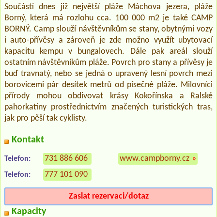
Součástí dnes již největší pláže Máchova jezera, pláže
Borný, která má rozlohu cca. 100 000 m2 je také CAMP
BORNÝ. Camp slouží návštěvníkům se stany, obytnými vozy
i auto-přívěsy a zároveň je zde možno využít ubytovací
kapacitu kempu v bungalovech. Dále pak areál slouží
ostatním návštěvníkům pláže. Povrch pro stany a přívěsy je
buď travnatý, nebo se jedná o upravený lesní povrch mezi
borovicemi pár desítek metrů od písečné pláže. Milovníci
přírody mohou obdivovat krásy Kokořínska a Ralské
pahorkatiny prostřednictvím značených turistických tras,
jak pro pěší tak cyklisty.
Kontakt
731 886 606
www.campborny.cz
»
Telefon:
777 101 090
Telefon:
Zaslat rezervaci/dotaz
Kapacity