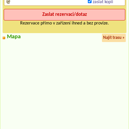
zaslat kopii
Rezervace přímo v zařízení ihned a bez provize.
Mapa
Najít trasu »