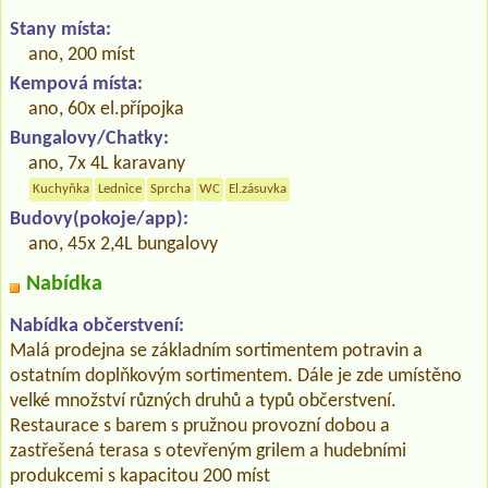
Stany místa:
ano, 200 míst
Kempová místa:
ano, 60x el.přípojka
Bungalovy/Chatky:
ano, 7x 4L karavany
Kuchyňka
Lednice
Sprcha
WC
El.zásuvka
Budovy(pokoje/app):
ano, 45x 2,4L bungalovy
Nabídka
Nabídka občerstvení:
Malá prodejna se základním sortimentem potravin a
ostatním doplňkovým sortimentem. Dále je zde umístěno
velké množství různých druhů a typů občerstvení.
Restaurace s barem s pružnou provozní dobou a
zastřešená terasa s otevřeným grilem a hudebními
produkcemi s kapacitou 200 míst