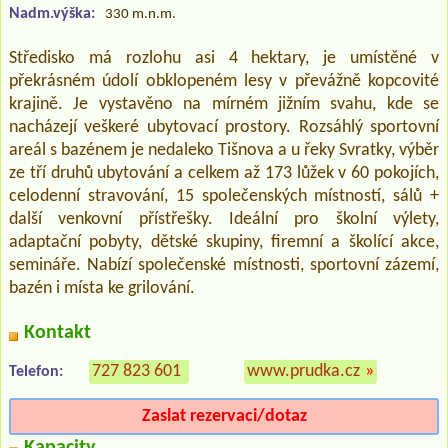
Nadm.výška:
330 m.n.m.
Středisko má rozlohu asi 4 hektary, je umístěné v
překrásném údolí obklopeném lesy v převážně kopcovité
krajině. Je vystavěno na mírném jižním svahu, kde se
nacházejí veškeré ubytovací prostory. Rozsáhlý sportovní
areál s bazénem je nedaleko Tišnova a u řeky Svratky, výběr
ze tří druhů ubytování a celkem až 173 lůžek v 60 pokojích,
celodenní stravování, 15 společenských místností, sálů +
další venkovní přístřešky. Ideální pro školní výlety,
adaptační pobyty, dětské skupiny, firemní a školící akce,
semináře. Nabízí společenské místnosti, sportovní zázemí,
bazén i místa ke grilování.
Kontakt
727 823 601
www.prudka.cz
»
Telefon:
Zaslat rezervaci/dotaz
Kapacity