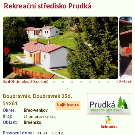
Rekreační středisko Prudká
8x 10L domky, 30 pokojů
2-4L cha
Doubravník
, Doubravník 256,
59261
Najít trasu »
Okres:
Brno-venkov
Kraj:
Jihomoravský kraj
Oblast:
Brněnsko
Schránka
Provozní doba:
01.01. - 31.12.