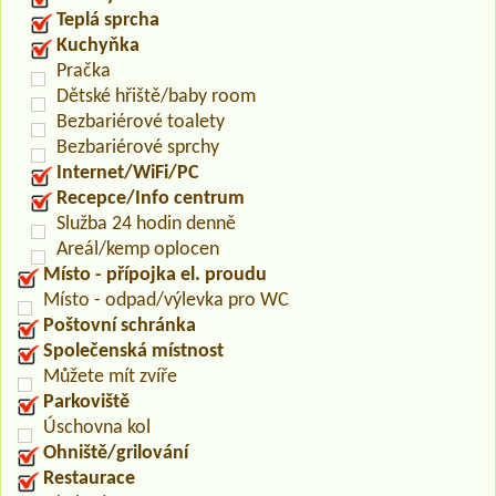
Teplá sprcha
Kuchyňka
Pračka
Dětské hřiště/baby room
Bezbariérové toalety
Bezbariérové sprchy
Internet/WiFi/PC
Recepce/Info centrum
Služba 24 hodin denně
Areál/kemp oplocen
Místo - přípojka el. proudu
Místo - odpad/výlevka pro WC
Poštovní schránka
Společenská místnost
Můžete mít zvíře
Parkoviště
Úschovna kol
Ohniště/grilování
Restaurace