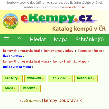
Soubory cookie zlepšují funkci stránek, používáním těchto stránek
souhlasíte s použitím cookie
více informací
☰
⌂
Hledat
Mapa
Schránka(
0
)
kempy Jihomoravský kraj
»
kempy Brno-venkov
»
kempy Brněnsko
»
Řeka Svratka
»
kempy Jihomoravský kraj Mapa
»
kempy Brněnsko Mapa
»
Řeka Svratka Mapa
»
Kapacity
Vybavení
Ceník 2025
Rezervace
Mapa
Recenze
kempy Doubravník
«
zpět na výpis
|