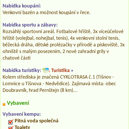
Nabídka koupání:
Venkovní bazén a možnost koupání v řece.
Nabídka sportu a zábavy:
Rozsáhlý sportovní areál. Fotbalové hřiště, 3x víceúčelové
hřiště (volejbal, nohejbal, tenis), 4x venkovní stolní tenis,
běžecká dráha, dětské prolézačky v přírodě a pískoviště, 3x
ohniště s malým posezením, 2 nové zahradní grily v
chatové části
Nabídka turistiky:
Turistika
»
Kolem střediska je značená CYKLOTRASA č.1 (Tišnov -
Lomnice u Tišnova - Nedvědice). Zajímavá místa: obec
Doubravník, hrad Pernštejn (8 km)...
Vybavení
Vybavení kempu:
Pitná voda společná
Toalety