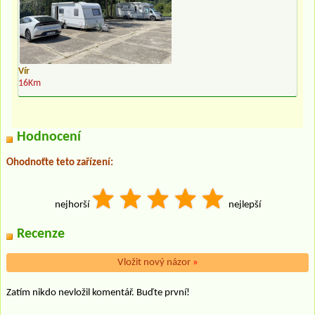
Vír
16Km
Hodnocení
Ohodnoťte teto zařízení:
nejhorší
nejlepší
Recenze
Vložit nový názor
»
Zatím nikdo nevložil komentář. Buďte první!