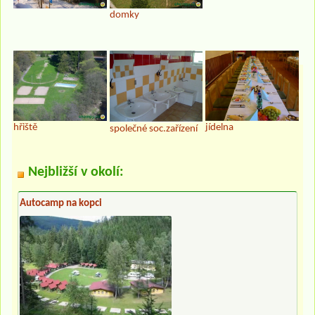
domky
hřiště
jídelna
společné soc.zařízení
Nejbližší v okolí:
Autocamp na kopci