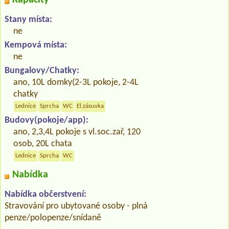
Stany místa:
ne
Kempová místa:
ne
Bungalovy/Chatky:
ano, 10L domky(2-3L pokoje, 2-4L
chatky
Lednice
Sprcha
WC
El.zásuvka
Budovy(pokoje/app):
ano, 2,3,4L pokoje s vl.soc.zař, 120
osob, 20L chata
Lednice
Sprcha
WC
Nabídka
Nabídka občerstvení:
Stravování pro ubytované osoby - plná
penze/polopenze/snídaně