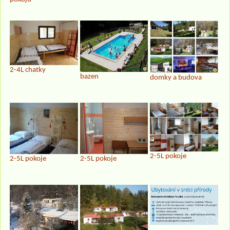
2-4L chatky
bazen
domky a budova
2-5L pokoje
2-5L pokoje
2-5L pokoje