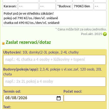
Karavan:
- -
- -
*Budova:
790Kč/den
- -
Pobyt psů je ve středisku zákázán!
pokoj od 790 Kč/os./den/vč. snídaně
chatka od 490 Kč/os./den/vč. snídaně
* Cena může být za celou jednotku.
Posl.akt. 2025
Zaslat rezervaci/dotaz
Ubytování:
10L domky(2-3L pokoje, 2-4L chatky
Budovy(pokoje/app):
2,3,4L pokoje s vl.soc.zař, 120 osob, 20L
chata
Termín od:
Počet nocí:
Text: