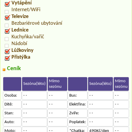
Vytápění
Internet/WiFi
Televize
Bezbariérové ubytování
Lednice
Kuchyňka/vařič
Nádobí
Lůžkoviny
Přistýlka
Ceník
Mimo
Mimo
Sezóna(léto)
Sezóna(léto)
sezónu
sezónu
Osoba:
- -
- -
Bus:
- -
- -
Dítě:
- -
- -
Elektřina:
- -
- -
Stan:
- -
- -
Zvíře:
- -
- -
Auto:
- -
- -
Poplatek:
- -
- -
Moto:
- -
- -
*Chatka:
490Kč/den
- -