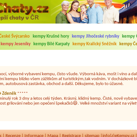
5.7. do 1.8. 2026. Kemp jako takový je pěkný. V umývárně i na WC bylo vždy
ávštěvníků není samozřejmost. V kempu je obchod a restaurace, kebab a dalš
České Švýcarsko
kempy Krušné hory
kempy Jihočeské rybníky
kempy 
nní hluk z repráků u stanů a absolutní bezohlednost ostatních ubytovaných. 
utu hrála jiná hudba.Kemp pěkný, ale takový rámus jsme ještě nezažili...
kempy Jeseníky
kempy Bílé Karpaty
kempy Kralický Sněžník
kempy Če
 jsme dva. Na začátku prázdnin. Přijeli jsme karavanem. Klid pohoda socialk
, a dobrým jídlem za slušnou cenu na dosah, a spoustu možností na výlety. 
 líbilo.
nocí, výborné vybavení kempu, čisto všude. Výborná káva, mošt i víno a dalš
ění kempu blízko všem zážitkům ať turistickým,tak vodním. V docházkové b
em, autobusová zastávka, obchod a další. Děkujeme, bylo to úžasné.
a+ Zdeněk
*****
minulý rok 3 dny a letos celý týden. Krásný, klidný kemp. Čisté, nově vybave
ost grilování nebo jen opečení špekačků😄. Velké množství variant na výlety
ždy jsme byli spokojeni. Bohužel letos to byla bída s úklidem toalet, toaletní
k
|
Recenze
|
Informace
|
Mapa
|
Registrace
|
sitemap
|
info(z)eKempy.cz 