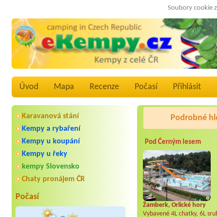
Soubory cookie z
Úvod
Mapa
Recenze
Počasí
Přihlásit
Karavanová stání
Podrobné hl
Kempy a rybaření
Kempy u koupání
Pod Černým lesem
Kempy u řeky
kempy Slovensko
Chaty pronájem ČR
Počasí
Žamberk, Orlické hory
Vybavené 4L chatky, 6L srub