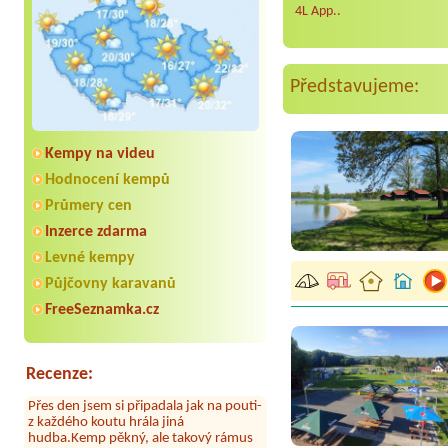
4L App..
Představujeme:
Kempy na videu
Hodnocení kempů
Průmery cen
Inzerce zdarma
Levné kempy
Aneta Melicharová
***
Byli jsme zde v týdnu od 25.7. do 1.8.
Půjčovny karavanů
2026. Kemp jako takový je pěkný. V
umývárně i na WC bylo vždy čisto,
FreeSeznamka.cz
doplněný papír i utěrky, což při
množství návštěvníků není
samozřejmost. V kempu je obchod a
restaurace, kebab a další občerstvení.
Recenze:
Co nás ale velice zklamalo byl celodenní
hluk z repráků u stanů a absolutní
bezohlednost ostatních ubytovaných.
Přes den jsem si připadala jak na pouti-