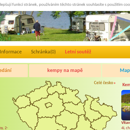
lepšují funkci stránek, používáním těchto stránek souhlasíte s použitím co
Informace
Schránka(
0
)
Letní soutěž
edání
kempy na mapě
Mapa
Celé česko
»
Kem
Vltav
y, 2-
4L ch