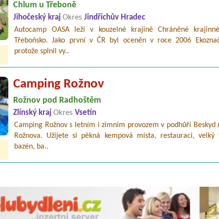
Chlum u Třeboně
Jihočeský kraj
Okres
Jindřichův Hradec
Autocamp OASA leží v kouzelné krajině Chráněné krajinné
Třeboňsko. Jako první v ČR byl oceněn v roce 2006 Ekozna
protože splnil vy..
Camping Rožnov
Rožnov pod Radhoštěm
Zlínský kraj
Okres
Vsetín
Camping Rožnov s letním i zimním provozem v podhůří Beskyd n
Rožnova. Užijete si pěkná kempová místa, restauraci, velký 
bazén, ba..