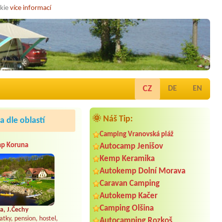
okie
více informací
CZ
DE
EN
🌞 Náš Tip:
 dle oblastí
Camping Vranovská pláž
p Koruna
Autocamp Jenišov
Kemp Keramika
Autokemp Dolní Morava
Caravan Camping
Autokemp Kačer
Camping Olšina
a, J.Čechy
atky, pension, hostel,
Autocamping Rozkoš