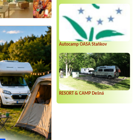
Autocamp OASA Staňkov
RESORT & CAMP Dešná