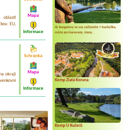
Mapa
 oblasti
čkou EU,
4L bungalovy se soc.zažízením + kuchyňka,
Informace
místa pro karavany, stany..
Schránka
Mapa
a okraji
Kemp Zlatá Koruna
venkovní
Informace
Kemp U Kučerů