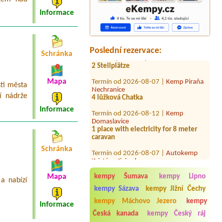
Balaton
Obytné auto, dospělí 2, děti do
Informace
15let2.
Termín od 2026-07-26 |
Autokemp
Jindřiš
karavan+el.přípojka+3dospělí+1dítě
Poslední rezervace:
Schránka
Termín od 2026-08-05 |
Stellplatz
Karavanpark Adršpach
2 Stellplätze
Mapa
sti města
Termín od 2026-08-07 |
Kemp Piraňa
í nádrže
Nechranice
Informace
4 lůžková Chatka
Termín od 2026-08-12 |
Kemp
Domaslavice
1 place with electricity for 8 meter
Schránka
caravan
Termín od 2026-08-07 |
Autokemp
Kristýna Jiránek
kempy Šumava
kempy Lipno
Mapa
a nabízí
kempy Sázava
kempy Jižní Čechy
Termín od 2026-07-30 |
Camp Borný
1x
kempy Máchovo Jezero
kempy
Informace
Česká kanada
kempy Český ráj
Termín od 2026-08-04 |
Rekreační