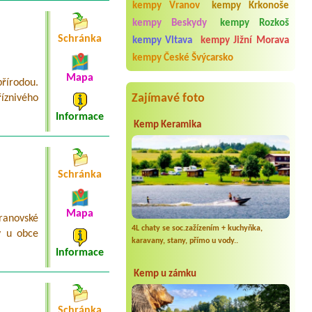
středisko Elite
kempy Vranov
kempy Krkonoše
1person 1kind
kempy Beskydy
kempy Rozkoš
Termín od 2026-08-08 |
Kemp
Schránka
kempy Vltava
kempy Jižní Morava
Country Bečice Lužnice
00
kempy České Švýcarsko
Mapa
Termín od 2026-09-02 |
Camping
řírodou.
Amerika
Zajímavé foto
íznivého
1 Stellplatz für 1 Wohnmobil (6m
lang), 1 Erwachsener,
Informace
Kemp Keramika
Schránka
Mapa
ranovské
4L chaty se soc.zažízením + kuchyňka,
y u obce
karavany, stany, přímo u vody..
Informace
Kemp u zámku
Schránka