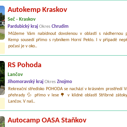
Autokemp Kraskov
Seč - Kraskov
Pardubický kraj
Okres
Chrudim
Můžeme Vám nabídnout dovolenou v oblasti s nádhernou p
Kemp sousedí přímo s rybníkem Horní Peklo. I v případě nepř
počasí je v oko..
RS Pohoda
Lančov
Jihomoravský kraj
Okres
Znojmo
Rekreační středisko POHODA se nachází v krásném prostředí V
přehrady 💦 přímo v lese🌳 v klidné oblasti Stříbrné zátok
Lančov. V naš..
Autocamp OASA Staňkov