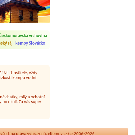
 čisto, doplněný papír i
í občerstvení. Co nás ale
Českomoravská vrchovina
Přes den jsem si připadala
ský ráj
kempy Slovácko
y nové krásné čisté,koupání
Veškerý personál se choval
í.Milí hostitelé, vždy
lízkosti kempu vodní
né chatky, milý a ochotní
 po okolí. Za nás super
 papír neustále chyběl a dva
|
všechna práva vyhrazená, eKempy.cz (c) 2006-2026