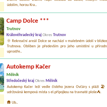
údolím, horou Kra..
Camp Dolce ***
Trutnov
Královéhradecký kraj
Okres
Trutnov
🌞 Rekreační areál Dolce se nachází v malebném údolí v blízko
Trutnova. Oblíben je především pro jeho umístění u přírodn
uprostře..
Autokemp Kačer
Mělník
Středočeský kraj
Okres
Mělník
Autokemp Kačer leží vedle čistého jezera Ovčáry s pláží 🏖️ 
udržováná kempová místa s el.přípojkou na travnaté ploše⛺.
🛖 Ub..