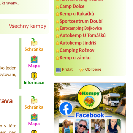
, karavany..
Camp Dolce
Kemp u Kukačků
Sportcentrum Doubí
Všechny kempy
Eurocamping Bojkovice
Autokemp U Tomášků
Autokemp Jindřiš
Schránka
Camping Rožnov
Kemp u zámku
Mapa
ako jeden
Přidat
Oblíbené
bytovaní,
Informace
rava
Schránka
Mapa
o v této
Termín od 2026-08-04 |
Autokemp
stem nad