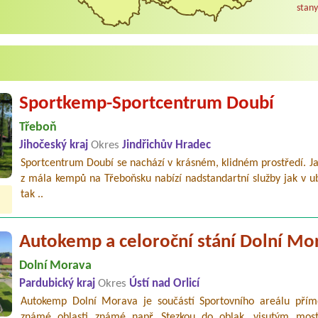
stany
Sportkemp-Sportcentrum Doubí
Třeboň
Jihočeský kraj
Okres
Jindřichův Hradec
Sportcentrum Doubí se nachází v krásném, klidném prostředí. J
z mála kempů na Třeboňsku nabízí nadstandartní služby jak v u
tak ..
Autokemp a celoroční stání Dolní Mo
Dolní Morava
Pardubický kraj
Okres
Ústí nad Orlicí
Autokemp Dolní Morava je součástí Sportovního areálu přím
známé oblasti známé např. Stezkou do oblak, visutým mo