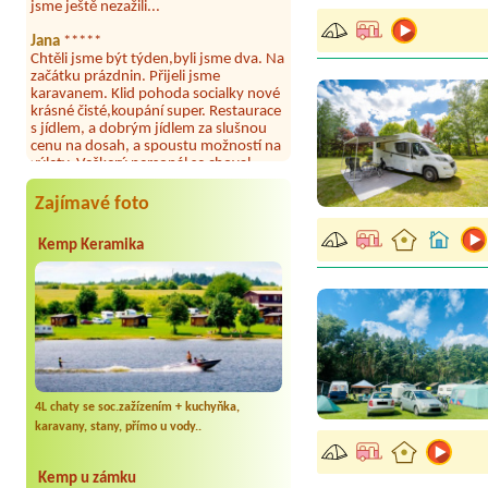
z každého koutu hrála jiná
hudba.Kemp pěkný, ale takový rámus
jsme ještě nezažili...
Jana
*****
Chtěli jsme být týden,byli jsme dva. Na
začátku prázdnin. Přijeli jsme
karavanem. Klid pohoda socialky nové
krásné čisté,koupání super. Restaurace
s jídlem, a dobrým jídlem za slušnou
cenu na dosah, a spoustu možností na
výlety. Veškerý personál se choval
Zajímavé foto
slušně mile. Nám se v kempu líbilo.
Kemp Keramika
Aneta Janíčková
*****
Byli jsme zde s dětmi na 5 nocí,
výborné vybavení kempu, čisto všude.
Výborná káva, mošt i víno a další.Milí
hostitelé, vždy usměvaví a ochotní,
umístění kempu blízko všem zážitkům
ať turistickým,tak vodním. V
docházkové blízkosti kempu vodní
nádrž, restaurace a bazénem,
autobusová zastávka, obchod a další.
4L chaty se soc.zažízením + kuchyňka,
Děkujeme, bylo to úžasné.
karavany, stany, přímo u vody..
Kateřina+ Květoslav+ Jana+ Zdeněk
*****
Kemp u zámku