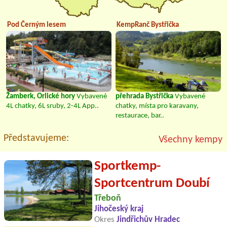
Pod Černým lesem
KempRanč Bystřička
Žamberk, Orlické hory
Vybavené
přehrada Bystřička
Vybavené
4L chatky, 6L sruby, 2-4L App..
chatky, místa pro karavany,
restaurace, bar..
Představujeme:
Všechny kempy
Sportkemp-
Sportcentrum Doubí
Třeboň
Jihočeský kraj
Okres
Jindřichův Hradec