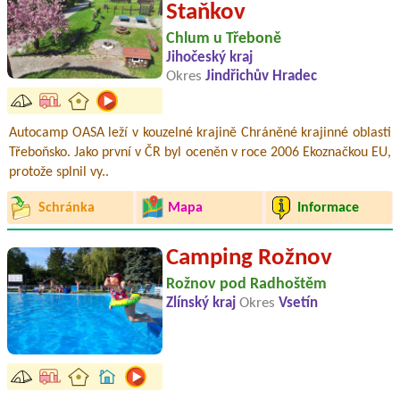
Staňkov
Chlum u Třeboně
Jihočeský kraj
Okres
Jindřichův Hradec
Autocamp OASA leží v kouzelné krajině Chráněné krajinné oblasti
Třeboňsko. Jako první v ČR byl oceněn v roce 2006 Ekoznačkou EU,
protože splnil vy..
Schránka
Mapa
Informace
Camping Rožnov
Rožnov pod Radhoštěm
Zlínský kraj
Okres
Vsetín