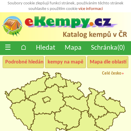
Soubory cookie zlepšují funkci stránek, používáním těchto stránek
souhlasíte s použitím cookie
více informací
☰
⌂
Hledat
Mapa
Schránka(
0
)
Podrobné hledání
kempy na mapě
Mapa dle oblastí
Celé česko
»