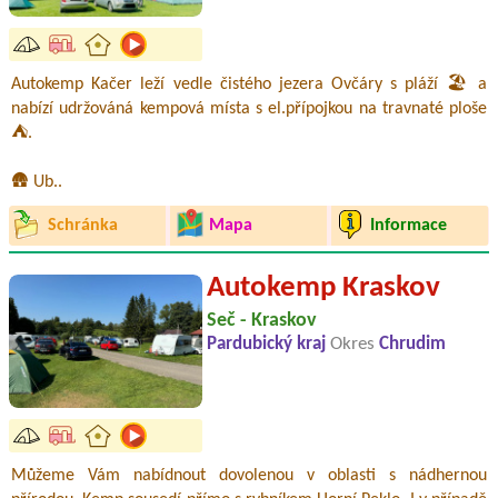
Autokemp Kačer leží vedle čistého jezera Ovčáry s pláží 🏖️ a
nabízí udržováná kempová místa s el.přípojkou na travnaté ploše
⛺.
🛖 Ub..
Schránka
Mapa
Informace
Autokemp Kraskov
Seč - Kraskov
Pardubický kraj
Okres
Chrudim
Můžeme Vám nabídnout dovolenou v oblasti s nádhernou