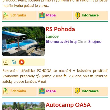
přírodou. Kemp sousedí přímo s rybníkem Horní Peklo. I v případě
nepříznivého počasí je v oko..
Schránka
Mapa
Informace
RS Pohoda
Lančov
Jihomoravský kraj
Okres
Znojmo
Rekreační středisko POHODA se nachází v krásném prostředí
Vranovské přehrady 💦 přímo v lese🌳 v klidné oblasti Stříbrné
zátoky u obce Lančov. V naš..
Schránka
Mapa
Informace
Autocamp OASA