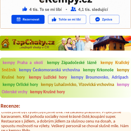
Aneta Melicharová
***
kempy Praha a okolí
kempy Západočeské lázně
kempy Kralický
Byli jsme zde v týdnu od 25.7. do 1.8. 2026. Kemp jako takový je pěkný.
Sněžník
kempy Českomoravská vrchovina
kempy Krkonoše
kempy
V umývárně i na WC bylo vždy čisto, doplněný papír i utěrky, což při
množství návštěvníků není samozřejmost. V kempu je obchod a
Krušné hory
kempy Lužické hory
kempy Broumovsko, Adršpach
restaurace, kebab a další občerstvení. Co nás ale velice zklamalo byl
kempy Orlické hory
kempy Luhačovicko, Vizovická vrchovina
kempy
celodenní hluk z repráků u stanů a absolutní bezohlednost ostatních
ubytovaných. Přes den jsem si připadala jak na pouti- z každého koutu
Oderské vrchy
kempy Krušné hory
hrála jiná hudba.Kemp pěkný, ale takový rámus jsme ještě nezažili...
Jana
*****
Recenze:
Chtěli jsme být týden,byli jsme dva. Na začátku prázdnin. Přijeli jsme
karavanem. Klid pohoda socialky nové krásné čisté,koupání super.
Restaurace s jídlem, a dobrým jídlem za slušnou cenu na dosah, a
spoustu možností na výlety. Veškerý personál se choval slušně mile. Nám
se v kempu líbilo.