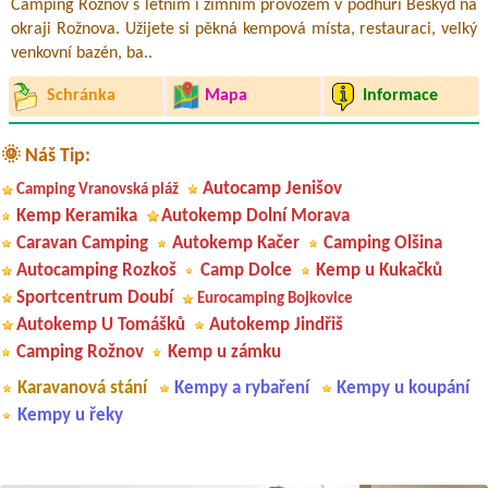
Camping Rožnov s letním i zimním provozem v podhůří Beskyd na
okraji Rožnova. Užijete si pěkná kempová místa, restauraci, velký
venkovní bazén, ba..
Schránka
Mapa
Informace
🌞 Náš Tip:
Autocamp Jenišov
Camping Vranovská pláž
Kemp Keramika
Autokemp Dolní Morava
Caravan Camping
Autokemp Kačer
Camping Olšina
Autocamping Rozkoš
Camp Dolce
Kemp u Kukačků
Sportcentrum Doubí
Eurocamping Bojkovice
Autokemp U Tomášků
Autokemp Jindřiš
Camping Rožnov
Kemp u zámku
Karavanová stání
Kempy a rybaření
Kempy u koupání
Kempy u řeky