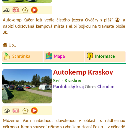
Autokemp Kačer leží vedle čistého jezera Ovčáry s pláží 🏖️ a
nabízí udržováná kempová místa s el.přípojkou na travnaté ploše
⛺.
🛖 Ub..
Schránka
Mapa
Informace
Autokemp Kraskov
Seč - Kraskov
Pardubický kraj
Okres
Chrudim
Můžeme Vám nabídnout dovolenou v oblasti s nádhernou
přírodou. Kemp sousedí přímo s rybníkem Horní Peklo. I v případě