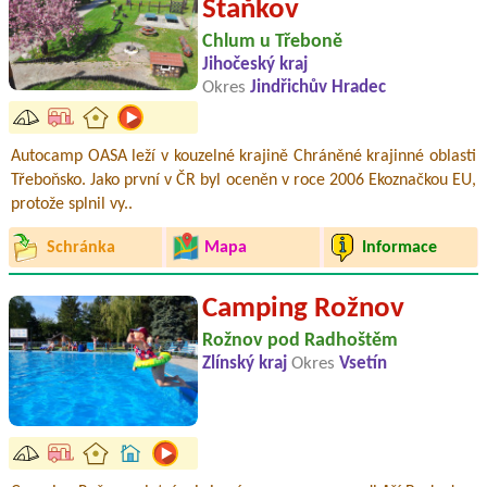
Staňkov
Chlum u Třeboně
Jihočeský kraj
Okres
Jindřichův Hradec
Autocamp OASA leží v kouzelné krajině Chráněné krajinné oblasti
Třeboňsko. Jako první v ČR byl oceněn v roce 2006 Ekoznačkou EU,
protože splnil vy..
Schránka
Mapa
Informace
Camping Rožnov
Rožnov pod Radhoštěm
Zlínský kraj
Okres
Vsetín