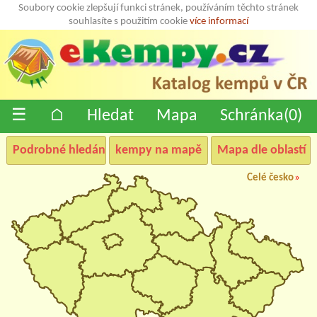
Soubory cookie zlepšují funkci stránek, používáním těchto stránek
souhlasíte s použitím cookie
více informací
☰
⌂
Hledat
Mapa
Schránka(
0
)
Podrobné hledání
kempy na mapě
Mapa dle oblastí
Celé česko
»