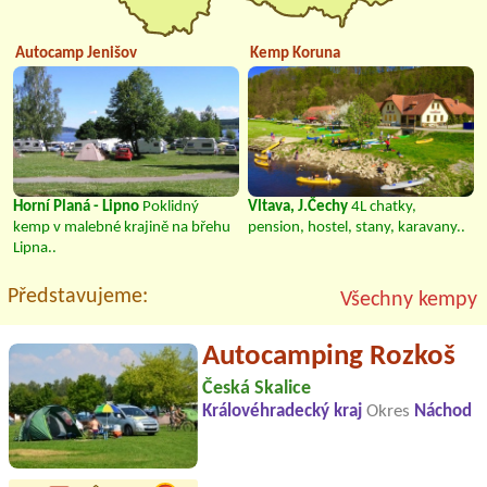
Autocamp Jenišov
Kemp Koruna
Horní Planá - Lipno
Poklidný
Vltava, J.Čechy
4L chatky,
kemp v malebné krajině na břehu
pension, hostel, stany, karavany..
Lipna..
Představujeme:
Všechny kempy
Autocamping Rozkoš
Česká Skalice
Královéhradecký kraj
Okres
Náchod