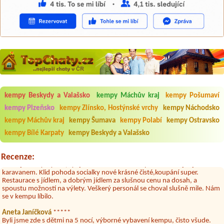
Aneta Melicharová
***
Byli jsme zde v týdnu od 25.7. do 1.8. 2026. Kemp jako takový je pěkný.
kempy Beskydy a Valašsko
kempy Máchův kraj
kempy Pošumaví
V umývárně i na WC bylo vždy čisto, doplněný papír i utěrky, což při
množství návštěvníků není samozřejmost. V kempu je obchod a
kempy Plzeňsko
kempy Zlínsko, Hostýnské vrchy
kempy Náchodsko
restaurace, kebab a další občerstvení. Co nás ale velice zklamalo byl
celodenní hluk z repráků u stanů a absolutní bezohlednost ostatních
kempy Máchův kraj
kempy Šumava
kempy Polabí
kempy Ostravsko
ubytovaných. Přes den jsem si připadala jak na pouti- z každého koutu
kempy Bílé Karpaty
kempy Beskydy a Valašsko
hrála jiná hudba.Kemp pěkný, ale takový rámus jsme ještě nezažili...
Jana
*****
Recenze:
Chtěli jsme být týden,byli jsme dva. Na začátku prázdnin. Přijeli jsme
karavanem. Klid pohoda socialky nové krásné čisté,koupání super.
Restaurace s jídlem, a dobrým jídlem za slušnou cenu na dosah, a
spoustu možností na výlety. Veškerý personál se choval slušně mile. Nám
se v kempu líbilo.
Aneta Janíčková
*****
Byli jsme zde s dětmi na 5 nocí, výborné vybavení kempu, čisto všude.