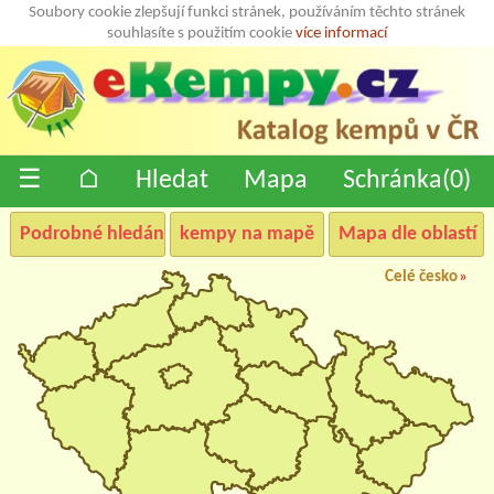
Soubory cookie zlepšují funkci stránek, používáním těchto stránek
souhlasíte s použitím cookie
více informací
☰
⌂
Hledat
Mapa
Schránka(
0
)
Podrobné hledání
kempy na mapě
Mapa dle oblastí
Celé česko
»