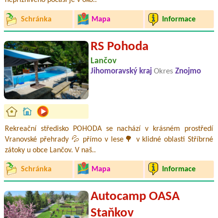
nepříznivého počasí je v oko..
Schránka
Mapa
Informace
RS Pohoda
Lančov
Jihomoravský kraj
Okres
Znojmo
Rekreační středisko POHODA se nachází v krásném prostředí
Vranovské přehrady 💦 přímo v lese🌳 v klidné oblasti Stříbrné
zátoky u obce Lančov. V naš..
Schránka
Mapa
Informace
Autocamp OASA
Staňkov