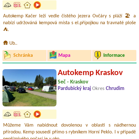
Autokemp Kačer leží vedle čistého jezera Ovčáry s pláží 🏖️ a
nabízí udržováná kempová místa s el.přípojkou na travnaté ploše
⛺.
🛖 Ub..
Schránka
Mapa
Informace
Autokemp Kraskov
Seč - Kraskov
Pardubický kraj
Okres
Chrudim
Můžeme Vám nabídnout dovolenou v oblasti s nádhernou
přírodou. Kemp sousedí přímo s rybníkem Horní Peklo. I v případě