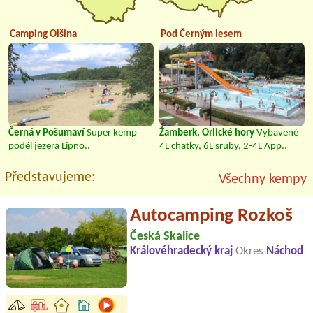
Camping Olšina
Pod Černým lesem
Černá v Pošumaví
Super kemp
Žamberk, Orlické hory
Vybavené
podél jezera Lipno..
4L chatky, 6L sruby, 2-4L App..
Představujeme:
Všechny kempy
Autocamping Rozkoš
Česká Skalice
Královéhradecký kraj
Okres
Náchod