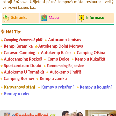
okraji Rožnova. Užijete si pěkná kempová místa, restauraci, velký
venkovní bazén, ba..
Schránka
Mapa
Informace
🌞 Náš Tip:
Autocamp Jenišov
Camping Vranovská pláž
Kemp Keramika
Autokemp Dolní Morava
Caravan Camping
Autokemp Kačer
Camping Olšina
Autocamping Rozkoš
Camp Dolce
Kemp u Kukačků
Sportcentrum Doubí
Eurocamping Bojkovice
Autokemp U Tomášků
Autokemp Jindřiš
Camping Rožnov
Kemp u zámku
Karavanová stání
Kempy a rybaření
Kempy u koupání
Kempy u řeky