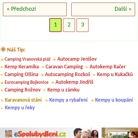
« Předchozí
Další »
1
2
3
🌞 Náš Tip:
Autocamp Jenišov
Camping Vranovská pláž
Kemp Keramika
Caravan Camping
Autokemp Kačer
Camping Olšina
Autocamping Rozkoš
Kemp u Kukačků
Autokemp Jindřiš
Eurocamping Bojkovice
Camping Rožnov
Kemp u zámku
Karavanová stání
Kempy a rybaření
Kempy u koupání
Kempy u řeky