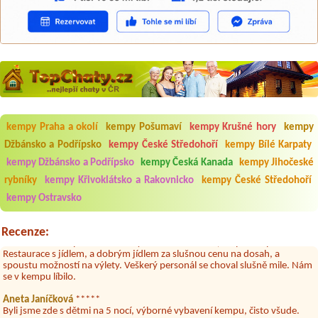
Aneta Melicharová
***
Byli jsme zde v týdnu od 25.7. do 1.8. 2026. Kemp jako takový je pěkný.
kempy Praha a okolí
kempy Pošumaví
kempy Krušné hory
kempy
V umývárně i na WC bylo vždy čisto, doplněný papír i utěrky, což při
Džbánsko a Podřípsko
kempy České Středohoří
kempy Bílé Karpaty
množství návštěvníků není samozřejmost. V kempu je obchod a
restaurace, kebab a další občerstvení. Co nás ale velice zklamalo byl
kempy Džbánsko a Podřípsko
kempy Česká Kanada
kempy Jihočeské
celodenní hluk z repráků u stanů a absolutní bezohlednost ostatních
ubytovaných. Přes den jsem si připadala jak na pouti- z každého koutu
rybníky
kempy Křivoklátsko a Rakovnicko
kempy České Středohoří
hrála jiná hudba.Kemp pěkný, ale takový rámus jsme ještě nezažili...
kempy Ostravsko
Jana
*****
Chtěli jsme být týden,byli jsme dva. Na začátku prázdnin. Přijeli jsme
Recenze:
karavanem. Klid pohoda socialky nové krásné čisté,koupání super.
Restaurace s jídlem, a dobrým jídlem za slušnou cenu na dosah, a
spoustu možností na výlety. Veškerý personál se choval slušně mile. Nám
se v kempu líbilo.
Aneta Janíčková
*****
Byli jsme zde s dětmi na 5 nocí, výborné vybavení kempu, čisto všude.
Výborná káva, mošt i víno a další.Milí hostitelé, vždy usměvaví a ochotní,