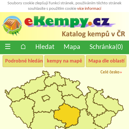
Soubory cookie zlepšují funkci stránek, používáním těchto stránek
souhlasíte s použitím cookie
více informací
☰
⌂
Hledat
Mapa
Schránka(
0
)
Podrobné hledání
kempy na mapě
Mapa dle oblastí
Celé česko
»