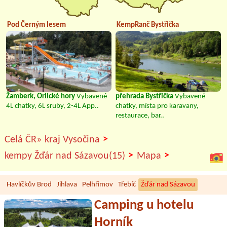
Pod Černým lesem
KempRanč Bystřička
Žamberk, Orlické hory
Vybavené
přehrada Bystřička
Vybavené
4L chatky, 6L sruby, 2-4L App..
chatky, místa pro karavany,
restaurace, bar..
>
Celá ČR»
kraj Vysočina
>
>
kempy Žďár nad Sázavou(15)
Mapa
Havlíčkův Brod
Jihlava
Pelhřimov
Třebíč
Žďár nad Sázavou
Camping u hotelu
Horník