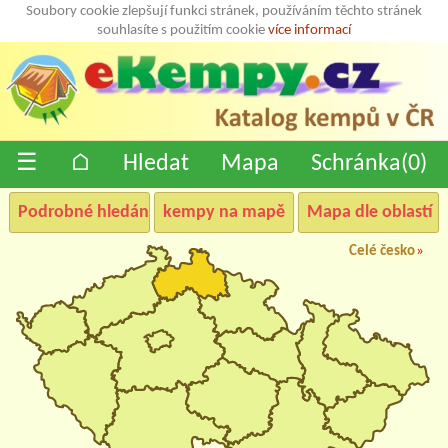
Soubory cookie zlepšují funkci stránek, používáním těchto stránek
souhlasíte s použitím cookie
více informací
☰
⌂
Hledat
Mapa
Schránka(
0
)
Podrobné hledání
kempy na mapě
Mapa dle oblastí
Celé česko
»