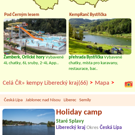
Pod Černým lesem
KempRanč Bystřička
Žamberk, Orlické hory
Vybavené
přehrada Bystřička
Vybavené
4L chatky, 6L sruby, 2-4L App..
chatky, místa pro karavany,
restaurace, bar..
>
>
Celá ČR»
kempy Liberecký kraj(66)
Mapa
Česká Lípa
Jablonec nad Nisou
Liberec
Semily
Holiday camp
Staré Splavy
Liberecký kraj
Okres
Česká Lípa