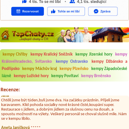
Aneta Melicharová
***
kempy Chřiby
kempy Kralický Sněžník
kempy Jizerské hory
kempy
Byli jsme zde v týdnu od 25.7. do 1.8. 2026. Kemp jako takový je pěkný.
V umývárně i na WC bylo vždy čisto, doplněný papír i utěrky, což při
Královéhradecko, Svitavsko
kempy Ostravsko
kempy Džbánsko a
množství návštěvníků není samozřejmost. V kempu je obchod a
Podřípsko
kempy Máchův kraj
kempy Plzeňsko
kempy Západočeské
restaurace, kebab a další občerstvení. Co nás ale velice zklamalo byl
celodenní hluk z repráků u stanů a absolutní bezohlednost ostatních
lázně
kempy Lužické hory
kempy Povltaví
kempy Brněnsko
ubytovaných. Přes den jsem si připadala jak na pouti- z každého koutu
hrála jiná hudba.Kemp pěkný, ale takový rámus jsme ještě nezažili...
Recenze:
Jana
*****
Chtěli jsme být týden,byli jsme dva. Na začátku prázdnin. Přijeli jsme
karavanem. Klid pohoda socialky nové krásné čisté,koupání super.
Restaurace s jídlem, a dobrým jídlem za slušnou cenu na dosah, a
spoustu možností na výlety. Veškerý personál se choval slušně mile. Nám
se v kempu líbilo.
Aneta Janíčková
*****