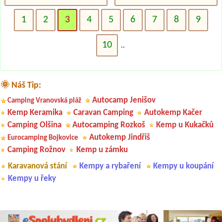
1
2
3
4
5
6
7
8
9
10
..
🌞 Náš Tip:
Autocamp Jenišov
Camping Vranovská pláž
Kemp Keramika
Caravan Camping
Autokemp Kačer
Camping Olšina
Autocamping Rozkoš
Kemp u Kukačků
Autokemp Jindřiš
Eurocamping Bojkovice
Camping Rožnov
Kemp u zámku
Karavanová stání
Kempy a rybaření
Kempy u koupání
Kempy u řeky