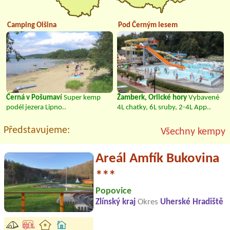
Camping Olšina
Pod Černým lesem
Černá v Pošumaví
Super kemp
Žamberk, Orlické hory
Vybavené
podél jezera Lipno..
4L chatky, 6L sruby, 2-4L App..
Představujeme:
Všechny kempy
Areál Amfík Bukovina
***
Popovice
Zlínský kraj
Okres
Uherské Hradiště