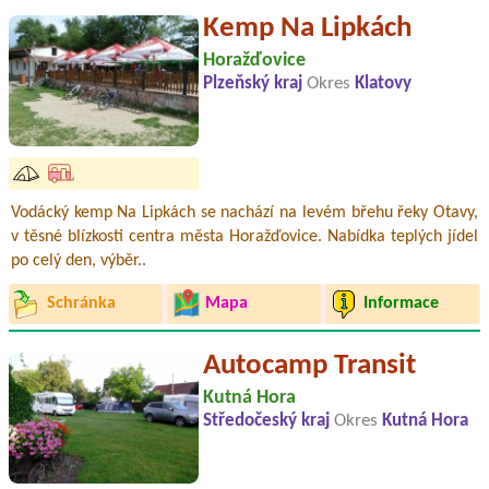
Kemp Na Lipkách
Horažďovice
Plzeňský kraj
Okres
Klatovy
Vodácký kemp Na Lipkách se nachází na levém břehu řeky Otavy,
v těsné blízkosti centra města Horažďovice. Nabídka teplých jídel
po celý den, výběr..
Schránka
Mapa
Informace
Autocamp Transit
Kutná Hora
Středočeský kraj
Okres
Kutná Hora