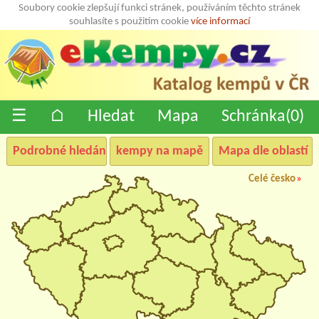
Soubory cookie zlepšují funkci stránek, používáním těchto stránek
souhlasíte s použitím cookie
více informací
☰
⌂
Hledat
Mapa
Schránka(
0
)
Podrobné hledání
kempy na mapě
Mapa dle oblastí
Celé česko
»