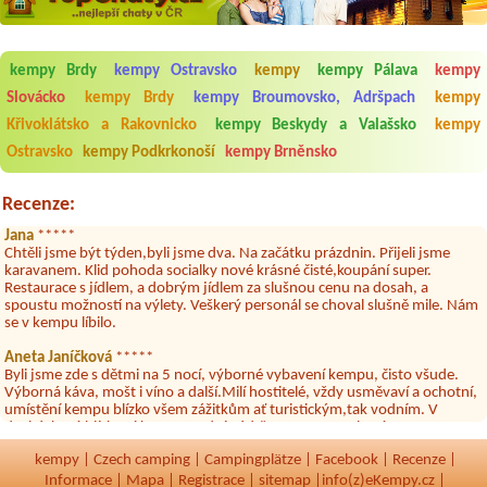
Aneta Melicharová
***
kempy Brdy
kempy Ostravsko
kempy
kempy Pálava
kempy
Byli jsme zde v týdnu od 25.7. do 1.8. 2026. Kemp jako takový je pěkný.
Slovácko
kempy Brdy
kempy Broumovsko, Adršpach
kempy
V umývárně i na WC bylo vždy čisto, doplněný papír i utěrky, což při
množství návštěvníků není samozřejmost. V kempu je obchod a
Křivoklátsko a Rakovnicko
kempy Beskydy a Valašsko
kempy
restaurace, kebab a další občerstvení. Co nás ale velice zklamalo byl
Ostravsko
kempy Podkrkonoší
kempy Brněnsko
celodenní hluk z repráků u stanů a absolutní bezohlednost ostatních
ubytovaných. Přes den jsem si připadala jak na pouti- z každého koutu
hrála jiná hudba.Kemp pěkný, ale takový rámus jsme ještě nezažili...
Recenze:
Jana
*****
Chtěli jsme být týden,byli jsme dva. Na začátku prázdnin. Přijeli jsme
karavanem. Klid pohoda socialky nové krásné čisté,koupání super.
Restaurace s jídlem, a dobrým jídlem za slušnou cenu na dosah, a
spoustu možností na výlety. Veškerý personál se choval slušně mile. Nám
se v kempu líbilo.
Aneta Janíčková
*****
Byli jsme zde s dětmi na 5 nocí, výborné vybavení kempu, čisto všude.
Výborná káva, mošt i víno a další.Milí hostitelé, vždy usměvaví a ochotní,
umístění kempu blízko všem zážitkům ať turistickým,tak vodním. V
docházkové blízkosti kempu vodní nádrž, restaurace a bazénem,
autobusová zastávka, obchod a další. Děkujeme, bylo to úžasné.
kempy
|
Czech camping
|
Campingplätze
|
Facebook
|
Recenze
|
Kateřina+ Květoslav+ Jana+ Zdeněk
*****
Informace
|
Mapa
|
Registrace
|
sitemap
|
info(z)eKempy.cz |