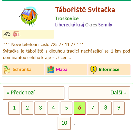
Tábořiště Svitačka
Troskovice
Liberecký kraj
Okres
Semily
*** Nové telefonní číslo 725 77 11 77 ***
Svitačka je tábořiště s dlouhou tradicí nacházející se 1 km pod
dominantou celého kraje – zříceni..
Schránka
Mapa
Informace
« Předchozí
Další »
1
2
3
4
5
6
7
8
9
10
..