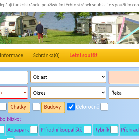
lepšují funkci stránek, používáním těchto stránek souhlasíte s použitím co
Informace
Schránka(
0
)
Letní soutěž
Chatky
Budovy
Celoročně
o blízko:
Aquapark
Přírodní koupaliště
Rybník
Přehrad