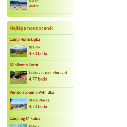
Úštěk
4682x
Václav Vacula
*****
Za nás to nej co může být. Jezdíme s
kar. cca 25 let do Jindřiše vždy
radostně. Děkujeme Vaculovi, Brno.
Nejlépe hodnocené:
Camp Horní Lipka
Králíky
4.83 bodů
Minikemp Harta
Leskovec nad Moravicí
4.77 bodů
Pension a Kemp Vyhlídka
Stará Oleška
4.73 bodů
Camping Mikulov
Mikulov