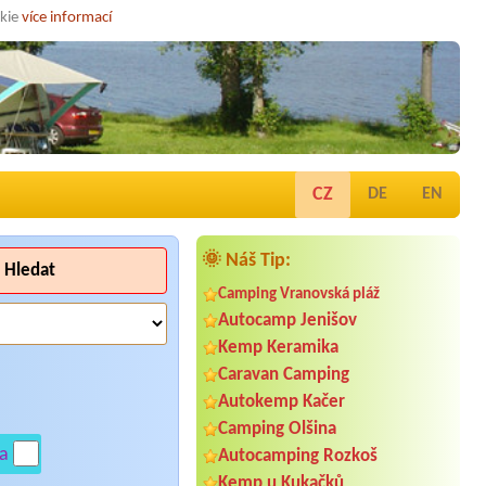
okie
více informací
CZ
DE
EN
🌞 Náš Tip:
Hledat
Camping Vranovská pláž
Autocamp Jenišov
Kemp Keramika
Caravan Camping
Autokemp Kačer
Camping Olšina
a
Autocamping Rozkoš
Kemp u Kukačků