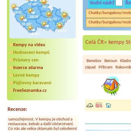
Vodní nádrž
Ře
Chatky/bungalovy/mob
Chatky/bungalovy/mob
Celá ČR»
kempy St
Kempy na videu
Hodnocení kempů
Průmery cen
Benešov
Beroun
Kladn
západ
Příbram
Rakovní
Inzerce zdarma
Levné kempy
Půjčovny karavanů
Aneta Melicharová
***
FreeSeznamka.cz
Byli jsme zde v týdnu od 25.7. do 1.8.
2026. Kemp jako takový je pěkný. V
umývárně i na WC bylo vždy čisto,
doplněný papír i utěrky, což při
Recenze:
množství návštěvníků není
samozřejmost. V kempu je obchod a
restaurace, kebab a další občerstvení.
Co nás ale velice zklamalo byl celodenní
hluk z repráků u stanů a absolutní