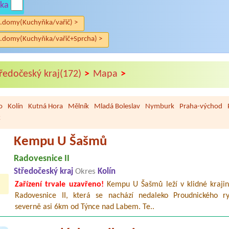
ka
.domy(Kuchyňka/vařič) >
.domy(Kuchyňka/vařič+Sprcha) >
>
>
ředočeský kraj(172)
Mapa
o
Kolín
Kutná Hora
Mělník
Mladá Boleslav
Nymburk
Praha-východ
k
Kempu U Šašmů
Radovesnice II
Středočeský kraj
Okres
Kolín
Zařízení trvale uzavřeno!
Kempu U Šašmů leží v klidné krajin
Radovesnice II, která se nachází nedaleko Proudnického r
severně asi 6km od Týnce nad Labem. Te..