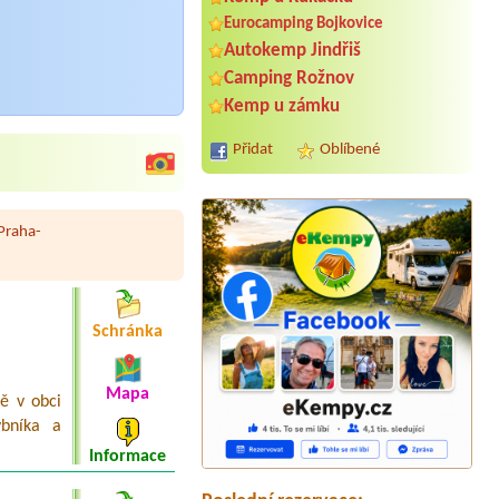
Eurocamping Bojkovice
Autokemp Jindřiš
Camping Rožnov
Kemp u zámku
Přidat
Oblíbené
Praha-
Schránka
Mapa
ě v obci
Termín od 2026-08-11 |
Autokemp
ybníka a
Bílina Kyselka
Chatka 3
Informace
Termín od 2026-08-03 |
RS Višňová u