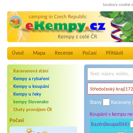
Soubory cookie z
Úvod
Mapa
Recenze
Počasí
Přihlásit
Karavanová stání
Kempy a rybaření
Kempy u koupání
Kempy u řeky
kempy Slovensko
Stany
Karavany
Chaty pronájem ČR
Koupání v kempu neb
Počasí
Bazén(koupaliště)