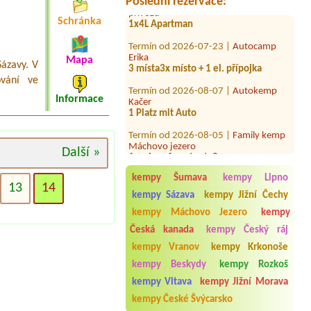
Poslední rezervace:
přívozu
1x4L Apartman
Schránka
Termín od 2026-07-23 |
Autocamp
Erika
3 místa3x místo + 1 el. přípojka
Mapa
ázavy. V
Termín od 2026-08-07 |
Autokemp
vání ve
Kačer
Informace
1 Platz mit Auto
Termín od 2026-08-05 |
Family kemp
Máchovo jezero
1 x place for a tent, 2 persons
Další »
Termín od 2026-09-04 |
Autokemp
kempy Šumava
kempy Lipno
Bílina Kyselka
13
14
NeKdekoliv. 2 lůžková chatka.
kempy Sázava
kempy Jižní Čechy
Termín od 2026-08-01 |
Tábořiště
kempy Máchovo Jezero
kempy
Morávka
Česká kanada
kempy Český ráj
1 stan
kempy Vranov
kempy Krkonoše
Termín od 2026-08-02 |
Paraplíčko
kempy Beskydy
kempy Rozkoš
veřejné tábořiště
3osoby+pes,stan
kempy Vltava
kempy Jižní Morava
kempy České Švýcarsko
Termín od 2026-07-30 |
Camping