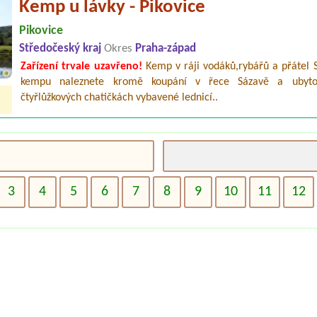
Kemp u lávky - Pikovice
Pikovice
Středočeský kraj
Okres
Praha-západ
Zařízení trvale uzavřeno!
Kemp v ráji vodáků,rybářů a přátel S
kempu naleznete kromě koupání v řece Sázavě a ubyto
čtyřlůžkových chatičkách vybavené lednicí..
3
4
5
6
7
8
9
10
11
12