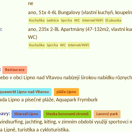
ne
ano, 51x 4-6L Bungalovy (vlastní kuchyň, koupeln
Kuchyňka
Lednice
Sprcha
WC
Internet/WiFi
El.zásuvka
:
ano, 235x 2-8L Apartmány (47-132m2, vlastní ku
WC)
Kuchyňka
Sprcha
WC
Internet/WiFi
:
Restaurace
ebo v obci Lipno nad Vltavou nabízejí širokou nabídku různych 
quaworld Lipno nad Vltavou
pláže Lipno
rada Lipno a písečné pláže, Aquapark Frymburk
bavy:
Skiareál Lipno
Stezka korunami stromů
Lanový park
,windsurfing, jachting, kiting, v zimním období využijí sportovci
 Lipně, turistika a cykloturistika.