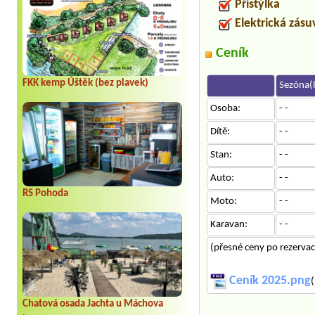
Přistýlka
Elektrická zás
Ceník
FKK kemp Úštěk (bez plavek)
Sezóna(l
Osoba:
- -
Dítě:
- -
Stan:
- -
Auto:
- -
RS Pohoda
Moto:
- -
Karavan:
- -
(přesné ceny po rezervaci
Ceník 2025.png
(
Chatová osada Jachta u Máchova