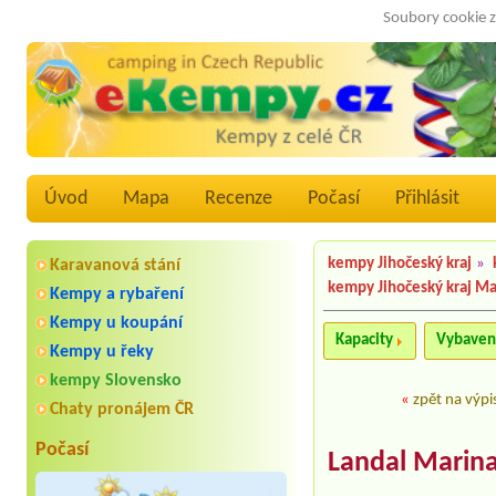
Soubory cookie z
Úvod
Mapa
Recenze
Počasí
Přihlásit
kempy Jihočeský kraj
»
Karavanová stání
kempy Jihočeský kraj M
Kempy a rybaření
Kempy u koupání
Kapacity
Vybaven
Kempy u řeky
kempy Slovensko
«
zpět na výpi
Chaty pronájem ČR
Počasí
Landal Marina