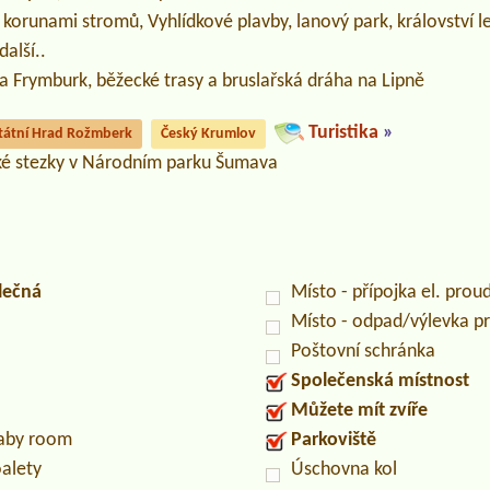
 korunami stromů, Vyhlídkové plavby, lanový park, království 
alší..
 a Frymburk, běžecké trasy a bruslařská dráha na Lipně
Turistika
»
tátní Hrad Rožmberk
Český Krumlov
ické stezky v Národním parku Šumava
lečná
Místo - přípojka el. prou
Místo - odpad/výlevka 
Poštovní schránka
Společenská místnost
Můžete mít zvíře
baby room
Parkoviště
oalety
Úschovna kol