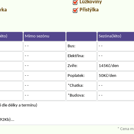
Lůžkoviny
uvka
Přistýlka
éto)
Mimo sezónu
Sezóna(léto)
- -
Bus:
- -
- -
Elektřina:
- -
- -
Zvíře:
145Kč/den
- -
Poplatek:
50Kč/den
- -
*Chatka:
- -
- -
*Budova:
- -
 dle délky a termínu)
92Kb)...
* Cena mů