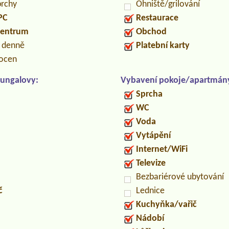
prchy
Ohniště/grilování
PC
Restaurace
centrum
Obchod
n denně
Platební karty
locen
ungalovy:
Vybavení pokoje/apartmán
Sprcha
WC
Voda
Vytápění
Internet/WiFi
Televize
Bezbariérové ubytování
č
Lednice
Kuchyňka/vařič
Nádobí