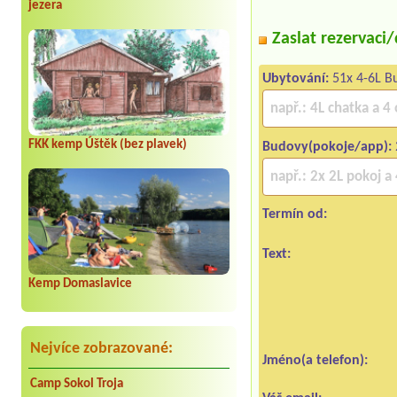
jezera
Zaslat rezervaci
Ubytování:
51x 4-6L Bu
FKK kemp Úštěk (bez plavek)
Budovy(pokoje/app):
Termín od:
Text:
Kemp Domaslavice
Nejvíce zobrazované:
Jméno(a telefon):
Camp Sokol Troja