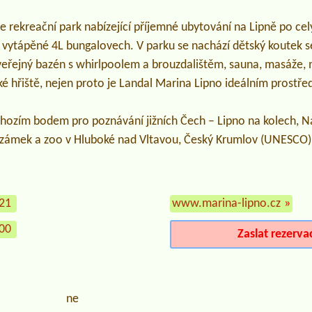
e rekreační park nabízející příjemné ubytování na Lipně po cel
vytápěné 4L bungalovech. V parku se nachází dětský koutek s
eřejný bazén s whirlpoolem a brouzdalištěm, sauna, masáže, min
ké hřiště, nejen proto je Landal Marina Lipno ideálním prostř
hozím bodem pro poznávání jižních Čech – Lipno na kolech, N
ámek a zoo v Hluboké nad Vltavou, Český Krumlov (UNESCO) a
621
www.marina-lipno.cz
»
100
Zaslat rezerva
ne