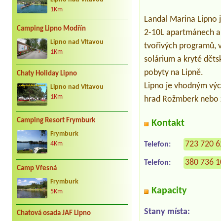
1Km
Landal Marina Lipno j
Camping Lipno Modřín
2-10L apartmánech a 
Lipno nad Vltavou
tvořivých programů, v
1Km
solárium a kryté děts
pobyty na Lipně.
Chaty Holiday Lipno
Lipno je vhodným výc
Lipno nad Vltavou
1Km
hrad Rožmberk nebo z
Camping Resort Frymburk
Kontakt
Frymburk
723 720 
Telefon:
4Km
380 736 
Telefon:
Camp Vřesná
Frymburk
Kapacity
5Km
Stany místa:
Chatová osada JAF Lipno