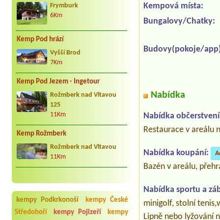
Kempová místa:
Frymburk
6Km
Bungalovy/Chatky:
Kemp Pod hrází
Budovy(pokoje/app)
Vyšší Brod
7Km
Kemp Pod Jezem - Ingetour
Nabídka
Rožmberk nad Vltavou
125
Nabídka občerstvení
11Km
Restaurace v areálu n
Kemp Rožmberk
Rožmberk nad Vltavou
Nabídka koupání:
A
11Km
Bazén v areálu, přeh
Nabídka sportu a zá
kempy Podkrkonoší
kempy České
minigolf, stolní tenis
Středohoří
kempy Pojizeří
kempy
Lipně nebo lyžování na