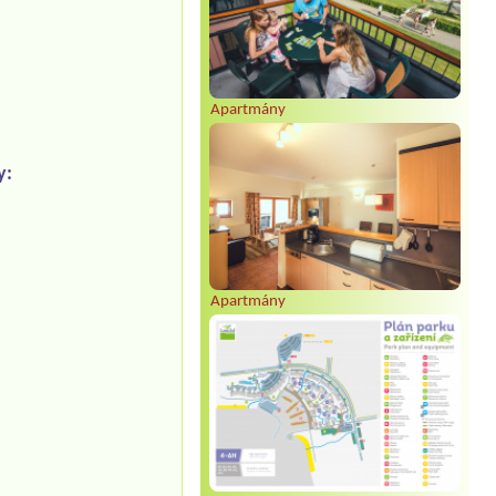
Apartmány
y:
Apartmány