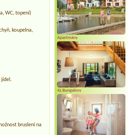
a, WC, topení)
chyň, koupelna,
Apartmány
jídel.
4L Bungalovy
 možnost bruslení na