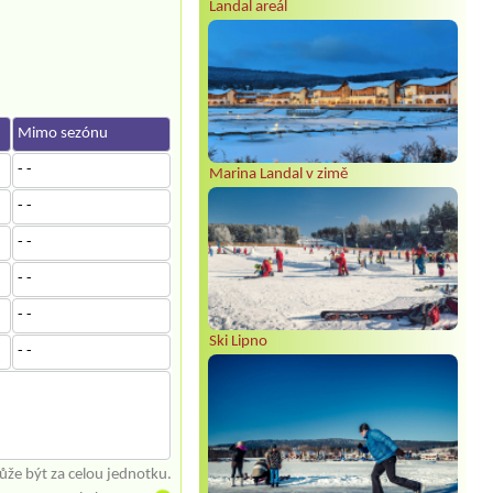
Landal areál
Mimo sezónu
- -
Marina Landal v zimě
- -
- -
- -
- -
Ski Lipno
- -
že být za celou jednotku.