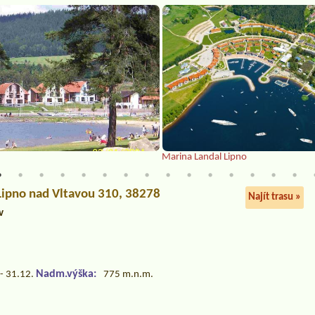
Marina Landal Lipno
 Lipno nad Vltavou 310, 38278
Najít trasu »
v
Nadm.výška:
- 31.12.
775 m.n.m.