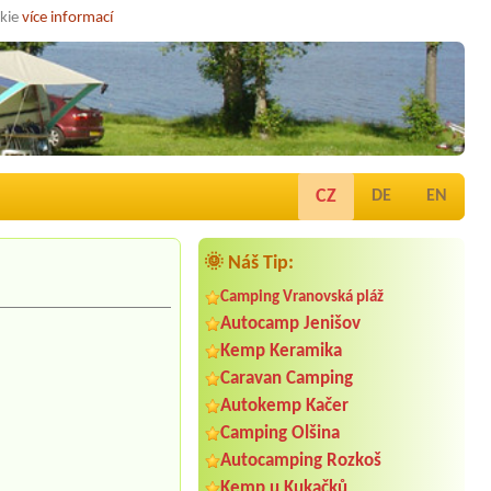
okie
více informací
CZ
DE
EN
🌞 Náš Tip:
Camping Vranovská pláž
Autocamp Jenišov
Kemp Keramika
Caravan Camping
Autokemp Kačer
Camping Olšina
Autocamping Rozkoš
Kemp u Kukačků