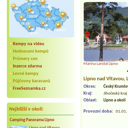
Kempy na videu
Hodnocení kempů
vby po Lipně
Průmery cen
Marina Landal Lipno
Inzerce zdarma
Levné kempy
Lipno nad Vltavou
,
Půjčovny karavanů
Okres:
Český Krumlo
FreeSeznamka.cz
Kraj:
Jihočeský kraj
Oblast:
Lipno a okolí
Nejbližší v okolí:
Provozní doba:
01.01. 
Camping Panorama Lipno
Lipno nad Vltavou