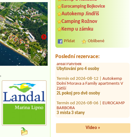
Eurocamping Bojkovice
Autokemp Jindřiš
Termín od 2026-08-01 |
Chatky Eko
Oaza Prachov
Camping Rožnov
Kemp u zámku
Termín od 2026-08-04 |
Autokemp
VESELÝ HABR
4L chatka pro 4 osoby
Přidat
Oblíbené
Termín od 2026-08-24 |
Rekreační
areál Pahrbek
Poslední rezervace:
Ubytování pro 4 osoby
Apartmány
Termín od 2026-08-12 |
Autokemp
Dolní Morava a Family apartments V
Zátiší
2L pokoj pro dvě osoby
Termín od 2026-08-06 |
EUROCAMP
BARBORA
3 místa 3 stany
Termín od 2026-08-08 |
Kemp a
koupaliště Michal
1 místo pro stan-3 osoby,1 místo pro
Video »
auto