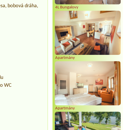
lesa, bobová dráha,
4L Bungalovy
Apartmány
du
pro WC
Apartmány