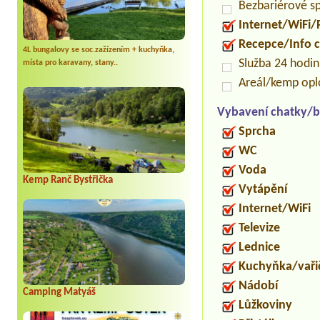
Bezbariérové s
Internet/WiFi/
Recepce/Info 
4L bungalovy se soc.zažízením + kuchyňka,
Služba 24 hodi
místa pro karavany, stany..
Areál/kemp op
Vybavení chatky/b
Sprcha
WC
Voda
Kemp Ranč Bystřička
Vytápění
Internet/WiFi
Televize
Lednice
Kuchyňka/vaři
Nádobí
Camping Matyáš
Lůžkoviny