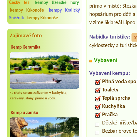
Český les
kempy Jizerské hory
přímo v místě: Stezka
kempy Krkonoše
kempy Kralický
hopsárium pro děti a d
Sněžník
kempy Krkonoše
v zime Skiareál Lipno
Zajímavé foto
Nabídka turistiky:
S
cyklostezky a turist
Kemp Keramika
Vybavení
Vybavení kempu:
Pitná voda spo
Toalety
4L chaty se soc.zažízením + kuchyňka,
Teplá sprcha
karavany, stany, přímo u vody..
Kuchyňka
Kemp u zámku
Pračka
Dětské hřiště/
Bezbariérové t