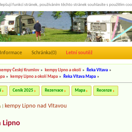
lepšují funkci stránek, používáním těchto stránek souhlasíte s použitím co
Informace
Schránka(
0
)
Letní soutěž
kempy Český Krumlov
»
kempy Lipno a okolí
»
Řeka Vltava
»
apa
»
kempy Lipno a okolí Mapa
»
Řeka Vltava Mapa
»
í
Ceník 2025
Rezervace
Mapa
Recenze
kempy Lipno nad Vltavou
s
|
 Lipno