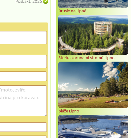
Posl.akt. 2025
Brusle na Lipně
Stezka korunami stromů Lipno
pláže Lipno