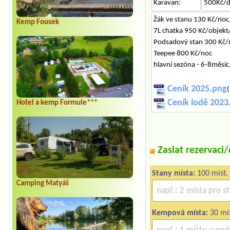
Karavan:
500Kč/
Žák ve stanu 130 Kč/noc,
Kemp Fousek
7L chatka 950 Kč/objekt
Podsadový stan 300 Kč/
Teepee 800 Kč/noc
hlavní sezóna - 6-8měsíc
Ceník 2025.png
(
Ceník lodě 2023
Hotel a kemp Formule***
Zaslat rezervaci
Stany místa:
100 míst,
Camping Matyáš
Kempová místa:
30 mís