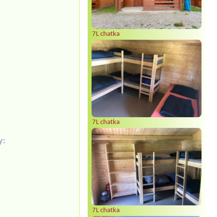
7L chatka
7L chatka
y:
7L chatka