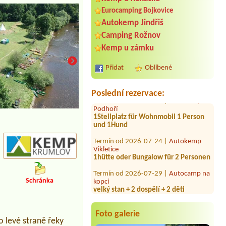
Eurocamping Bojkovice
Autokemp Jindřiš
Termín od 2026-07-26 |
Kemp a
Štěrkoviště na Krčáku
Camping Rožnov
1x obytné auto
Kemp u zámku
Termín od 2026-09-10 |
Kemp a
apartmány Mezní Louka
Přidat
Oblíbené
1x pokoj - 2 osoby
Termín od 2026-08-10 |
Autokemp
Poslední rezervace:
Podhoří
1Stellplatz für Wohnmobil 1 Person
und 1Hund
Termín od 2026-07-24 |
Autokemp
Vikletice
1hütte oder Bungalow für 2 Personen
Termín od 2026-07-29 |
Autocamp na
kopci
velký stan + 2 dospělí + 2 děti
Schránka
Termín od 2026-07-27 |
Kemp
Carlsbad
1 Wohnmobile
Foto galerie
 levé straně řeky
Termín od 2026-09-04 |
Autocamp