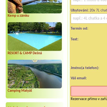
Ubytování:
20x 7L cha
Kemp u zámku
Termín od:
Text:
RESORT & CAMP Dešná
Jméno(a telefon):
Váš email:
Camping Matyáš
Rezervace přímo v zaříz