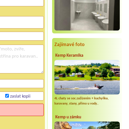
Zajímavé foto
Kemp Keramika
zaslat kopii
4L chaty se soc.zažízením + kuchyňka,
karavany, stany, přímo u vody..
Kemp u zámku