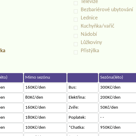
Televize
Bezbariérové ubytování
Lednice
Kuchyňka/vařič
Nádobí
Lůžkoviny
vka
Přistýlka
éto)
Mimo sezónu
Sezóna(léto)
den
160Kč/den
Bus:
300Kč/den
den
80Kč/den
Elektřina:
200Kč/den
den
160Kč/den
Zvíře:
50Kč/den
den
180Kč/den
Poplatek:
- -
den
100Kč/den
*Chatka:
950Kč/den