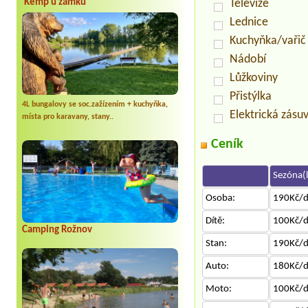
Televize
Kemp u zámku
Lednice
Kuchyňka/vařič
Nádobí
Lůžkoviny
Přistýlka
4L bungalovy se soc.zažízením + kuchyňka,
Elektrická zásu
místa pro karavany, stany..
Ceník
Sezóna(l
Osoba:
190Kč/
Dítě:
100Kč/
Camping Rožnov
Stan:
190Kč/
Auto:
180Kč/
Moto:
100Kč/