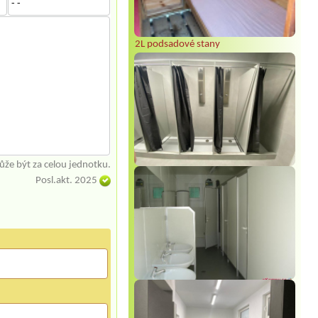
- -
2L podsadové stany
že být za celou jednotku.
Posl.akt. 2025