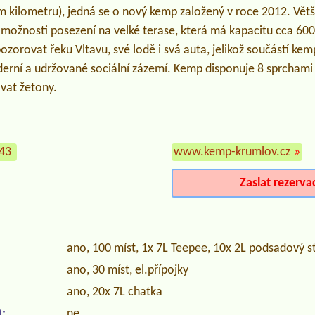
ím kilometru), jedná se o nový kemp založený v roce 2012. Vět
možnosti posezení na velké terase, která má kapacitu cca 600 
zorovat řeku Vltavu, své lodě i svá auta, jelikož součástí kemp
derní a udržované sociální zázemí. Kemp disponuje 8 sprchami 
vat žetony.
943
www.kemp-krumlov.cz
»
Zaslat rezerva
ano, 100 míst, 1x 7L Teepee, 10x 2L podsadový s
ano, 30 míst, el.přípojky
ano, 20x 7L chatka
:
ne