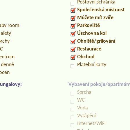
Poštovní schránka
Společenská místnost
Můžete mít zvíře
baby room
Parkoviště
oalety
Úschovna kol
prchy
Ohniště/grilování
PC
Restaurace
centrum
Obchod
n denně
Platební karty
locen
ungalovy:
Vybavení pokoje/apartmán
Sprcha
WC
Voda
Vytápění
Internet/WiFi