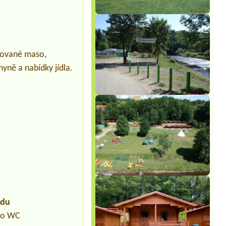
ilované maso,
yně a nabídky jídla.
udu
pro WC