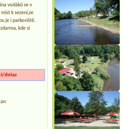
Erika
šina vodáků se v
3 místa pro karavany s el. přípojkou
míst k sezení,ze
(cca 6 dospělých, 5 dětí)3l chatka
(2d+1dítě), 5l chatka (3d+2děti)
u je i parkoviště.
Termín od 2026-07-27 |
Autokemp "U
zdarma, kde si
Vody"
3 L x 2x
Termín od 2026-08-20 |
Autocamping
Rozkoš
4L chatka, 2 dospělí, 2 děti 9 a 6 let
Termín od 2026-08-05 |
Autokemp
Tanvald
1Place with el
ci/dotaz
tan