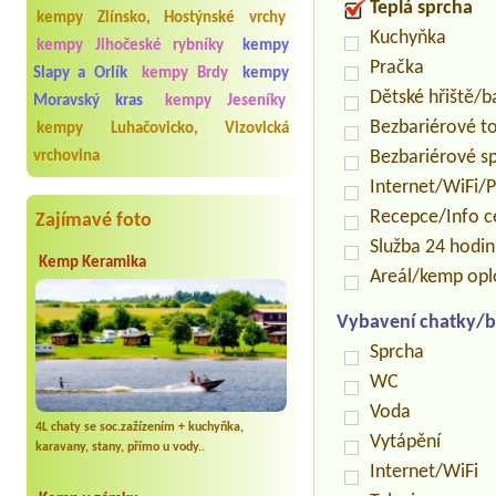
Teplá sprcha
kempy Zlínsko, Hostýnské vrchy
Kuchyňka
kempy Jihočeské rybníky
kempy
Pračka
Slapy a Orlík
kempy Brdy
kempy
Dětské hřiště/
Moravský kras
kempy Jeseníky
Bezbariérové t
kempy Luhačovicko, Vizovická
Bezbariérové s
vrchovina
Internet/WiFi/
Recepce/Info 
Zajímavé foto
Služba 24 hodi
Kemp Keramika
Areál/kemp op
Vybavení chatky/b
Sprcha
WC
Voda
4L chaty se soc.zažízením + kuchyňka,
Vytápění
karavany, stany, přímo u vody..
Internet/WiFi