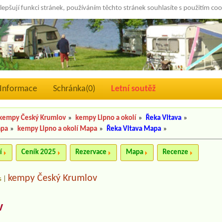
lepšují funkci stránek, používáním těchto stránek souhlasíte s použitím co
Informace
Schránka(
0
)
Letní soutěž
kempy Český Krumlov
»
kempy Lipno a okolí
»
Řeka Vltava
»
apa
»
kempy Lipno a okolí Mapa
»
Řeka Vltava Mapa
»
í
Ceník 2025
Rezervace
Mapa
Recenze
kempy Český Krumlov
s
|
v