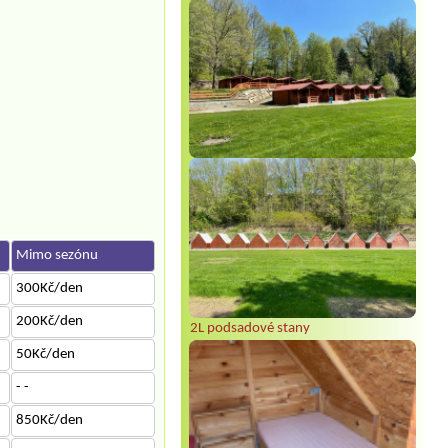
Mimo sezónu
300Kč/den
200Kč/den
2L podsadové stany
50Kč/den
- -
850Kč/den