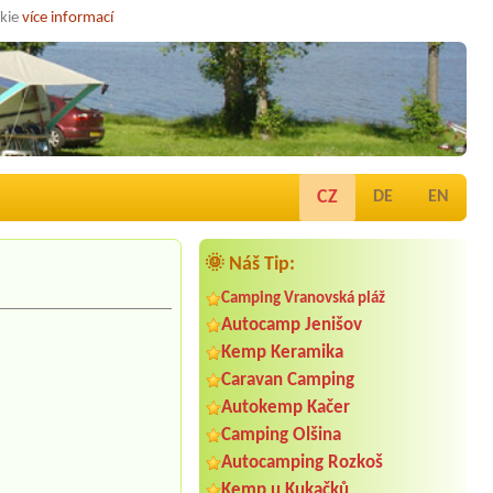
okie
více informací
CZ
DE
EN
🌞 Náš Tip:
Camping Vranovská pláž
Autocamp Jenišov
Kemp Keramika
Caravan Camping
Autokemp Kačer
Camping Olšina
Autocamping Rozkoš
Kemp u Kukačků