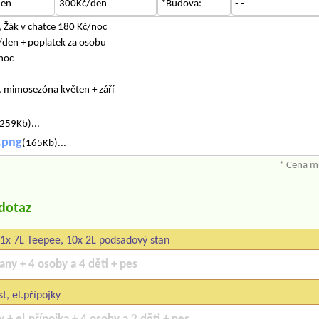
den
300Kč/den
*Budova:
- -
 Žák v chatce 180 Kč/noc
/den + poplatek za osobu
noc
, mimosezóna květen + září
259Kb)...
.png
(165Kb)...
* Cena mů
/dotaz
 1x 7L Teepee, 10x 2L podsadový stan
t, el.přípojky