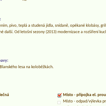
:
ním, pivo, teplá a studená jídla, snídaně, opékané klobásy, gr
é další. Od letošní sezony (2013) modernizace a rozšíření kuch
bavy:
y Blanského lesa na koloběžkách.
lečná
Místo - přípojka el. pro
Místo - odpad/výlevka 