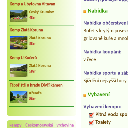
Kemp a Ubytovna Vltavan
Nabídka
Český Krumlov
4Km
Nabídka občerstvení
Kemp Zlatá Koruna
Bufet s krytým poseze
grilované kuře a mnoh
Zlatá Koruna
5Km
Nabídka koupání:
Kemp U Kučerů
v řece
Zlatá Koruna
5Km
Nabídka sportu a zá
Sjíždění nejvyšší hor
Tábořiště u hradu Dívčí kámen
Křemže
Vybavení
8Km
Vybavení kempu:
Pitná voda spo
Toalety
kempy Českomoravská vrchovina