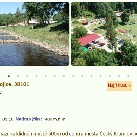
rojice, 38101
Najít trasu »
v
Nadm.výška:
- 01.10.
400 m.n.m.
ází na klidném místě 500m od centra města Český Krumlov po