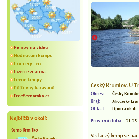
Kempy na videu
Hodnocení kempů
Průmery cen
Inzerce zdarma
Levné kempy
Český Krumlov
, U T
Půjčovny karavanů
Okres:
Český Krumlo
FreeSeznamka.cz
Kraj:
Jihočeský kraj
Oblast:
Lipno a okolí
Nejbližší v okolí:
Provozní doba:
01.05. 
Kemp Krmítko
Vodácký kemp se nach
Český Krumlov