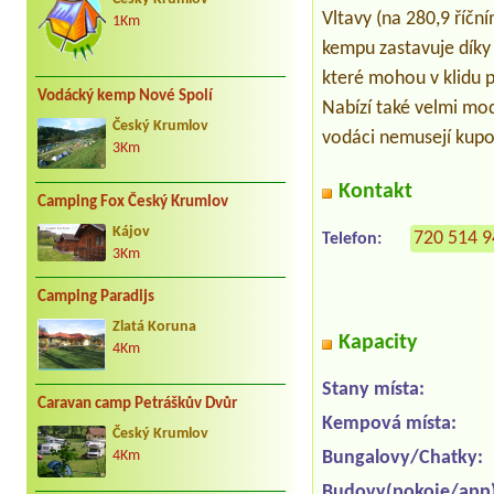
Vltavy (na 280,9 říčn
1Km
kempu zastavuje díky 
které mohou v klidu po
Vodácký kemp Nové Spolí
Nabízí také velmi mo
Český Krumlov
vodáci nemusejí kupo
3Km
Kontakt
Camping Fox Český Krumlov
Kájov
720 514 
Telefon:
3Km
Camping Paradijs
Zlatá Koruna
Kapacity
4Km
Stany místa:
Caravan camp Petráškův Dvůr
Kempová místa:
Český Krumlov
Bungalovy/Chatky:
4Km
Budovy(pokoje/app)