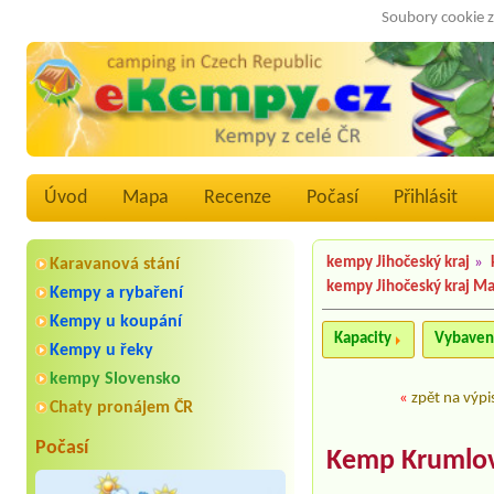
Soubory cookie z
Úvod
Mapa
Recenze
Počasí
Přihlásit
kempy Jihočeský kraj
»
Karavanová stání
kempy Jihočeský kraj M
Kempy a rybaření
Kempy u koupání
Kapacity
Vybaven
Kempy u řeky
kempy Slovensko
«
zpět na výpi
Chaty pronájem ČR
Počasí
Kemp Krumlo