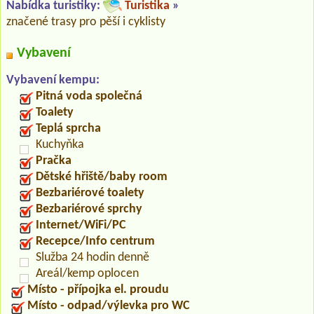
Nabídka turistiky:
Turistika
»
značené trasy pro pěší i cyklisty
Vybavení
Vybavení kempu:
Pitná voda společná
Toalety
Teplá sprcha
Kuchyňka
Pračka
Dětské hřiště/baby room
Bezbariérové toalety
Bezbariérové sprchy
Internet/WiFi/PC
Recepce/Info centrum
Služba 24 hodin denně
Areál/kemp oplocen
Místo - přípojka el. proudu
Místo - odpad/výlevka pro WC