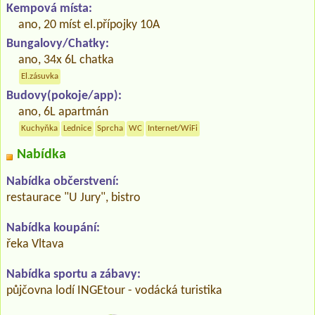
Kempová místa:
ano, 20 míst el.přípojky 10A
Bungalovy/Chatky:
ano, 34x 6L chatka
El.zásuvka
Budovy(pokoje/app):
ano, 6L apartmán
Kuchyňka
Lednice
Sprcha
WC
Internet/WiFi
Nabídka
Nabídka občerstvení:
restaurace "U Jury", bistro
Nabídka koupání:
řeka Vltava
Nabídka sportu a zábavy:
půjčovna lodí INGEtour - vodácká turistika