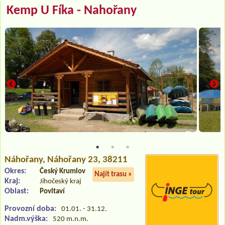
Kemp U Fíka - Nahořany
Náhořany
, Náhořany 23, 38211
Okres:
Český Krumlov
Najít trasu »
Kraj:
Jihočeský kraj
Oblast:
Povltaví
Provozní doba:
01.01. - 31.12.
Nadm.výška:
520 m.n.m.