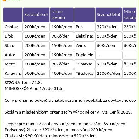
Mimo
Mimo
Sezóna(léto)
Sezóna(léto)
sezónu
sezónu
Osoba:
200Kč/den
190Kč/den
Bus:
320Kč/den
260Kč/
Dítě:
100Kč/den
90Kč/den
Elektřina:
190Kč/den
190Kč/
Stan:
200Kč/den
190Kč/den
Zvíře:
80Kč/den
80Kč/d
Auto:
200Kč/den
190Kč/den
Poplatek:
- -
- -
Moto:
100Kč/den
90Kč/den
*Chatka:
990Kč/den
890Kč/
Karavan:
500Kč/den
400Kč/den
*Budova:
2100Kč/den
1800Kč
SEZÓNA 1.6. - 31.8.
MIMOSEZÓNA od 1.9. do 31.5.
Ceny pronájmu pokojů a chatek nezahrnují poplatek za ubytované osob
Školám a mládežnickým organizacím výhodné ceny - viz. Ceník 2023.
Teepee pro max. 12 osob: 990 Kč/den, mimo sezónu 890 Kč/den
Podsadový 2L stan: 290 Kč/den, mimosezóna 230 Kč/den
Chatka 6L: 990 Kč/den, mimosezóna 890 Kč/den