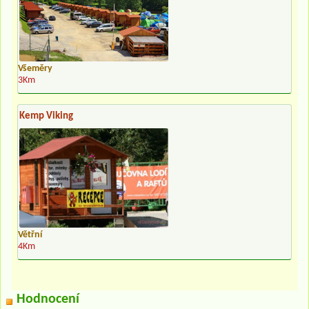
Všeměry
3Km
Kemp Viking
Větřní
4Km
Hodnocení