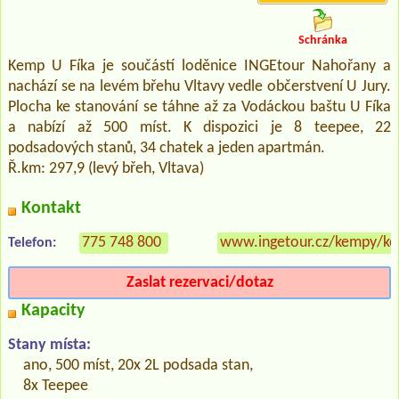
Schránka
Kemp U Fíka je součástí loděnice INGEtour Nahořany a
nachází se na levém břehu Vltavy vedle občerstvení U Jury.
Plocha ke stanování se táhne až za Vodáckou baštu U Fíka
a nabízí až 500 míst. K dispozici je 8 teepee, 22
podsadových stanů, 34 chatek a jeden apartmán.
Ř.km: 297,9 (levý břeh, Vltava)
Kontakt
775 748 800
www.ingetour.cz/kempy/ke
Telefon:
Zaslat rezervaci/dotaz
Kapacity
Stany místa:
ano, 500 míst, 20x 2L podsada stan,
8x Teepee