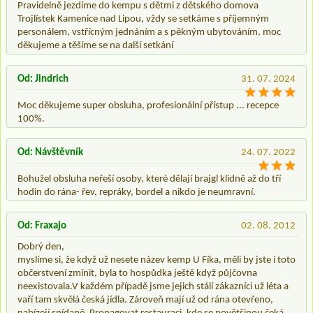
Pravidelně jezdíme do kempu s dětmi z dětského domova
Trojlístek Kamenice nad Lipou, vždy se setkáme s příjemným
personálem, vstřícným jednáním a s pěkným ubytováním, moc
děkujeme a těšíme se na další setkání
Od: Jindrich
31. 07. 2024
Moc děkujeme super obsluha, profesionální přístup ... recepce
100%.
Od: Návštěvník
24. 07. 2022
Bohužel obsluha neřeší osoby, které dělají brajgl klidně až do tří
hodin do rána- řev, repráky, bordel a nikdo je neumravní.
Od: Fraxajo
02. 08. 2012
Dobrý den,
myslíme si, že když už nesete název kemp U Fíka, měli by jste i toto
občerstvení zmínit, byla to hospůdka ještě když půjčovna
neexistovala.V každém případě jsme jejich stálí zákazníci už léta a
vaří tam skvělá česká jídla. Zároveň mají už od rána otevřeno,