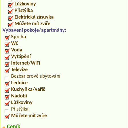
Lůžkoviny
Přistýlka
Elektrická zásuvka
Můžete mít zvíře
Vybavení pokoje/apartmány:
Sprcha
WC
Voda
Vytápění
Internet/WiFi
Televize
Bezbariérové ubytování
Lednice
Kuchyňka/vařič
Nádobí
Lůžkoviny
Přistýlka
Můžete mít zvíře
Ceník