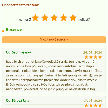
Ohodnoťte teto zařízení:
nejhorší
nejlepší
Recenze
Vložit nový názor
»
Od: Sedmikrásky
24. 09. 2024
Ráda bych ohodnotila spíše vodácký servis, ten je na výborné
úrovni, co se týče půjčování, vodáckého autobusu a přístupu
personálu. Pokud jde o kemp, tak je to kemp. Člověk musí počítat,
že se nejspíš moc nevyspí (částečně to řeší špunty do uší :-)), ale je
zde čisto (nezapáchají zde přeplněné kontejnery, jako to bývá v
jiných kempech) a co se týče jídla, tak se zde dá nasnídat,
naobědvat i povečeřet. Snad jen o přípojku na elektřinu je boj.
Od: Fárová Jana
17. 08. 2024