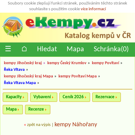
Soubory cookie zlepšují funkci stránek, používáním těchto stránek
souhlasíte s použitím cookie
více informací
☰
⌂
Hledat
Mapa
Schránka(
0
)
kempy Jihočeský kraj
»
kempy Český Krumlov
»
kempy Povltaví
»
Řeka Vltava
»
kempy Jihočeský kraj Mapa
»
kempy Povltaví Mapa
»
Řeka Vltava Mapa
»
Kapacity
Vybavení
Ceník 2026
Rezervace
Mapa
Recenze
kempy Náhořany
«
zpět na výpis
|