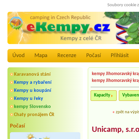
Soubory cookie z
Úvod
Mapa
Recenze
Počasí
Přihlásit
kempy Jihomoravský kra
Karavanová stání
kempy Jihomoravský kra
Kempy a rybaření
Kempy u koupání
Kapacity
Vybaven
Kempy u řeky
kempy Slovensko
«
zpět na výpi
Chaty pronájem ČR
Počasí
Unicamp, s.r.o