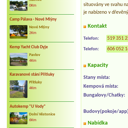
situovány ve svahu na
0Km
je nabízeno v dřevěný
Camp Pálava - Nové Mlýny
Kontakt
Nové Mlýny
2Km
519 351 
Telefon:
Kemp Yacht Club Dyje
606 052 
Telefon:
Pavlov
4Km
Kapacity
Karavanové stání Přítluky
Stany místa:
Přítluky
Kempová místa:
4Km
Bungalovy/Chatky:
Autokemp "U Vody"
Budovy(pokoje/app)
Dolní Věstonice
6Km
Nabídka