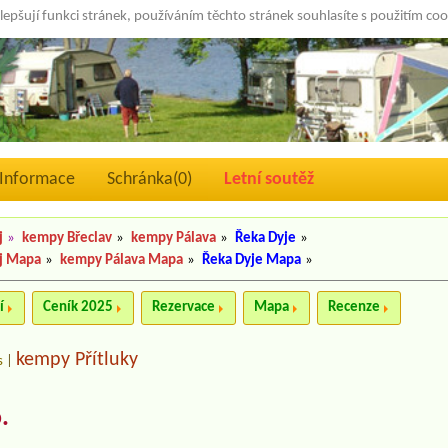
lepšují funkci stránek, používáním těchto stránek souhlasíte s použitím co
Informace
Schránka(
0
)
Letní soutěž
j
»
kempy Břeclav
»
kempy Pálava
»
Řeka Dyje
»
j Mapa
»
kempy Pálava Mapa
»
Řeka Dyje Mapa
»
í
Ceník 2025
Rezervace
Mapa
Recenze
kempy Přítluky
s
|
.