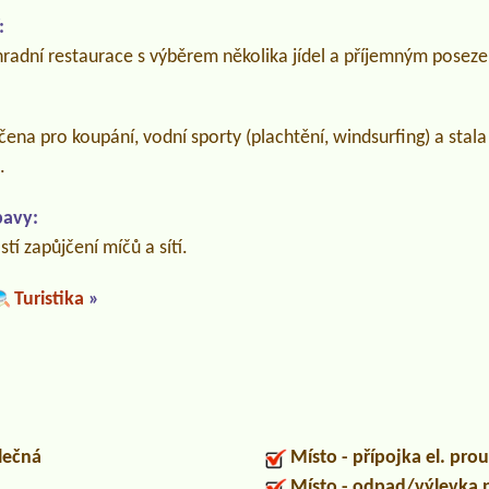
:
hradní restaurace s výběrem několika jídel a příjemným posez
čena pro koupání, vodní sporty (plachtění, windsurfing) a stala
.
bavy:
stí zapůjčení míčů a sítí.
Turistika
»
lečná
Místo - přípojka el. pro
Místo - odpad/výlevka