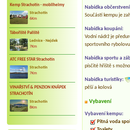
Kemp Strachotín - mobilheimy
Nabídka občerstvení
Strachotín
Součástí kempu je za
6Km
Nabídka koupání:
Tábořiště Paliště
Vodní nádrž je předur
Lednice - Nejdek
sportovního rybolovu
7Km
Nabídka sportu a zá
ATC FREE STAR Strachotín
písčité hřiště s možno
Strachotín
7Km
Nabídka turistiky:
pěší a kolová
VINAŘSTVÍ & PENZION KNÁPEK
STRACHOTÍN
Vybavení
Strachotín
8Km
Vybavení kempu:
Pitná voda spo
Toalety