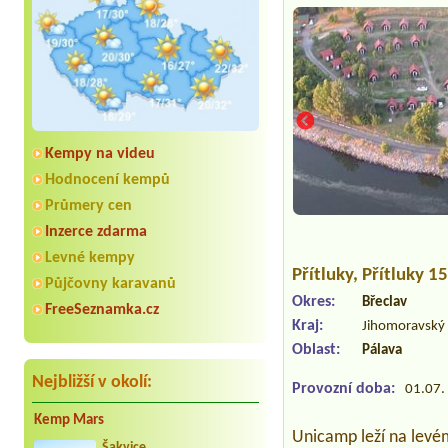
Kempy na videu
Hodnocení kempů
Průmery cen
Inzerce zdarma
Levné kempy
Přítluky
, Přítluky 1
Půjčovny karavanů
Okres:
Břeclav
FreeSeznamka.cz
Kraj:
Jihomoravský 
Oblast:
Pálava
Nejbližší v okolí:
Provozní doba:
01.07. 
Kemp Mars
Unicamp leží na levém
Šakvice