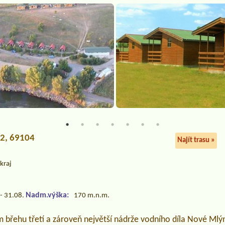
52, 69104
Najít trasu »
kraj
Nadm.výška:
- 31.08.
170 m.n.m.
 břehu třetí a zároveň největší nádrže vodního díla Nové Mlý