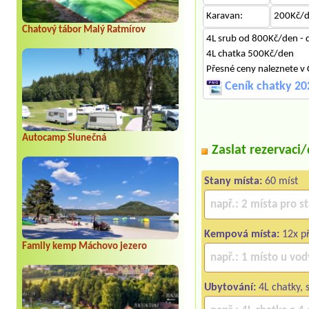
Karavan:
200Kč/
Chatový tábor Malý Ratmírov
4L srub od 800Kč/den - 
4L chatka 500Kč/den
Přesné ceny naleznete v
Ceník chatky 20
Autocamp Slunečná
Zaslat rezervaci
Stany místa:
60 míst
Kempová místa:
12x př
Family kemp Máchovo jezero
Ubytování:
4L chatky, 