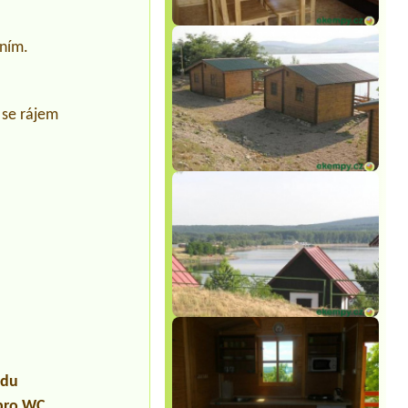
ením.
 se rájem
udu
 pro WC