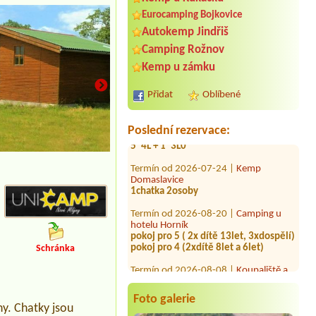
Eurocamping Bojkovice
Autokemp Jindřiš
Termín od 2026-07-29 |
Stellplatz
Český Krumlov
Camping Rožnov
1 místo + el.přípojka, voda, 2 os. + 2
Kemp u zámku
děti
Termín od 2027-07-24 |
Rekreační
Přidat
Oblíbené
zařízení ORION
1.týden: 4*4L + 1*3L + 1*2L, 2.týden:
5*4L + 1*3L0
Poslední rezervace:
Termín od 2026-07-24 |
Kemp
Domaslavice
1chatka 2osoby
Termín od 2026-08-20 |
Camping u
hotelu Horník
pokoj pro 5 ( 2x dítě 13let, 3xdospělí)
pokoj pro 4 (2xdítě 8let a 6let)
Schránka
Termín od 2026-08-08 |
Koupaliště a
kemp Křtiny
4L
Termín od 2026-08-09 |
Kemp
Foto galerie
ny. Chatky jsou
Čertoryje