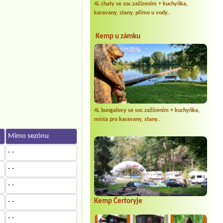
4L chaty se soc.zažízením + kuchyňka,
karavany, stany, přímo u vody..
Kemp u zámku
4L bungalovy se soc.zažízením + kuchyňka,
místa pro karavany, stany..
Mimo sezónu
- -
- -
- -
Kemp Čertoryje
- -
- -