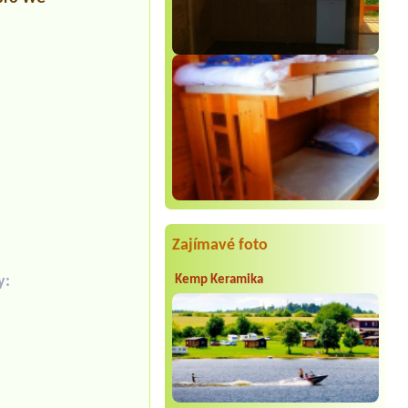
Zajímavé foto
y:
Kemp Keramika