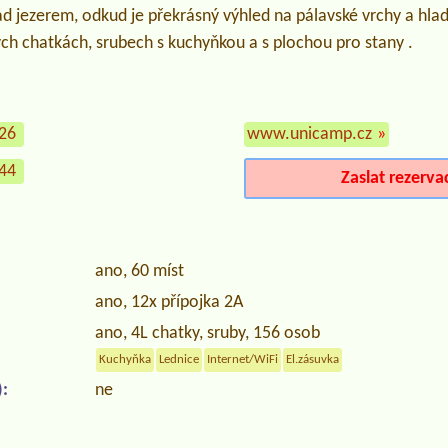
d jezerem, odkud je překrásný výhled na pálavské vrchy a hla
ch chatkách, srubech s kuchyňkou a s plochou pro stany .
226
www.unicamp.cz
»
144
Zaslat rezerva
ano, 60 míst
ano, 12x přípojka 2A
ano, 4L chatky, sruby, 156 osob
Kuchyňka
Lednice
Internet/WiFi
El.zásuvka
:
ne