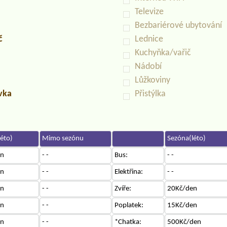
Televize
Bezbariérové ubytování
č
Lednice
Kuchyňka/vařič
Nádobí
Lůžkoviny
uvka
Přistýlka
éto)
Mimo sezónu
Sezóna(léto)
en
- -
Bus:
- -
en
- -
Elektřina:
- -
en
- -
Zvíře:
20Kč/den
en
- -
Poplatek:
15Kč/den
en
- -
*Chatka:
500Kč/den