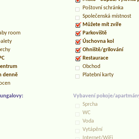
Poštovní schránka
Společenská místnost
Můžete mít zvíře
baby room
Parkoviště
oalety
Úschovna kol
prchy
Ohniště/grilování
PC
Restaurace
centrum
Obchod
in denně
Platební karty
locen
ungalovy:
Vybavení pokoje/apartmán
Sprcha
WC
Voda
Vytápění
Internet/WiFi