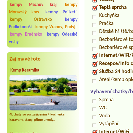
kempy Máchův kraj
kempy
Teplá sprcha
Moravský kras
kempy Pojizeří
Kuchyňka
kempy Ostravsko
kempy
Pračka
Podkrkonoší
kempy Vranov, Podyjí
Dětské hřiště/
kempy Brněnsko
kempy Oderské
Bezbariérové t
vrchy
Bezbariérové s
Internet/WiFi/
Zajímavé foto
Recepce/Info 
Kemp Keramika
Služba 24 hod
Areál/kemp op
Vybavení chatky/b
Sprcha
WC
4L chaty se soc.zažízením + kuchyňka,
Voda
karavany, stany, přímo u vody..
Vytápění
Internet/WiFi