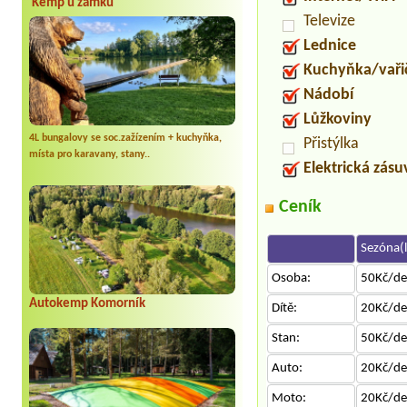
Kemp u zámku
Televize
Lednice
Kuchyňka/vaři
Nádobí
Lůžkoviny
4L bungalovy se soc.zažízením + kuchyňka,
Přistýlka
místa pro karavany, stany..
Elektrická zás
Ceník
Sezóna(l
Osoba:
50Kč/d
Autokemp Komorník
Dítě:
20Kč/d
Stan:
50Kč/d
Auto:
20Kč/d
Moto:
20Kč/d