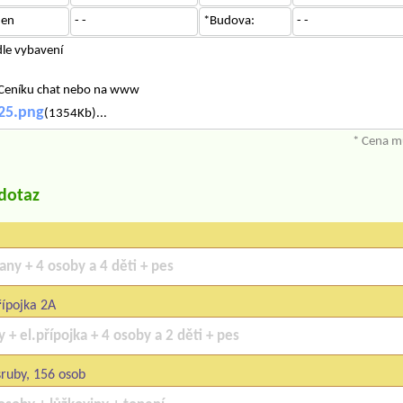
den
- -
*Budova:
- -
dle vybavení
 Ceníku chat nebo na www
25.png
(1354Kb)...
* Cena mů
/dotaz
ípojka 2A
sruby, 156 osob