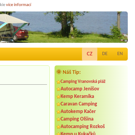
okie
více informací
CZ
DE
EN
🌞 Náš Tip:
Camping Vranovská pláž
Autocamp Jenišov
Kemp Keramika
Caravan Camping
Autokemp Kačer
Camping Olšina
Autocamping Rozkoš
Kemp u Kukačků