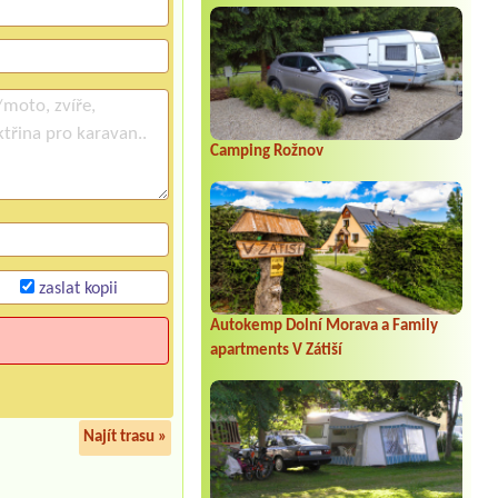
Camping Rožnov
zaslat kopii
Autokemp Dolní Morava a Family
apartments V Zátiší
Najít trasu »