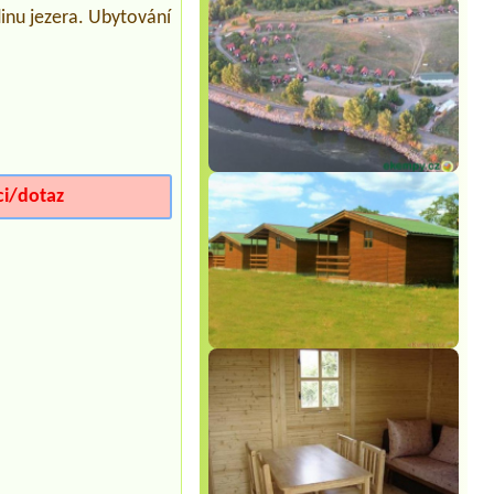
dinu jezera. Ubytování
Termín od 2026-08-16 |
Tábořiště a
kemp U Lemura
4l chatka- 3lidi
Termín od 2026-08-01 |
Chaty Zvůle
Chata nebo penzion 2x2 lůžkový
pokoj
Termín od 2026-07-31 |
Autokemp
Merkur Pasohlávky
ci/dotaz
3 místa pro stany + 4 dospělí + 4 děti
Termín od 2026-07-20 |
Tábořiště U
Včelky
1 Zelt groß, 2 Erwachsene, 2 Kinder, 1
Hund1 Auto