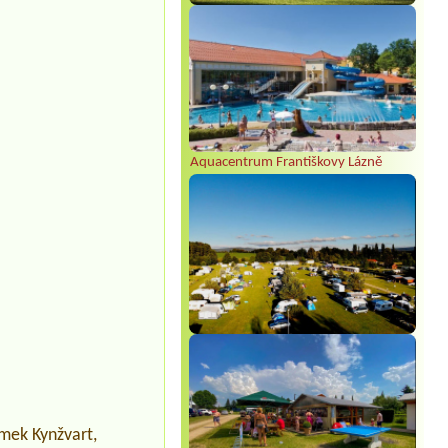
Aquacentrum Františkovy Lázně
ámek Kynžvart,