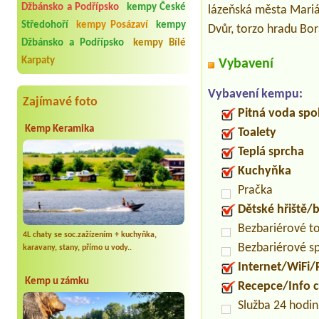
Džbánsko a Podřípsko
kempy České
lázeňská města Mariá
Středohoří
kempy Posázaví
kempy
Dvůr, torzo hradu Bor
Džbánsko a Podřípsko
kempy Bílé
Karpaty
Vybavení
Vybavení kempu:
Zajímavé foto
Pitná voda spo
Kemp Keramika
Toalety
Teplá sprcha
Kuchyňka
Pračka
Dětské hřiště
Bezbariérové t
4L chaty se soc.zažízením + kuchyňka,
Bezbariérové s
karavany, stany, přímo u vody..
Internet/WiFi/
Kemp u zámku
Recepce/Info 
Služba 24 hodi