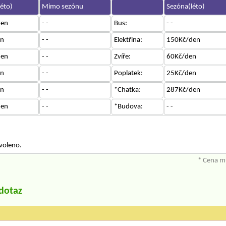
éto)
Mimo sezónu
Sezóna(léto)
den
- -
Bus:
- -
en
- -
Elektřina:
150Kč/den
den
- -
Zvíře:
60Kč/den
en
- -
Poplatek:
25Kč/den
en
- -
*Chatka:
287Kč/den
den
- -
*Budova:
- -
voleno.
* Cena mů
/dotaz