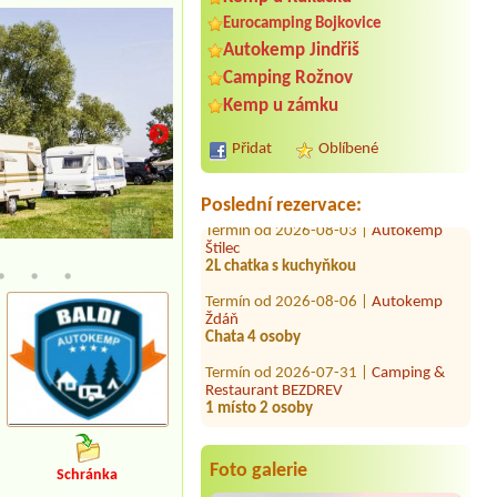
Eurocamping Bojkovice
Termín od 2026-08-08 |
Kemp a
Autokemp Jindřiš
apartmány Mezní Louka
Camping Rožnov
2 osoby bez stanu
Kemp u zámku
Termín od 2026-07-25 |
Autocamp
Erika
1x for car only, no tent or anything
Přidat
Oblíbené
else
Termín od 2026-08-03 |
Autokemp
Poslední rezervace:
Štilec
2L chatka s kuchyňkou
Termín od 2026-08-06 |
Autokemp
Ždáň
Chata 4 osoby
Termín od 2026-07-31 |
Camping &
Restaurant BEZDREV
1 místo 2 osoby
Termín od 2026-08-14 |
Kemp Mláka
4 lůžková chata+4 odoby
Termín od 2026-07-26 |
Rekreační
Foto galerie
Schránka
středisko LESÁK