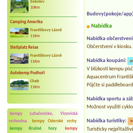
Sokolov
10Km
Budovy(pokoje/app)
Camping Amerika
Nabídka
Františkovy Lázně
11Km
Nabídka občerstvení
Občerstvení v kiosku.
Stellplatz Relax
Františkovy Lázně
Nabídka koupání:
p
11Km
V blízkosti kempu písč
Autokemp Podhoří
Aquacentrum Františ
Cheb
Půjčte si paddleboard
11Km
Nabídka sportu a zá
Možnost využití cyklo
kempy Luhačovicko, Vizovická
Nabídka turistiky:
vrchovina
kempy Oderské vrchy
M
kempy Krušné hory
kempy
Turisticky nejpřitažl