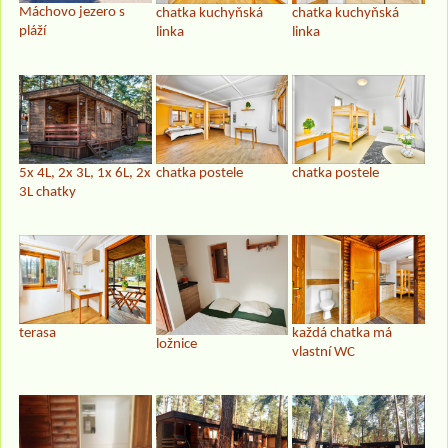
Máchovo jezero s
chatka kuchyňská
chatka kuchyňská
pláží
linka
linka
5x 4L, 2x 3L, 1x 6L, 2x
chatka postele
chatka postele
3L chatky
terasa
každá chatka má
ložnice
vlastní WC