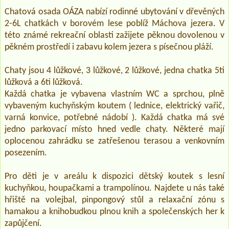
Chatová osada OÁZA nabízí rodinné ubytování v dřevěných
2-6L chatkách v borovém lese poblíž Máchova jezera. V
této známé rekreační oblasti zažijete pěknou dovolenou v
pěkném prostředí i zabavu kolem jezera s písečnou pláží.
Chaty jsou 4 lůžkové, 3 lůžkové, 2 lůžkové, jedna chatka 5ti
lůžková a 6ti lůžková.
Každá chatka je vybavena vlastním WC a sprchou, plně
vybaveným kuchyňským koutem ( lednice, elektrický vařič,
varná konvice, potřebné nádobí ). Každá chatka má své
jedno parkovací místo hned vedle chaty. Některé mají
oplocenou zahrádku se zatřešenou terasou a venkovním
posezením.
Pro děti je v areálu k dispozici dětský koutek s lesní
kuchyňkou, houpačkami a trampolínou. Najdete u nás také
hřiště na volejbal, pinpongový stůl a relaxační zónu s
hamakou a knihobudkou plnou knih a společenských her k
zapůjčení.