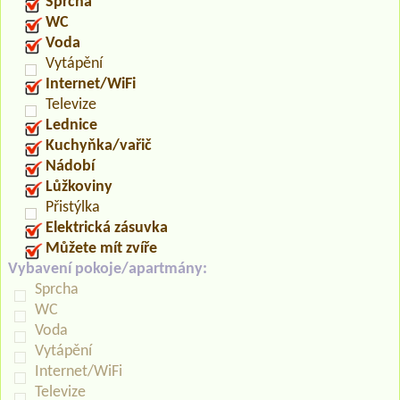
Sprcha
WC
Voda
Vytápění
Internet/WiFi
Televize
Lednice
Kuchyňka/vařič
Nádobí
Lůžkoviny
Přistýlka
Elektrická zásuvka
Můžete mít zvíře
Vybavení pokoje/apartmány:
Sprcha
WC
Voda
Vytápění
Internet/WiFi
Televize