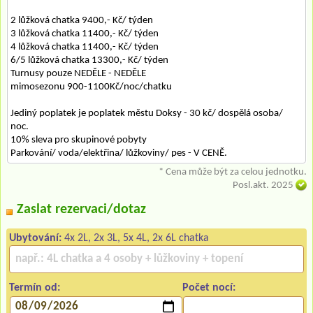
2 lůžková chatka 9400,- Kč/ týden
3 lůžková chatka 11400,- Kč/ týden
4 lůžková chatka 11400,- Kč/ týden
6/5 lůžková chatka 13300,- Kč/ týden
Turnusy pouze NEDĚLE - NEDĚLE
mimosezonu 900-1100Kč/noc/chatku
Jediný poplatek je poplatek městu Doksy - 30 kč/ dospělá osoba/
noc.
10% sleva pro skupinové pobyty
Parkování/ voda/elektřina/ lůžkoviny/ pes - V CENĚ.
* Cena může být za celou jednotku.
Posl.akt. 2025
Zaslat rezervaci/dotaz
Ubytování:
4x 2L, 2x 3L, 5x 4L, 2x 6L chatka
Termín od:
Počet nocí: