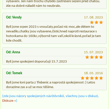
vybavení. Jen nám trochu chybělo zastřešení sezení před chatou.
Ale na dobré náladě nám to neubralo.
Od: Vendy
17. 08. 2023
Byli jsme srpen 2023 s vnoučaty,počasi nic moc,ale détem to
nevadilo,chatky jsou vybavene,čisté,hned naproti restaurace s
hotovkama do 160kc,výborně tam vaří,okolí krásné,pořad je tam
kde chodit.
Od: Anna
15. 07. 2023
Byli jsme spokojeni doporučuji 15.7.2023
Od: Tomek
18. 05. 2016
Byli jsme loni parta z Třebenic a naprostá spokojenost :) Letos
dorazíme zas a už se moc těšíme.
(zde jsou názory spokojených návštěvníků, všechny jsou v diskuzi,
Diskuze »
)