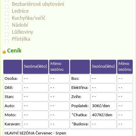
Bezbariérové ubytování
Lednice
Kuchyňka/vařič
Nádobí
Lůžkoviny
Přistýlka
Ceník
Mimo
Mimo
Sezóna(léto)
Sezóna(léto)
sezónu
sezónu
Osoba:
- -
- -
Bus:
- -
- -
Dítě:
- -
- -
Elektřina:
- -
- -
Stan:
- -
- -
Zvíře:
- -
- -
Auto:
- -
- -
Poplatek:
30Kč/den
- -
Moto:
- -
- -
*Chatka:
407Kč/den
- -
Karavan:
- -
- -
*Budova:
- -
- -
HLAVNÍ SEZÓNA Červenec - Srpen