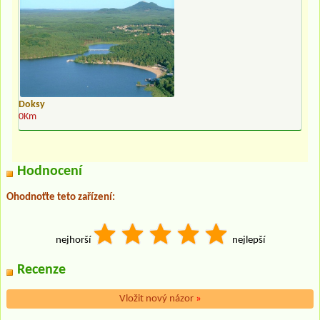
Doksy
0Km
Hodnocení
Ohodnoťte teto zařízení:
nejhorší
nejlepší
Recenze
Vložit nový názor
»