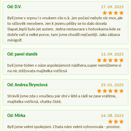
Od: D.V.
17. 09. 2025
Byli jsme v srpnu i s vnukem vše o.k. jen počasí nebylo nic moc,ale
to sičlověk nevybere. Jen k jezeru pěšky se to dalo docela
šlapat,lepší bylo jet autem. Jedna restaurace s hotovkama kde se
dobře vaří a velké porce, tam jsme chodili nejčastěji. Jako zábava
minigolf.
Od: pavel staněk
13. 09. 2025
byli jsme týden v oáze aspokojenost nádhera,super nemůžeme si
na nic stěžovata majitelka vstřícná
Od: Andrea Štrynclová
29. 01. 2025
Strávili jsme zda s vnučkou pár dní v létě a rádi se zase vrátíme,
majitelka vstřícná, chatky čisté.
Od: Mirka
24. 08. 2023
Byli jsme velmi spokojeni. Chata nám velmi vyhovovala - prostor,