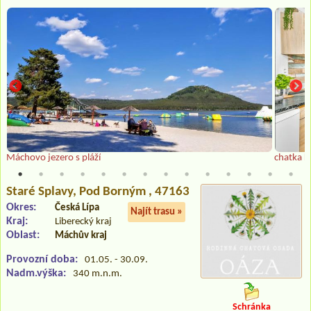
Máchovo jezero s pláží
chatka k
Staré Splavy
, Pod Borným , 47163
Okres:
Česká Lípa
Najít trasu »
Kraj:
Liberecký kraj
Oblast:
Máchův kraj
Provozní doba:
01.05. - 30.09.
Nadm.výška:
340 m.n.m.
Schránka