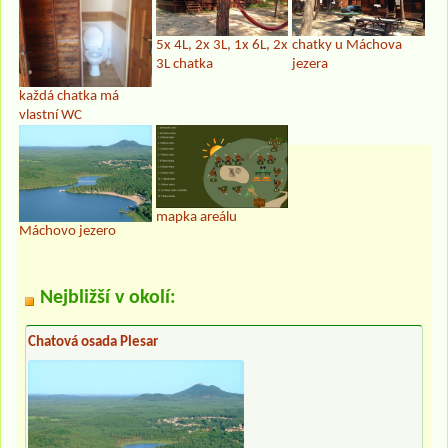
5x 4L, 2x 3L, 1x 6L, 2x
chatky u Máchova
3L chatka
jezera
každá chatka má
vlastní WC
mapka areálu
Máchovo jezero
Nejbližší v okolí:
Chatová osada Plesar