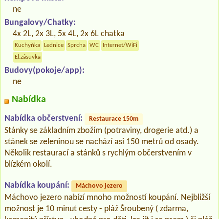
ne
Bungalovy/Chatky:
4x 2L, 2x 3L, 5x 4L, 2x 6L chatka
Kuchyňka
Lednice
Sprcha
WC
Internet/WiFi
El.zásuvka
Budovy(pokoje/app):
ne
Nabídka
Nabídka občerstvení:
Restaurace 150m
Stánky se základním zbožím (potraviny, drogerie atd.) a
stánek se zeleninou se nachází asi 150 metrů od osady.
Několik restaurací a stánků s rychlým občerstvením v
blízkém okolí.
Nabídka koupání:
Máchovo jezero
Máchovo jezero nabízí mnoho možností koupání. Nejbližší
možnost je 10 minut cesty - pláž Šroubený ( zdarma,