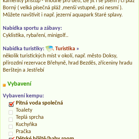
kamenitý přístup - vhodné pro děti, lze jít i se psem ) či pláž
Borný ( velká písečná pláž ,menší vstupné, psi nesmí ).
Můžete navštívit i např. jezerní aquapark Staré splavy.
Nabídka sportu a zábavy:
Cyklistika, rybaření, minigolf..
Nabídka turistiky:
Turistika
»
několik turistických míst v okolí, např. město Doksy,
přírozdní rezervace Břehyně, hrad Bezděs, zříceniny hradu
Berštejn a Jestřebí
Vybavení
Vybavení kempu:
Pitná voda společná
Toalety
Teplá sprcha
Kuchyňka
Pračka
Dětské hřiště/baby room