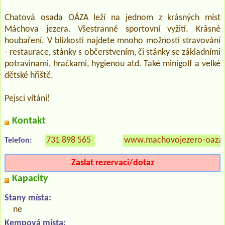
Chatová osada OÁZA leží na jednom z krásných míst
Máchova jezera. Všestranné sportovní vyžití. Krásné
houbaření. V blízkosti najdete mnoho možností stravování
- restaurace, stánky s občerstvením, či stánky se základními
potravinami, hračkami, hygienou atd. Také minigolf a velké
dětské hřiště.
Pejsci vítáni!
Kontakt
731 898 565
www.machovojezero-oaza.
Telefon:
Zaslat rezervaci/dotaz
Kapacity
Stany místa:
ne
Kempová místa: