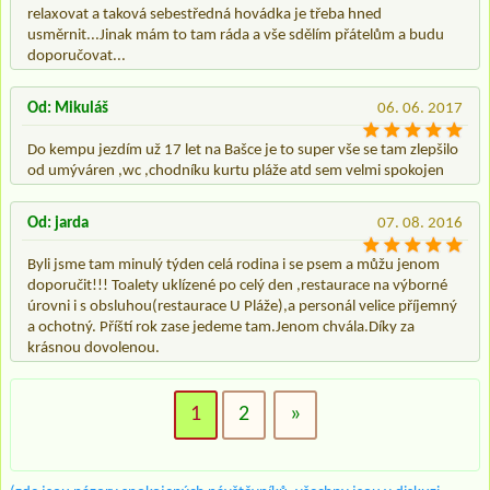
relaxovat a taková sebestředná hovádka je třeba hned
usměrnit...Jinak mám to tam ráda a vše sdělím přátelům a budu
doporučovat...
Od: Mikuláš
06. 06. 2017
Do kempu jezdím už 17 let na Bašce je to super vše se tam zlepšilo
od umýváren ,wc ,chodníku kurtu pláže atd sem velmi spokojen
Od: jarda
07. 08. 2016
Byli jsme tam minulý týden celá rodina i se psem a můžu jenom
doporučit!!! Toalety uklízené po celý den ,restaurace na výborné
úrovni i s obsluhou(restaurace U Pláže),a personál velice příjemný
a ochotný. Příští rok zase jedeme tam.Jenom chvála.Díky za
krásnou dovolenou.
1
2
»