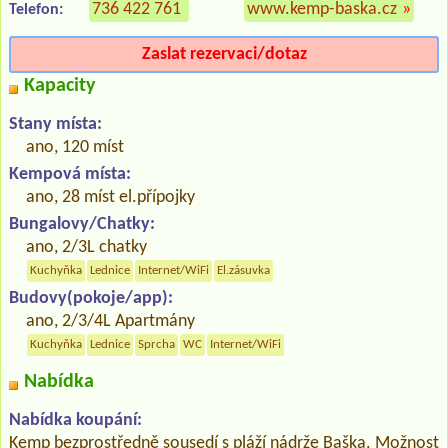
736 422 761
www.kemp-baska.cz
»
Telefon:
Zaslat rezervaci/dotaz
Kapacity
Stany místa:
ano, 120 míst
Kempová místa:
ano, 28 míst el.přípojky
Bungalovy/Chatky:
ano, 2/3L chatky
Kuchyňka
Lednice
Internet/WiFi
El.zásuvka
Budovy(pokoje/app):
ano, 2/3/4L Apartmány
Kuchyňka
Lednice
Sprcha
WC
Internet/WiFi
Nabídka
Nabídka koupání:
Kemp bezprostředně sousedí s pláží nádrže Baška. Možnost