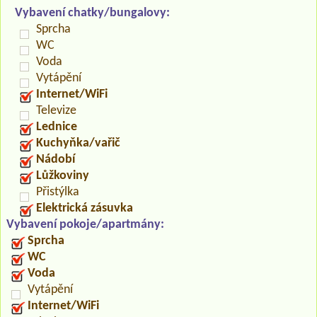
Vybavení chatky/bungalovy:
Sprcha
WC
Voda
Vytápění
Internet/WiFi
Televize
Lednice
Kuchyňka/vařič
Nádobí
Lůžkoviny
Přistýlka
Elektrická zásuvka
Vybavení pokoje/apartmány:
Sprcha
WC
Voda
Vytápění
Internet/WiFi