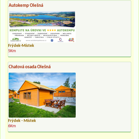
Autokemp Olešná
Frýdek-Místek
5Km
Chatová osada Olešná
Frýdek - Místek
6Km