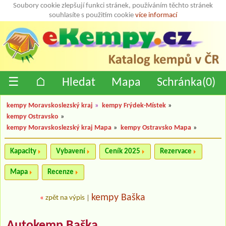
Soubory cookie zlepšují funkci stránek, používáním těchto stránek
souhlasíte s použitím cookie
více informací
☰
⌂
Hledat
Mapa
Schránka(
0
)
kempy Moravskoslezský kraj
»
kempy Frýdek-Místek
»
kempy Ostravsko
»
kempy Moravskoslezský kraj Mapa
»
kempy Ostravsko Mapa
»
Kapacity
Vybavení
Ceník 2025
Rezervace
Mapa
Recenze
kempy Baška
«
zpět na výpis
|
Autokemp Baška