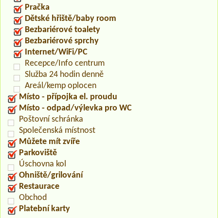
Pračka
Dětské hřiště/baby room
Bezbariérové toalety
Bezbariérové sprchy
Internet/WiFi/PC
Recepce/Info centrum
Služba 24 hodin denně
Areál/kemp oplocen
Místo - přípojka el. proudu
Místo - odpad/výlevka pro WC
Poštovní schránka
Společenská místnost
Můžete mít zvíře
Parkoviště
Úschovna kol
Ohniště/grilování
Restaurace
Obchod
Platební karty