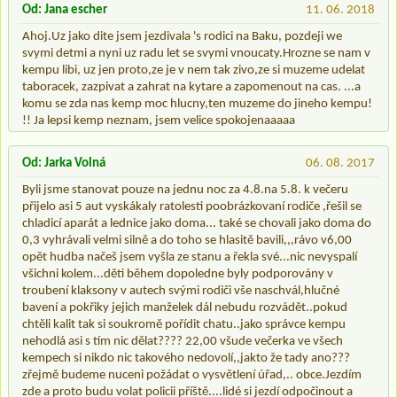
Od: Jana escher
11. 06. 2018
Ahoj.Uz jako dite jsem jezdivala 's rodici na Baku, pozdeji we
svymi detmi a nyni uz radu let se svymi vnoucaty.Hrozne se nam v
kempu libi, uz jen proto,ze je v nem tak zivo,ze si muzeme udelat
taboracek, zazpivat a zahrat na kytare a zapomenout na cas. ...a
komu se zda nas kemp moc hlucny,ten muzeme do jineho kempu!
!! Ja lepsi kemp neznam, jsem velice spokojenaaaaa
Od: Jarka Volná
06. 08. 2017
Byli jsme stanovat pouze na jednu noc za 4.8.na 5.8. k večeru
přijelo asi 5 aut vyskákaly ratolesti poobrázkovaní rodiče ,řešil se
chladicí aparát a lednice jako doma... také se chovali jako doma do
0,3 vyhrávali velmi silně a do toho se hlasitě bavili,,,rávo v6,00
opět hudba načeš jsem vyšla ze stanu a řekla své...nic nevyspalí
všichni kolem...děti během dopoledne byly podporovány v
troubení klaksony v autech svými rodiči vše naschvál,hlučné
bavení a pokřiky jejich manželek dál nebudu rozvádět..pokud
chtěli kalit tak si soukromě pořídit chatu..jako správce kempu
nehodlá asi s tím nic dělat???? 22,00 všude večerka ve všech
kempech si nikdo nic takového nedovolí,,jakto že tady ano???
zřejmě budeme nuceni požádat o vysvětlení úřad,.. obce.Jezdím
zde a proto budu volat policii příště....lidé si jezdí odpočinout a