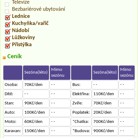
Televize
Bezbariérové ubytování
Lednice
Kuchyňka/vařič
Nádobí
Lůžkoviny
Přistýlka
Ceník
Mimo
Mimo
Sezóna(léto)
Sezóna(léto)
sezónu
sezónu
Osoba:
70Kč/den
- -
Bus:
- -
- -
Dítě:
- -
- -
Elektřina:
110Kč/den
- -
Stan:
90Kč/den
- -
Zvíře:
70Kč/den
- -
Auto:
100Kč/den
- -
Poplatek:
20Kč/den
- -
Moto:
60Kč/den
- -
*Chatka:
700Kč/den
- -
Karavan:
150Kč/den
- -
*Budova:
900Kč/den
- -