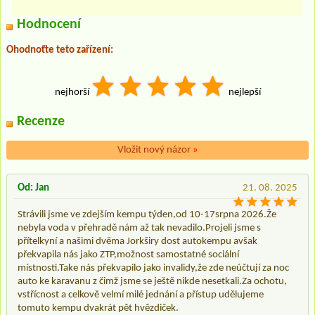
Hodnocení
Ohodnoťte teto zařízení:
nejhorší
nejlepší
Recenze
Vložit nový názor
»
Od: Jan
21. 08. 2025
Strávili jsme ve zdejším kempu týden,od 10-17srpna 2026.Že
nebyla voda v přehradě nám až tak nevadilo.Projeli jsme s
přítelkyní a našimi dvěma Jorkširy dost autokempu avšak
překvapila nás jako ZTP,možnost samostatné sociální
místnosti.Take nás překvapilo jako invalidy,že zde neúčtují za noc
auto ke karavanu z čimž jsme se ještě nikde nesetkali.Za ochotu,
vstřícnost a celkově velmí milé jednání a přístup udělujeme
tomuto kempu dvakrát pět hvězdiček.