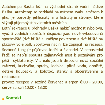
Autokempu Baška leží na východní straně vodní nádrže
Baška. Autokemp se rozkládá na mírném svahu směrem k
jihu, je porostlý jehličnatými a listnatými stromy, které
skýtají příjemný stín v letních měsících.
Letní rekreace u přehrady Baška nabízí možnost rybolovu,
využití vodních sportů, k dispozici jsou nově vybudovaná
sportoviště (dvě hřiště s umělým povrchem a dvě hřiště na
plážový volejbal). Sportovní náčiní lze zapůjčit na recepci.
Sezónně funguje půjčovna loděk a šlapadel. V neposlední
řadě se nabízí spousta zajímavých míst k poznávání pro
pěší i cykloturisty. V areálu jsou k dispozici nová sociální
zařízení, kuchyňka, sprchy, lednice, pitná voda, ohniště,
dětské houpačky a kolotoč, stánky s občerstvením a
restaurace.
provoz recepce v sezóně červenec a srpen 8:00 - 20:00,
červen a září 10:00 - 18:00
Kontakt