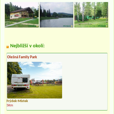
Nejbližší v okolí:
Olešná Family Park
Frýdek-Místek
5Km