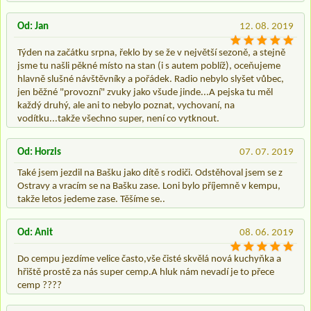
Od: Jan
12. 08. 2019
Týden na začátku srpna, řeklo by se že v největší sezoně, a stejně
jsme tu našli pěkné místo na stan (i s autem poblíž), oceňujeme
hlavně slušné návštěvníky a pořádek. Radio nebylo slyšet vůbec,
jen běžné "provozní" zvuky jako všude jinde...A pejska tu měl
každý druhý, ale ani to nebylo poznat, vychovaní, na
vodítku...takže všechno super, není co vytknout.
Od: Horzis
07. 07. 2019
Také jsem jezdil na Bašku jako dítě s rodiči. Odstěhoval jsem se z
Ostravy a vracím se na Bašku zase. Loni bylo příjemně v kempu,
takže letos jedeme zase. Těšíme se..
Od: Anit
08. 06. 2019
Do cempu jezdíme velice často,vše čisté skvělá nová kuchyňka a
hřiště prostě za nás super cemp.A hluk nám nevadí je to přece
cemp ????