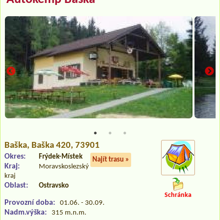
Baška
, Baška 420, 73901
Okres:
Frýdek-Místek
Najít trasu »
Kraj:
Moravskoslezský
kraj
Oblast:
Ostravsko
Schránka
Provozní doba:
01.06. - 30.09.
Nadm.výška:
315 m.n.m.