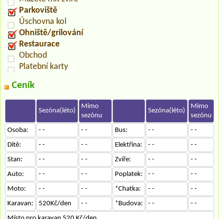
Parkoviště
Úschovna kol
Ohniště/grilování
Restaurace
Obchod
Platební karty
Ceník
Mimo
Mimo
Sezóna(léto)
Sezóna(léto)
sezónu
sezónu
Osoba:
- -
- -
Bus:
- -
- -
Dítě:
- -
- -
Elektřina:
- -
- -
Stan:
- -
- -
Zvíře:
- -
- -
Auto:
- -
- -
Poplatek:
- -
- -
Moto:
- -
- -
*Chatka:
- -
- -
Karavan:
520Kč/den
- -
*Budova:
- -
- -
Místo pro karavan 520 Kč/den