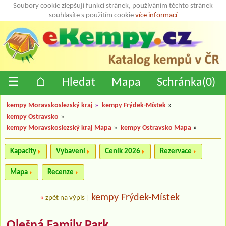
Soubory cookie zlepšují funkci stránek, používáním těchto stránek
souhlasíte s použitím cookie
více informací
☰
⌂
Hledat
Mapa
Schránka(
0
)
kempy Moravskoslezský kraj
»
kempy Frýdek-Místek
»
kempy Ostravsko
»
kempy Moravskoslezský kraj Mapa
»
kempy Ostravsko Mapa
»
Kapacity
Vybavení
Ceník 2026
Rezervace
Mapa
Recenze
kempy Frýdek-Místek
«
zpět na výpis
|
Olešná Family Park