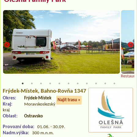
Restaura
Frýdek-Místek
, Bahno-Rovňa 1347
Okres:
Frýdek-Místek
Najít trasu »
Kraj:
Moravskoslezský
kraj
Oblast:
Ostravsko
Provozní doba:
01.06. - 30.09.
Nadm.výška:
300 m.n.m.