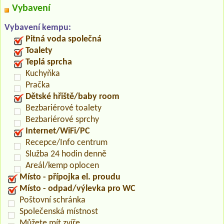
Vybavení
Vybavení kempu:
Pitná voda společná
Toalety
Teplá sprcha
Kuchyňka
Pračka
Dětské hřiště/baby room
Bezbariérové toalety
Bezbariérové sprchy
Internet/WiFi/PC
Recepce/Info centrum
Služba 24 hodin denně
Areál/kemp oplocen
Místo - přípojka el. proudu
Místo - odpad/výlevka pro WC
Poštovní schránka
Společenská místnost
Můžete mít zvíře