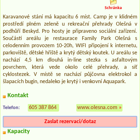
Schránka
Karavanové stání má kapacitu 6 míst. Camp je v klidném
prostředí plném zeleně u rekreační přehrady Olešná v
podhůří Beskyd. Pro hosty je připraveno sociální zařízení.
Součástí areálu je restaurace Family Park Olešná s
celodenním provozem 10-20h, WIFI připojení k internetu,
parkoviště, dětské hřiště a krytý dětský koutek. U areálu se
nachází 4,5 km dlouhá in-line stezka s asfaltovým
povrchem, která vede okolo celé přehrady, a síť
cyklostezek. V místě se nachází půjčovna elektrokol a
šlapacích bugin, nedaleko je krytý i venkovní Aquapark.
Kontakt
605 387 864
www.olesna.com
»
Telefon:
Zaslat rezervaci/dotaz
Kapacity