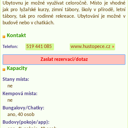
Ubytovnu je možné využívat celoročně. Místo je vhodné
jak pro lyžařské kurzy, zimní tábory, školy v přírodě, letní
tábory, tak pro rodinné rekreace. Ubytování je možné v
budově nebo v chatkách.
Kontakt
519 441 085
www.hustopece.cz
»
Telefon:
Zaslat rezervaci/dotaz
Kapacity
Stany místa:
ne
Kempová místa:
ne
Bungalovy/Chatky:
ano, 40 osob
Budovy(pokoje/app):