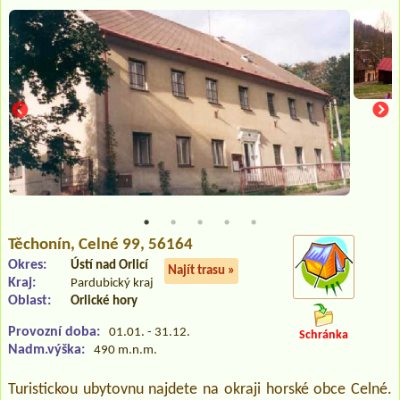
Těchonín
, Celné 99, 56164
Okres:
Ústí nad Orlicí
Najít trasu »
Kraj:
Pardubický kraj
Oblast:
Orlické hory
Provozní doba:
01.01. - 31.12.
Schránka
Nadm.výška:
490 m.n.m.
Turistickou ubytovnu najdete na okraji horské obce Celné.