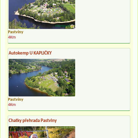
Pastviny
4Km
Autokemp U KAPLIČKY
Pastviny
4Km
Chatky přehrada Pastviny