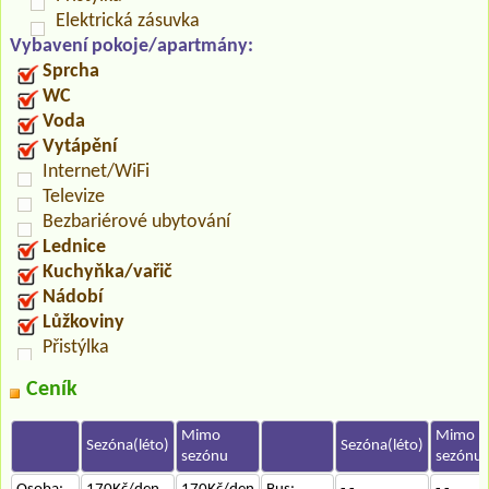
Elektrická zásuvka
Vybavení pokoje/apartmány:
Sprcha
WC
Voda
Vytápění
Internet/WiFi
Televize
Bezbariérové ubytování
Lednice
Kuchyňka/vařič
Nádobí
Lůžkoviny
Přistýlka
Ceník
Mimo
Mimo
Sezóna(léto)
Sezóna(léto)
sezónu
sezónu