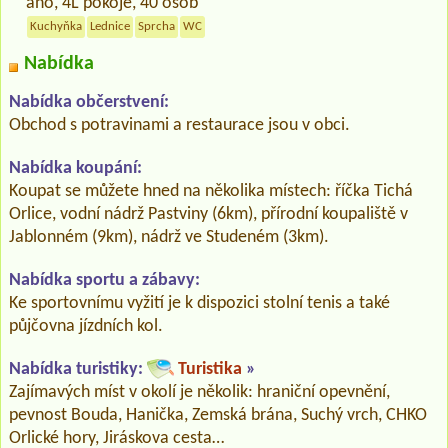
ano, 4L pokoje, 40 osob
Kuchyňka
Lednice
Sprcha
WC
Nabídka
Nabídka občerstvení:
Obchod s potravinami a restaurace jsou v obci.
Nabídka koupání:
Koupat se můžete hned na několika místech: říčka Tichá
Orlice, vodní nádrž Pastviny (6km), přírodní koupaliště v
Jablonném (9km), nádrž ve Studeném (3km).
Nabídka sportu a zábavy:
Ke sportovnímu vyžití je k dispozici stolní tenis a také
půjčovna jízdních kol.
Nabídka turistiky:
Turistika
»
Zajímavých míst v okolí je několik: hraniční opevnění,
pevnost Bouda, Hanička, Zemská brána, Suchý vrch, CHKO
Orlické hory, Jiráskova cesta…