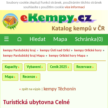
Soubory cookie zlepšují funkci stránek, používáním těchto stránek
souhlasíte s použitím cookie
více informací
☰
⌂
Hledat
Mapa
Schránka(
0
)
kempy Pardubický kraj
»
kempy Ústí nad Orlicí
»
kempy Orlické hory
»
kempy Pardubický kraj Mapa
»
kempy Orlické hory Mapa
»
Kapacity
Vybavení
Ceník 2025
Rezervace
Mapa
Recenze
kempy Těchonín
«
zpět na výpis
|
Turistická ubytovna Celné