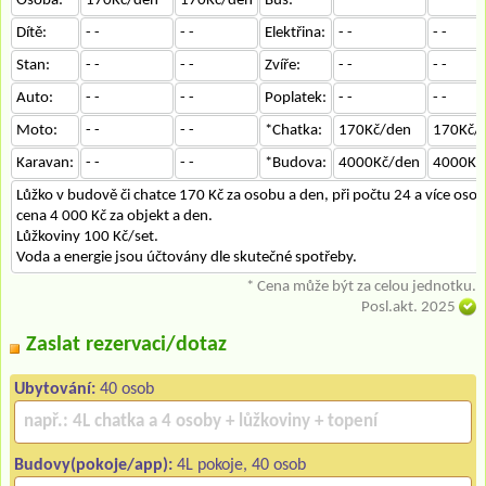
Osoba:
170Kč/den
170Kč/den
Bus:
- -
- -
Dítě:
- -
- -
Elektřina:
- -
- -
Stan:
- -
- -
Zvíře:
- -
- -
Auto:
- -
- -
Poplatek:
- -
- -
Moto:
- -
- -
*Chatka:
170Kč/den
170Kč/
Karavan:
- -
- -
*Budova:
4000Kč/den
4000Kč
Lůžko v budově či chatce 170 Kč za osobu a den, při počtu 24 a více osob
cena 4 000 Kč za objekt a den.
Lůžkoviny 100 Kč/set.
Voda a energie jsou účtovány dle skutečné spotřeby.
* Cena může být za celou jednotku.
Posl.akt. 2025
Zaslat rezervaci/dotaz
Ubytování:
40 osob
Budovy(pokoje/app):
4L pokoje, 40 osob