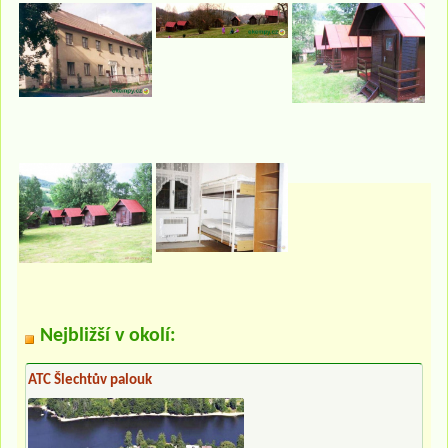
Nejbližší v okolí:
ATC Šlechtův palouk